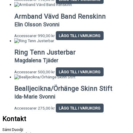
Armband Vävd Band Renskinn
Elin Olsson Svonni
Accessoarer
990,00
kr
LÄGG TILL I VARUKORG
Ring Tenn Justerbar
Magdalena Tjäder
Accessoarer
500,00
kr
LÄGG TILL I VARUKORG
Bealljecikna/Örhänge Skinn Stift
Ida-Marie Svonni
Accessoarer
275,00
kr
LÄGG TILL I VARUKORG
Kontakt
Sámi Duodji