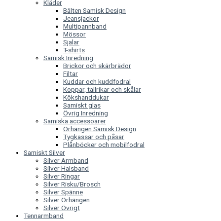
Kläder
Bälten Samisk Design
Jeansjackor
Multipannband
Mössor
Sjalar
T-shirts
Samisk Inredning
Brickor och skärbrädor
Filtar
Kuddar och kuddfodral
Koppar, tallrikar och skålar
Kökshanddukar
Samiskt glas
Övrig Inredning
Samiska accessoarer
Örhängen Samisk Design
Tygkassar och påsar
Plånböcker och mobilfodral
Samiskt Silver
Silver Armband
Silver Halsband
Silver Ringar
Silver Risku/Brosch
Silver Spänne
Silver Örhängen
Silver Övrigt
Tennarmband