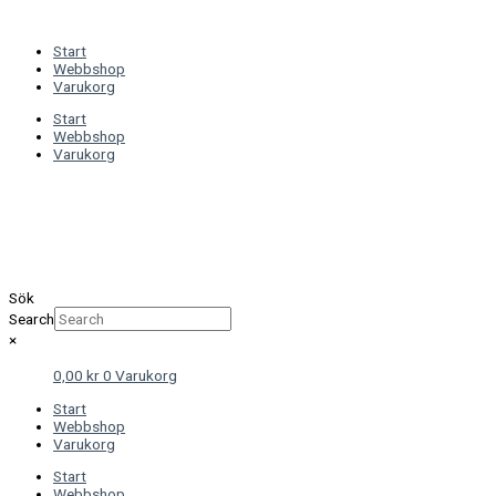
Hoppa
Sortera
(opens
till
efter
in
innehåll
senaste
a
Start
new
Webbshop
tab)
Varukorg
Start
Webbshop
Varukorg
Sök
Search
×
0,00
kr
0
Varukorg
Start
Webbshop
Varukorg
Start
Webbshop