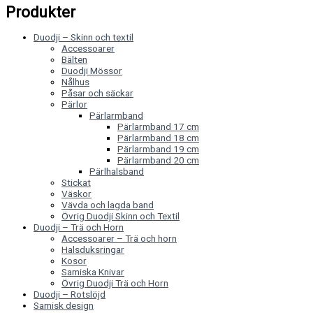
Produkter
Duodji – Skinn och textil
Accessoarer
Bälten
Duodji Mössor
Nålhus
Påsar och säckar
Pärlor
Pärlarmband
Pärlarmband 17 cm
Pärlarmband 18 cm
Pärlarmband 19 cm
Pärlarmband 20 cm
Pärlhalsband
Stickat
Väskor
Vävda och lagda band
Övrig Duodji Skinn och Textil
Duodji – Trä och Horn
Accessoarer – Trä och horn
Halsduksringar
Kosor
Samiska Knivar
Övrig Duodji Trä och Horn
Duodji – Rotslöjd
Samisk design