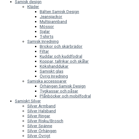
Samisk design
Kläder
Bälten Samisk Design
Jeansjackor
Multipannband
Mössor
Sjalar
T-shirts
Samisk Inredning
Brickor och skärbrädor
Filtar
Kuddar och kuddfodral
Koppar, tallrikar och skålar
Kökshanddukar
Samiskt glas
Övrig Inredning
Samiska accessoarer
Örhängen Samisk Design
Tygkassar och påsar
Plånböcker och mobilfodral
Samiskt Silver
Silver Armband
Silver Halsband
Silver Ringar
Silver Risku/Brosch
Silver Spänne
Silver Örhängen
Silver Övrigt