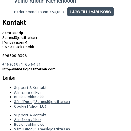
Vaino Kristin Klemensson
Pärlarmband 19 cm
750,00
kr
LÄGG TILL I VARUKORG
Kontakt
Sámi Duodji
Sameslöjdstiftelsen
Porjusvägen 4
962 31 Jokkmokk
898500-8096
+46 (0) 971- 65 64 91
info@sameslojdstiftelsen.com
Länkar
Support & Kontakt
Allmänna villkor
Butik i Jokkmokk
Sámi Duodji Sameslöjdstiftelsen
Cookie Policy (EU)
Support & Kontakt
Allmänna villkor
Butik i Jokkmokk
Sámi Duodji Sameslöjdstiftelsen