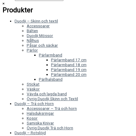
×
Produkter
Duodji – Skinn och textil
Accessoarer
Bälten
Duodji Mössor
Nålhus
Påsar och säckar
Pärlor
Pärlarmband
Pärlarmband 17 cm
Pärlarmband 18 cm
Pärlarmband 19 cm
Pärlarmband 20 cm
Pärlhalsband
Stickat
Väskor
Vävda och lagda band
Övrig Duodji Skinn och Textil
Duodji – Trä och Horn
Accessoarer – Trä och horn
Halsduksringar
Kosor
Samiska Knivar
Övrig Duodji Trä och Horn
Duodji – Rotslöjd