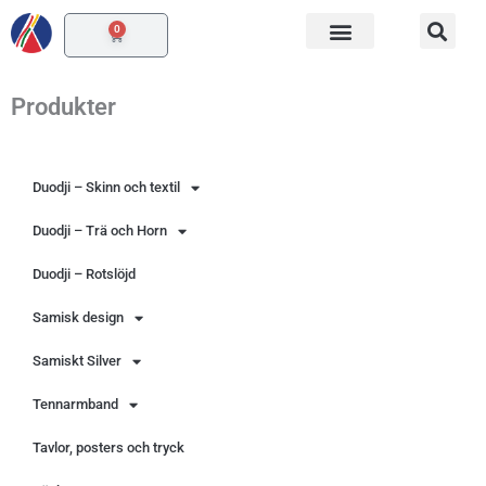
Hoppa
0
Varukorg
till
innehåll
Produkter
Duodji – Skinn och textil
Duodji – Trä och Horn
Duodji – Rotslöjd
Samisk design
Samiskt Silver
Tennarmband
Tavlor, posters och tryck