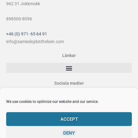
962 31 Jokkmokk
898500-8096
+46 (0) 971- 65 64 91
info@sameslojdstiftelsen.com
Länkar
Sociala medier
F
I
Y
P
a
n
o
i
We use cookies to optimize our website and our service.
c
s
u
n
e
t
t
t
b
a
u
e
ACCEPT
o
g
b
r
o
r
e
e
DENY
Sámi Duodji Sameslöjdstiftelsen © 2026
k
a
s