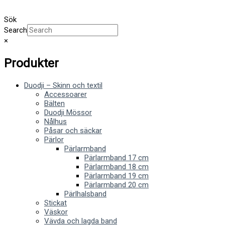
Sök
Search
×
Produkter
Duodji – Skinn och textil
Accessoarer
Bälten
Duodji Mössor
Nålhus
Påsar och säckar
Pärlor
Pärlarmband
Pärlarmband 17 cm
Pärlarmband 18 cm
Pärlarmband 19 cm
Pärlarmband 20 cm
Pärlhalsband
Stickat
Väskor
Vävda och lagda band