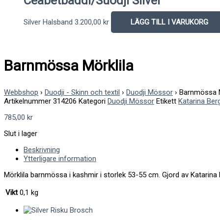
Ceabetbáddi/Suodji Silver
Silver Halsband
3.200,00
kr
LÄGG TILL I VARUKORG
Barnmössa Mörklila
Webbshop
›
Duodji - Skinn och textil
›
Duodji Mössor
›
Barnmössa M
Artikelnummer
314206
Kategori
Duodji Mössor
Etikett
Katarina Ber
785,00
kr
Slut i lager
Beskrivning
Ytterligare information
Mörklila barnmössa i kashmir i storlek 53-55 cm. Gjord av Katarina 
Vikt
0,1 kg