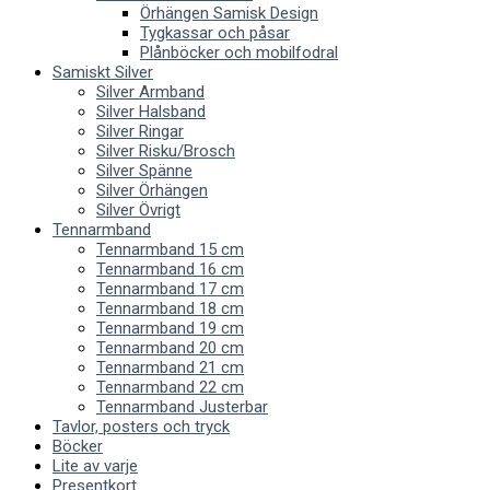
Örhängen Samisk Design
Tygkassar och påsar
Plånböcker och mobilfodral
Samiskt Silver
Silver Armband
Silver Halsband
Silver Ringar
Silver Risku/Brosch
Silver Spänne
Silver Örhängen
Silver Övrigt
Tennarmband
Tennarmband 15 cm
Tennarmband 16 cm
Tennarmband 17 cm
Tennarmband 18 cm
Tennarmband 19 cm
Tennarmband 20 cm
Tennarmband 21 cm
Tennarmband 22 cm
Tennarmband Justerbar
Tavlor, posters och tryck
Böcker
Lite av varje
Presentkort