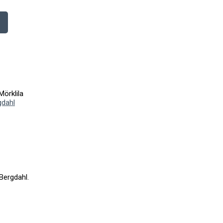
örklila
gdahl
Bergdahl.