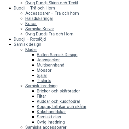
Övrig Duodji Skinn och Textil
Duodji – Trä och Horn
Accessoarer – Trä och horn
Halsduksringar
Kosor
Samiska Knivar
Övrig Duodji Trä och Horn
Duodji – Rotslöjd
Samisk design
Kläder
Bälten Samisk Design
Jeansjackor
Multipannband
Mössor
Sjalar
T-shirts
Samisk Inredning
Brickor och skärbrädor
Filtar
Kuddar och kuddfodral
Koppar, tallrikar och skålar
Kökshanddukar
Samiskt glas
Övrig Inredning
Samiska accessoarer