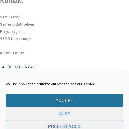
Kontakt
Sámi Duodji
Sameslöjdstiftelsen
Porjusvägen 4
962 31 Jokkmokk
898500-8096
+46 (0) 971- 65 64 91
info@sameslojdstiftelsen.com
We use cookies to optimize our website and our service.
Länkar
ACCEPT
DENY
Sociala medier
F
I
Y
P
PREFERENCES
0