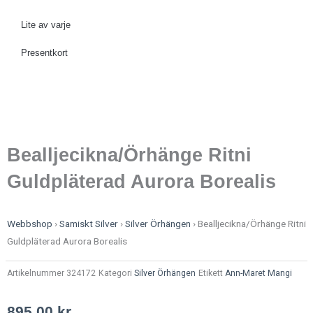
Lite av varje
Presentkort
Bealljecikna/Örhänge Ritni
Guldpläterad Aurora Borealis
Webbshop
›
Samiskt Silver
›
Silver Örhängen
›
Bealljecikna/Örhänge Ritni
Guldpläterad Aurora Borealis
Artikelnummer
324172
Kategori
Silver Örhängen
Etikett
Ann-Maret Mangi
895,00
kr