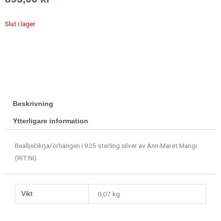
Slut i lager
Beskrivning
Ytterligare information
Beallječikŋa/örhängen i 925 sterling silver av Ann-Maret Mangi
(RIT:NI)
Vikt
0,07 kg