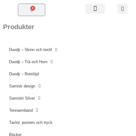
Hoppa
0
Varukorg
till
innehåll
Produkter
Duodji – Skinn och textil
Duodji – Trä och Horn
Duodji – Rotslöjd
Samisk design
Samiskt Silver
Tennarmband
Tavlor, posters och tryck
Böcker