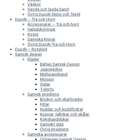
Väskor
Vävda och lagda band
Övrig Duodji Skinn och Textil
Duodji – Trä och Horn
Accessoarer – Trä och horn
Halsduksringar
Kosor
Samiska Knivar
Övrig Duodji Trä och Horn
Duodji – Rotslöjd
Samisk design
Kläder
Bälten Samisk Design
Jeansjackor
Multipannband
Mössor
Sjalar
T-shirts
Samisk Inredning
Brickor och skärbrädor
Filtar
Kuddar och kuddfodral
Koppar, tallrikar och skålar
Kökshanddukar
Samiskt glas
Övrig Inredning
Samiska accessoarer
Örhängen Samisk Design