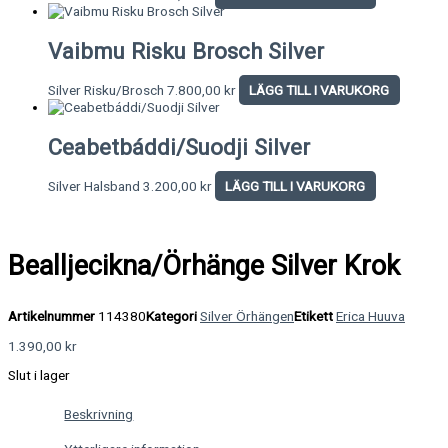
Vaibmu Risku Brosch Silver
Silver Risku/Brosch
7.800,00
kr
LÄGG TILL I VARUKORG
Ceabetbáddi/Suodji Silver
Silver Halsband
3.200,00
kr
LÄGG TILL I VARUKORG
Bealljecikna/Örhänge Silver Krok
Artikelnummer
114380
Kategori
Silver Örhängen
Etikett
Erica Huuva
1.390,00
kr
Slut i lager
Beskrivning