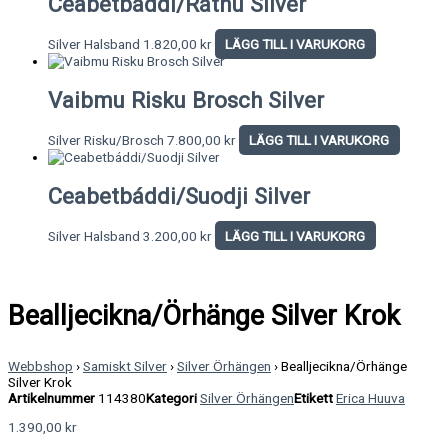
Ceabetbáddi/Rátnu Silver
Silver Halsband
1.820,00
kr
LÄGG TILL I VARUKORG
Vaibmu Risku Brosch Silver
Silver Risku/Brosch
7.800,00
kr
LÄGG TILL I VARUKORG
Ceabetbáddi/Suodji Silver
Silver Halsband
3.200,00
kr
LÄGG TILL I VARUKORG
Bealljecikna/Örhänge Silver Krok
Webbshop
›
Samiskt Silver
›
Silver Örhängen
›
Bealljecikna/Örhänge
Silver Krok
Artikelnummer
114380
Kategori
Silver Örhängen
Etikett
Erica Huuva
1.390,00
kr