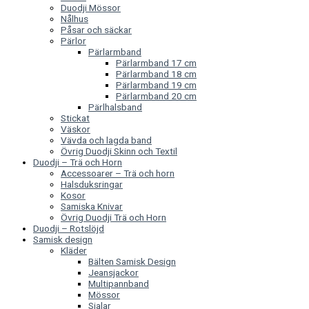
Duodji Mössor
Nålhus
Påsar och säckar
Pärlor
Pärlarmband
Pärlarmband 17 cm
Pärlarmband 18 cm
Pärlarmband 19 cm
Pärlarmband 20 cm
Pärlhalsband
Stickat
Väskor
Vävda och lagda band
Övrig Duodji Skinn och Textil
Duodji – Trä och Horn
Accessoarer – Trä och horn
Halsduksringar
Kosor
Samiska Knivar
Övrig Duodji Trä och Horn
Duodji – Rotslöjd
Samisk design
Kläder
Bälten Samisk Design
Jeansjackor
Multipannband
Mössor
Sjalar