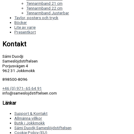
Tennarmband 21 cm
Tennarmband 22 cm
Tennarmband Justerbar
Tavlor, posters och tryck
Böcker
Lite av varje
Presentkort
Kontakt
Sámi Duodji
Sameslöjdstiftelsen
Porjusvägen 4
962 31 Jokkmokk
898500-8096
+46 (0) 971- 65 64 91
info@sameslojdstiftelsen.com
Länkar
Support & Kontakt
Allmänna villkor
Butik i Jokkmokk
Sámi Duodji Sameslöjdstiftelsen
Cookie Policy (EU)