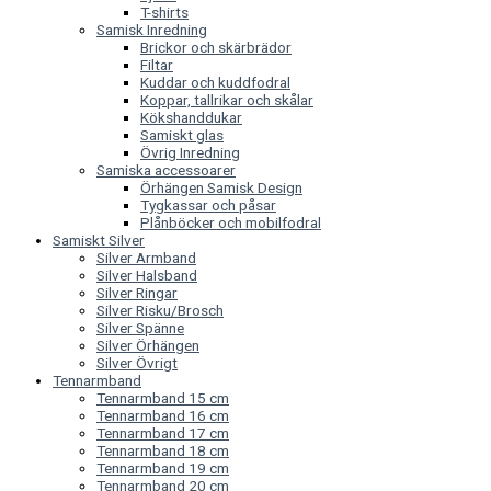
T-shirts
Samisk Inredning
Brickor och skärbrädor
Filtar
Kuddar och kuddfodral
Koppar, tallrikar och skålar
Kökshanddukar
Samiskt glas
Övrig Inredning
Samiska accessoarer
Örhängen Samisk Design
Tygkassar och påsar
Plånböcker och mobilfodral
Samiskt Silver
Silver Armband
Silver Halsband
Silver Ringar
Silver Risku/Brosch
Silver Spänne
Silver Örhängen
Silver Övrigt
Tennarmband
Tennarmband 15 cm
Tennarmband 16 cm
Tennarmband 17 cm
Tennarmband 18 cm
Tennarmband 19 cm
Tennarmband 20 cm