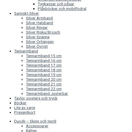
Tygkassar och påsar
Plånböcker och mobilfodral
Samiskt Silver
Silver Armband
Silver Halsband
Silver Ringar
Silver Risku/Brosch
Silver Spänne
Silver Örhängen
Silver Övrigt
Tennarmband
Tennarmband 15 cm
Tennarmband 16 cm
Tennarmband 17 cm
Tennarmband 18 cm
Tennarmband 19 cm
Tennarmband 20 cm
Tennarmband 21 cm
Tennarmband 22 cm
Tennarmband Justerbar
Tavlor, posters och tryck
Böcker
Lite av varje
Presentkort
Duodji – Skinn och textil
Accessoarer
Bälten