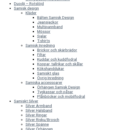
Duodji – Rotslöjd
Samisk design
Kläder
Bälten Samisk Design
Jeansjackor
Multipannband
Mössor
Sjalar
T-shirts
Samisk Inredning
Brickor och skärbrädor
Filtar
Kuddar och kuddfodral
Koppar, tallrikar och skålar
Kökshanddukar
Samiskt glas
Övrig Inredning
Samiska accessoarer
Örhängen Samisk Design
Tygkassar och påsar
Plånböcker och mobilfodral
Samiskt Silver
Silver Armband
Silver Halsband
Silver Ringar
Silver Risku/Brosch
Silver Spänne
Silver Örhängen