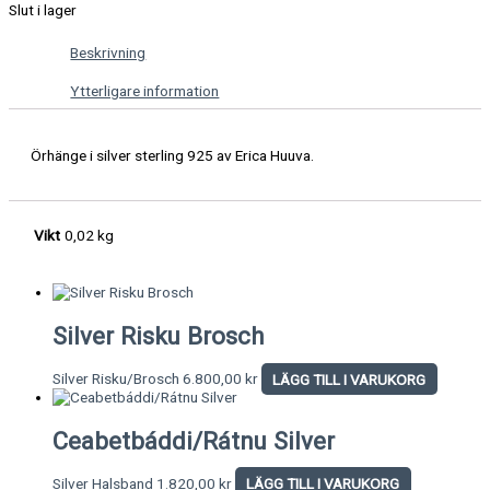
Slut i lager
Beskrivning
Ytterligare information
Örhänge i silver sterling 925 av Erica Huuva.
Vikt
0,02 kg
Silver Risku Brosch
Silver Risku/Brosch
6.800,00
kr
LÄGG TILL I VARUKORG
Ceabetbáddi/Rátnu Silver
Silver Halsband
1.820,00
kr
LÄGG TILL I VARUKORG