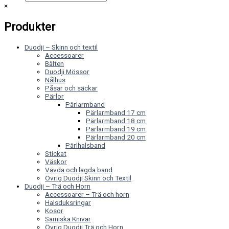
×
Produkter
Duodji – Skinn och textil
Accessoarer
Bälten
Duodji Mössor
Nålhus
Påsar och säckar
Pärlor
Pärlarmband
Pärlarmband 17 cm
Pärlarmband 18 cm
Pärlarmband 19 cm
Pärlarmband 20 cm
Pärlhalsband
Stickat
Väskor
Vävda och lagda band
Övrig Duodji Skinn och Textil
Duodji – Trä och Horn
Accessoarer – Trä och horn
Halsduksringar
Kosor
Samiska Knivar
Övrig Duodji Trä och Horn