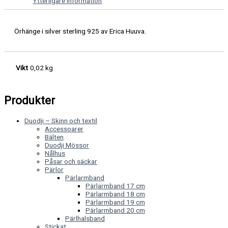
Ytterligare information
Örhänge i silver sterling 925 av Erica Huuva.
Vikt
0,02 kg
Produkter
Duodji – Skinn och textil
Accessoarer
Bälten
Duodji Mössor
Nålhus
Påsar och säckar
Pärlor
Pärlarmband
Pärlarmband 17 cm
Pärlarmband 18 cm
Pärlarmband 19 cm
Pärlarmband 20 cm
Pärlhalsband
Stickat