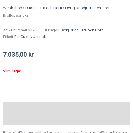
Webbshop
›
Duodji - Trä och Horn
›
Övrig Duodji Trä och Horn
›
Bröllopsbricka
Artikelnummer
302030
Kategori
Övrig Duodji Trä och Horn
Etikett
Per-Gustav Jannok
7.035,00
kr
Slut i lager
Beskrivning
Ytterligare information
Bricka i björk med inlägg i graverat renhorn, 2 vinglas i björk och renhorn