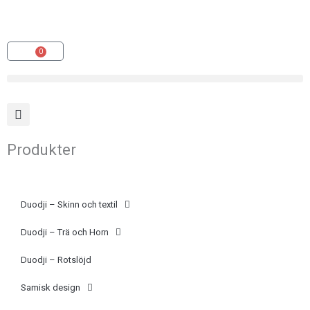
Hoppa
(opens
till
in
innehåll
a
0
Varukorg
new
tab)
Produkter
Duodji – Skinn och textil
Duodji – Trä och Horn
Duodji – Rotslöjd
Samisk design