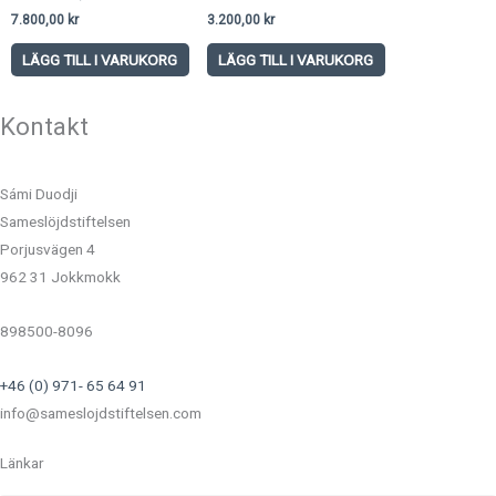
7.800,00
kr
3.200,00
kr
LÄGG TILL I VARUKORG
LÄGG TILL I VARUKORG
Kontakt
Sámi Duodji
Sameslöjdstiftelsen
Porjusvägen 4
962 31 Jokkmokk
898500-8096
+46 (0) 971- 65 64 91
info@sameslojdstiftelsen.com
Länkar