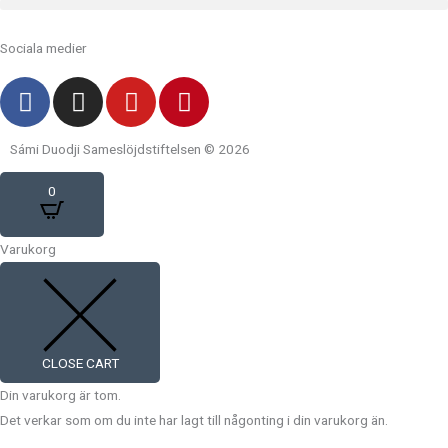
Sociala medier
F
I
Y
P
a
n
o
i
c
s
u
n
Sámi Duodji Sameslöjdstiftelsen © 2026
e
t
t
t
b
a
u
e
0
o
g
b
r
o
r
e
e
Varukorg
k
a
s
m
t
CLOSE CART
Din varukorg är tom.
Det verkar som om du inte har lagt till någonting i din varukorg än.