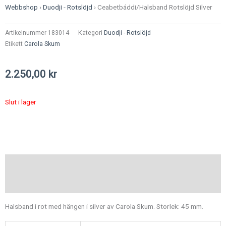
Webbshop
›
Duodji - Rotslöjd
›
Ceabetbáddi/Halsband Rotslöjd Silver
Artikelnummer
183014
Kategori
Duodji - Rotslöjd
Etikett
Carola Skum
2.250,00
kr
Slut i lager
Beskrivning
Ytterligare information
Halsband i rot med hängen i silver av Carola Skum. Storlek: 45 mm.