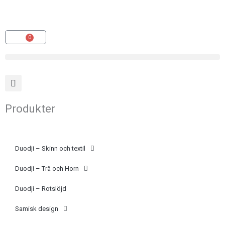
Hoppa
(opens
till
in
innehåll
a
0
Varukorg
new
tab)
Produkter
Duodji – Skinn och textil
Duodji – Trä och Horn
Duodji – Rotslöjd
Samisk design