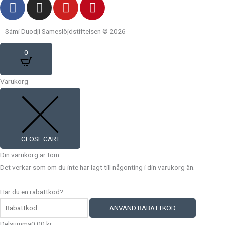
F
I
Y
P
a
n
o
i
c
s
u
n
Sámi Duodji Sameslöjdstiftelsen © 2026
e
t
t
t
b
a
u
e
0
o
g
b
r
o
r
e
e
Varukorg
k
a
s
m
t
CLOSE CART
Din varukorg är tom.
Det verkar som om du inte har lagt till någonting i din varukorg än.
Har du en rabattkod?
ANVÄND RABATTKOD
Delsumma
0,00
kr