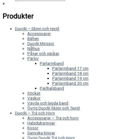
×
Produkter
Duodji – Skinn och textil
Accessoarer
Bälten
Duodji Mössor
Nålhus
Påsar och säckar
Pärlor
Pärlarmband
Pärlarmband 17 cm
Pärlarmband 18 cm
Pärlarmband 19 cm
Pärlarmband 20 cm
Pärlhalsband
Stickat
Väskor
Vävda och lagda band
Övrig Duodji Skinn och Textil
Duodji – Trä och Horn
Accessoarer – Trä och horn
Halsduksringar
Kosor
Samiska Knivar
Övrig Duodji Trä och Horn