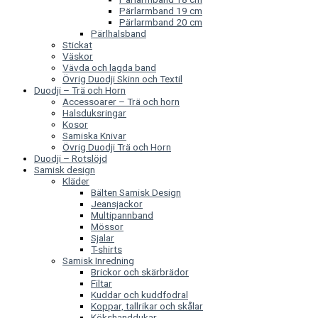
Pärlarmband 19 cm
Pärlarmband 20 cm
Pärlhalsband
Stickat
Väskor
Vävda och lagda band
Övrig Duodji Skinn och Textil
Duodji – Trä och Horn
Accessoarer – Trä och horn
Halsduksringar
Kosor
Samiska Knivar
Övrig Duodji Trä och Horn
Duodji – Rotslöjd
Samisk design
Kläder
Bälten Samisk Design
Jeansjackor
Multipannband
Mössor
Sjalar
T-shirts
Samisk Inredning
Brickor och skärbrädor
Filtar
Kuddar och kuddfodral
Koppar, tallrikar och skålar
Kökshanddukar