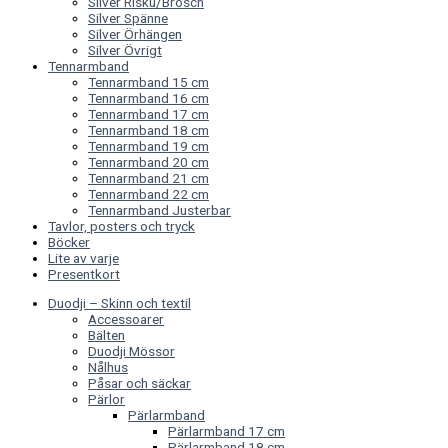
Silver Risku/Brosch
Silver Spänne
Silver Örhängen
Silver Övrigt
Tennarmband
Tennarmband 15 cm
Tennarmband 16 cm
Tennarmband 17 cm
Tennarmband 18 cm
Tennarmband 19 cm
Tennarmband 20 cm
Tennarmband 21 cm
Tennarmband 22 cm
Tennarmband Justerbar
Tavlor, posters och tryck
Böcker
Lite av varje
Presentkort
Duodji – Skinn och textil
Accessoarer
Bälten
Duodji Mössor
Nålhus
Påsar och säckar
Pärlor
Pärlarmband
Pärlarmband 17 cm
Pärlarmband 18 cm