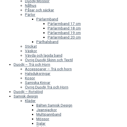
Duodji Mössor
Nålhus
Påsar och säckar
Pärlor
Pärlarmband
Pärlarmband 17 cm
Pärlarmband 18 cm
Pärlarmband 19 cm
Pärlarmband 20 cm
Pärlhalsband
Stickat
Väskor
Vävda och lagda band
Övrig Duodji Skinn och Textil
Duodji – Trä och Horn
Accessoarer – Trä och horn
Halsduksringar
Kosor
Samiska Knivar
Övrig Duodji Trä och Horn
Duodji – Rotslöjd
Samisk design
Kläder
Bälten Samisk Design
Jeansjackor
Multipannband
Mössor
Sjalar