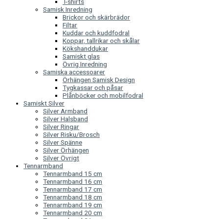
T-shirts
Samisk Inredning
Brickor och skärbrädor
Filtar
Kuddar och kuddfodral
Koppar, tallrikar och skålar
Kökshanddukar
Samiskt glas
Övrig Inredning
Samiska accessoarer
Örhängen Samisk Design
Tygkassar och påsar
Plånböcker och mobilfodral
Samiskt Silver
Silver Armband
Silver Halsband
Silver Ringar
Silver Risku/Brosch
Silver Spänne
Silver Örhängen
Silver Övrigt
Tennarmband
Tennarmband 15 cm
Tennarmband 16 cm
Tennarmband 17 cm
Tennarmband 18 cm
Tennarmband 19 cm
Tennarmband 20 cm