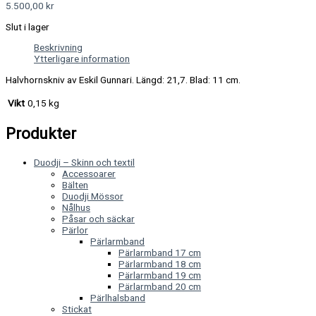
5.500,00
kr
Slut i lager
Beskrivning
Ytterligare information
Halvhornskniv av Eskil Gunnari. Längd: 21,7. Blad: 11 cm.
Vikt
0,15 kg
Produkter
Duodji – Skinn och textil
Accessoarer
Bälten
Duodji Mössor
Nålhus
Påsar och säckar
Pärlor
Pärlarmband
Pärlarmband 17 cm
Pärlarmband 18 cm
Pärlarmband 19 cm
Pärlarmband 20 cm
Pärlhalsband
Stickat