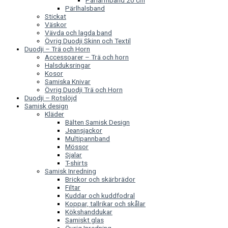
Pärlarmband 20 cm
Pärlhalsband
Stickat
Väskor
Vävda och lagda band
Övrig Duodji Skinn och Textil
Duodji – Trä och Horn
Accessoarer – Trä och horn
Halsduksringar
Kosor
Samiska Knivar
Övrig Duodji Trä och Horn
Duodji – Rotslöjd
Samisk design
Kläder
Bälten Samisk Design
Jeansjackor
Multipannband
Mössor
Sjalar
T-shirts
Samisk Inredning
Brickor och skärbrädor
Filtar
Kuddar och kuddfodral
Koppar, tallrikar och skålar
Kökshanddukar
Samiskt glas