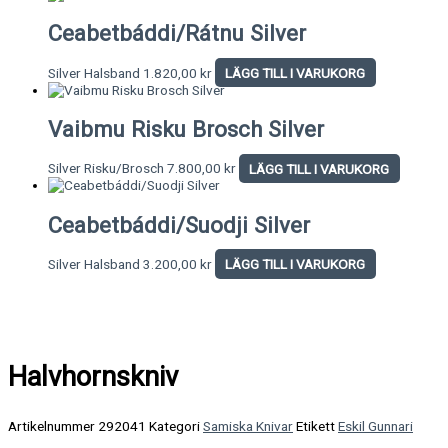
Ceabetbáddi/Rátnu Silver
Silver Halsband
1.820,00
kr
LÄGG TILL I VARUKORG
Vaibmu Risku Brosch Silver
Silver Risku/Brosch
7.800,00
kr
LÄGG TILL I VARUKORG
Ceabetbáddi/Suodji Silver
Silver Halsband
3.200,00
kr
LÄGG TILL I VARUKORG
Halvhornskniv
Artikelnummer
292041
Kategori
Samiska Knivar
Etikett
Eskil Gunnari