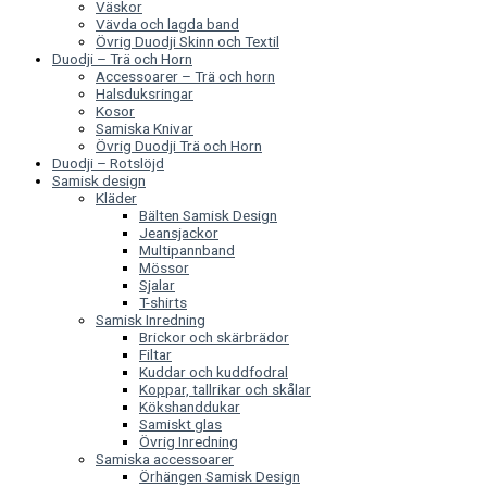
Väskor
Vävda och lagda band
Övrig Duodji Skinn och Textil
Duodji – Trä och Horn
Accessoarer – Trä och horn
Halsduksringar
Kosor
Samiska Knivar
Övrig Duodji Trä och Horn
Duodji – Rotslöjd
Samisk design
Kläder
Bälten Samisk Design
Jeansjackor
Multipannband
Mössor
Sjalar
T-shirts
Samisk Inredning
Brickor och skärbrädor
Filtar
Kuddar och kuddfodral
Koppar, tallrikar och skålar
Kökshanddukar
Samiskt glas
Övrig Inredning
Samiska accessoarer
Örhängen Samisk Design