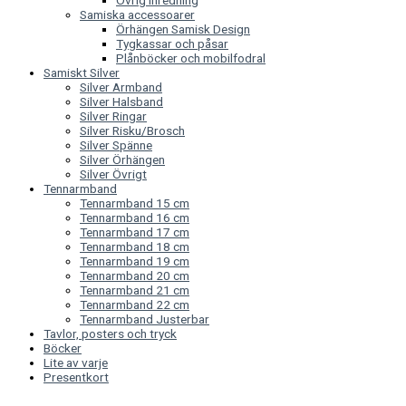
Övrig Inredning
Samiska accessoarer
Örhängen Samisk Design
Tygkassar och påsar
Plånböcker och mobilfodral
Samiskt Silver
Silver Armband
Silver Halsband
Silver Ringar
Silver Risku/Brosch
Silver Spänne
Silver Örhängen
Silver Övrigt
Tennarmband
Tennarmband 15 cm
Tennarmband 16 cm
Tennarmband 17 cm
Tennarmband 18 cm
Tennarmband 19 cm
Tennarmband 20 cm
Tennarmband 21 cm
Tennarmband 22 cm
Tennarmband Justerbar
Tavlor, posters och tryck
Böcker
Lite av varje
Presentkort