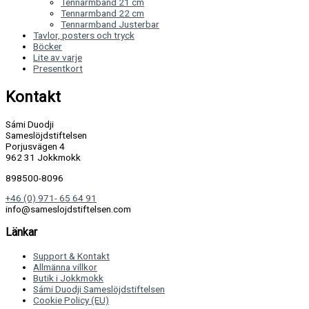
Tennarmband 21 cm
Tennarmband 22 cm
Tennarmband Justerbar
Tavlor, posters och tryck
Böcker
Lite av varje
Presentkort
Kontakt
Sámi Duodji
Sameslöjdstiftelsen
Porjusvägen 4
962 31 Jokkmokk
898500-8096
+46 (0) 971- 65 64 91
info@sameslojdstiftelsen.com
Länkar
Support & Kontakt
Allmänna villkor
Butik i Jokkmokk
Sámi Duodji Sameslöjdstiftelsen
Cookie Policy (EU)