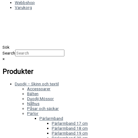
Webbshop
Varukorg
Sök
Search
×
Produkter
Duodji – Skinn och textil
Accessoarer
Bälten
Duodji Mössor
Nålhus
Påsar och säckar
Pärlor
Pärlarmband
Pärlarmband 17 cm
Pärlarmband 18 cm
Pärlarmband 19 cm