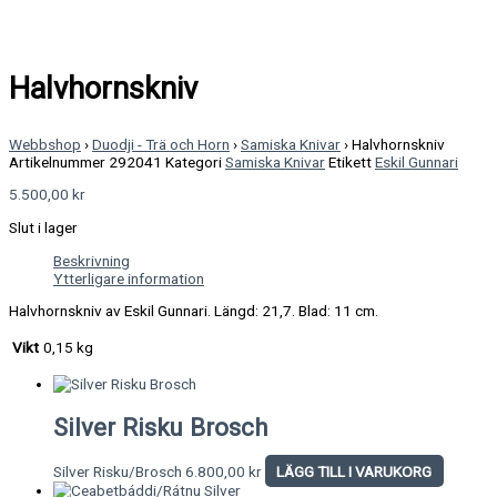
Halvhornskniv
Webbshop
›
Duodji - Trä och Horn
›
Samiska Knivar
›
Halvhornskniv
Artikelnummer
292041
Kategori
Samiska Knivar
Etikett
Eskil Gunnari
5.500,00
kr
Slut i lager
Beskrivning
Ytterligare information
Halvhornskniv av Eskil Gunnari. Längd: 21,7. Blad: 11 cm.
Vikt
0,15 kg
Silver Risku Brosch
Silver Risku/Brosch
6.800,00
kr
LÄGG TILL I VARUKORG