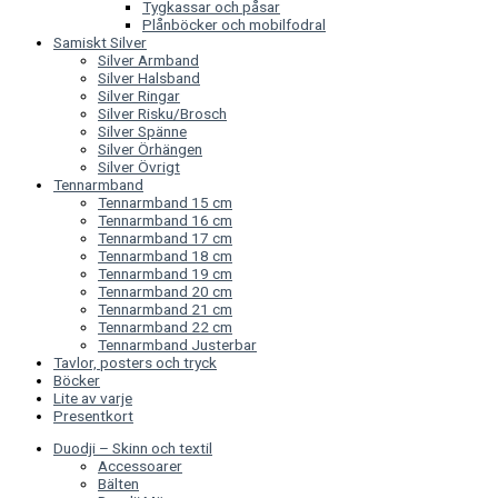
Tygkassar och påsar
Plånböcker och mobilfodral
Samiskt Silver
Silver Armband
Silver Halsband
Silver Ringar
Silver Risku/Brosch
Silver Spänne
Silver Örhängen
Silver Övrigt
Tennarmband
Tennarmband 15 cm
Tennarmband 16 cm
Tennarmband 17 cm
Tennarmband 18 cm
Tennarmband 19 cm
Tennarmband 20 cm
Tennarmband 21 cm
Tennarmband 22 cm
Tennarmband Justerbar
Tavlor, posters och tryck
Böcker
Lite av varje
Presentkort
Duodji – Skinn och textil
Accessoarer
Bälten