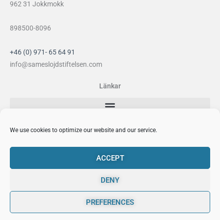
962 31 Jokkmokk
898500-8096
+46 (0) 971- 65 64 91
info@sameslojdstiftelsen.com
Länkar
Sociala medier
We use cookies to optimize our website and our service.
F
I
Y
P
a
n
o
i
ACCEPT
c
s
u
n
e
t
t
t
DENY
b
a
u
e
o
g
b
r
PREFERENCES
0
o
r
e
e
Sámi Duodji Sameslöjdstiftelsen © 2026
k
a
s