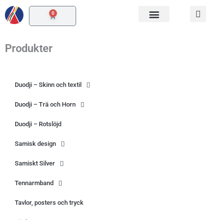
Hoppa
0
Varukorg
till
innehåll
Produkter
Duodji – Skinn och textil
Duodji – Trä och Horn
Duodji – Rotslöjd
Samisk design
Samiskt Silver
Tennarmband
Tavlor, posters och tryck