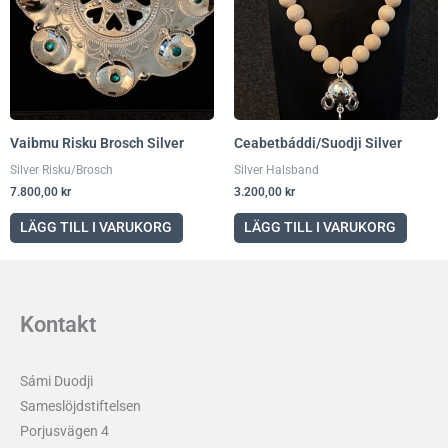
Vaibmu Risku Brosch Silver
Ceabetbáddi/Suodji Silver
Silver Risku/Brosch
Silver Halsband
7.800,00
kr
3.200,00
kr
LÄGG TILL I VARUKORG
LÄGG TILL I VARUKORG
Kontakt
Sámi Duodji
Sameslöjdstiftelsen
Porjusvägen 4