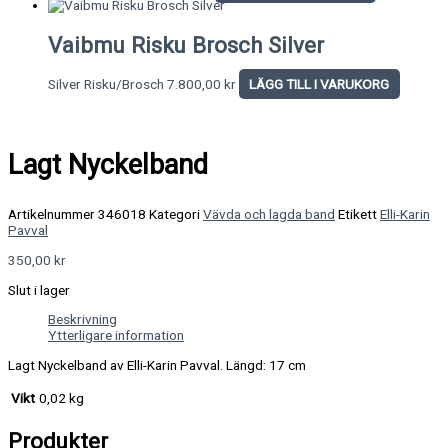
Vaibmu Risku Brosch Silver
Silver Risku/Brosch
7.800,00
kr
LÄGG TILL I VARUKORG
Lagt Nyckelband
Artikelnummer
346018
Kategori
Vävda och lagda band
Etikett
Elli-Karin
Pavval
350,00
kr
Slut i lager
Beskrivning
Ytterligare information
Lagt Nyckelband av Elli-Karin Pavval. Längd: 17 cm
Vikt
0,02 kg
Produkter