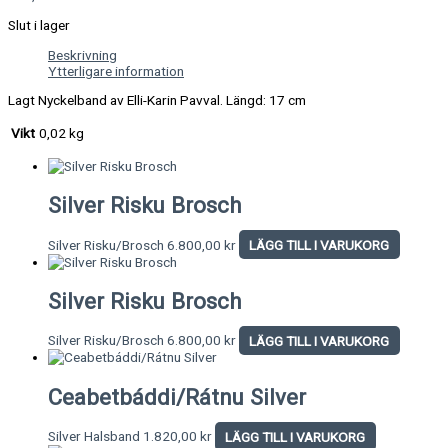
Slut i lager
Beskrivning
Ytterligare information
Lagt Nyckelband av Elli-Karin Pavval. Längd: 17 cm
Vikt
0,02 kg
Silver Risku Brosch
Silver Risku/Brosch
6.800,00
kr
LÄGG TILL I VARUKORG
Silver Risku Brosch
Silver Risku/Brosch
6.800,00
kr
LÄGG TILL I VARUKORG
Ceabetbáddi/Rátnu Silver
Silver Halsband
1.820,00
kr
LÄGG TILL I VARUKORG