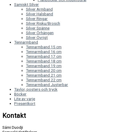
Samiskt Silver
Silver Armband
Silver Halsband
Silver Ringar
Silver Risku/Brosch
Silver Spänne
Silver Örhängen
Silver Övrigt
Tennarmband
Tennarmband 15 cm
Tennarmband 16 cm
Tennarmband 17 cm
Tennarmband 18 cm
Tennarmband 19 cm
Tennarmband 20 cm
Tennarmband 21 cm
Tennarmband 22 cm
Tennarmband Justerbar
Tavlor, posters och tryck
Böcker
Lite av varje
Presentkort
Kontakt
Sámi Duodji