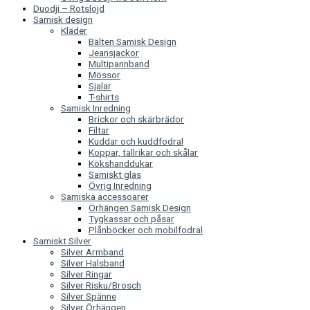
Duodji – Rotslöjd
Samisk design
Kläder
Bälten Samisk Design
Jeansjackor
Multipannband
Mössor
Sjalar
T-shirts
Samisk Inredning
Brickor och skärbrädor
Filtar
Kuddar och kuddfodral
Koppar, tallrikar och skålar
Kökshanddukar
Samiskt glas
Övrig Inredning
Samiska accessoarer
Örhängen Samisk Design
Tygkassar och påsar
Plånböcker och mobilfodral
Samiskt Silver
Silver Armband
Silver Halsband
Silver Ringar
Silver Risku/Brosch
Silver Spänne
Silver Örhängen