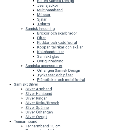
Bälten Samisk Design
Jeansjackor
Multipannband
Mössor
Sjalar
T-shirts
Samisk Inredning
Brickor och skärbrädor
Filtar
Kuddar och kuddfodral
Koppar, tallrikar och skålar
Kökshanddukar
Samiskt glas
Övrig Inredning
Samiska accessoarer
Örhängen Samisk Design
Tygkassar och påsar
Plånböcker och mobilfodral
Samiskt Silver
Silver Armband
Silver Halsband
Silver Ringar
Silver Risku/Brosch
Silver Spänne
Silver Örhängen
Silver Övrigt
Tennarmband
Tennarmband 15 cm