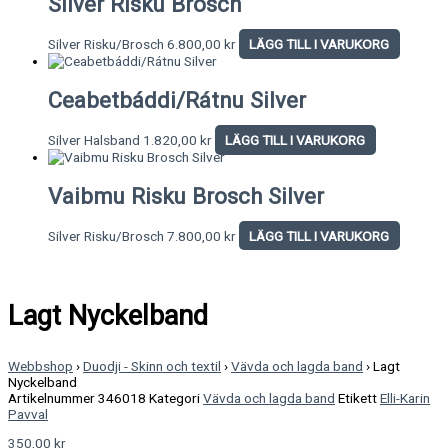
Silver Risku Brosch
Silver Risku/Brosch
6.800,00
kr
LÄGG TILL I VARUKORG
Ceabetbáddi/Rátnu Silver
Silver Halsband
1.820,00
kr
LÄGG TILL I VARUKORG
Vaibmu Risku Brosch Silver
Silver Risku/Brosch
7.800,00
kr
LÄGG TILL I VARUKORG
Lagt Nyckelband
Webbshop
›
Duodji - Skinn och textil
›
Vävda och lagda band
›
Lagt
Nyckelband
Artikelnummer
346018
Kategori
Vävda och lagda band
Etikett
Elli-Karin
Pavval
350,00
kr