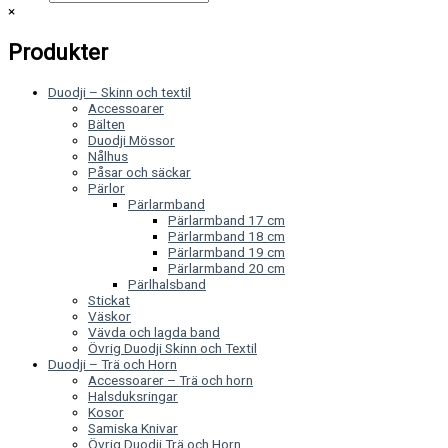
×
Produkter
Duodji – Skinn och textil
Accessoarer
Bälten
Duodji Mössor
Nålhus
Påsar och säckar
Pärlor
Pärlarmband
Pärlarmband 17 cm
Pärlarmband 18 cm
Pärlarmband 19 cm
Pärlarmband 20 cm
Pärlhalsband
Stickat
Väskor
Vävda och lagda band
Övrig Duodji Skinn och Textil
Duodji – Trä och Horn
Accessoarer – Trä och horn
Halsduksringar
Kosor
Samiska Knivar
Övrig Duodji Trä och Horn