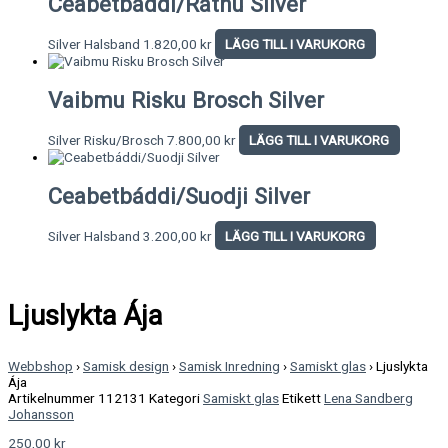
Ceabetbáddi/Rátnu Silver
Silver Halsband
1.820,00
kr
LÄGG TILL I VARUKORG
Vaibmu Risku Brosch Silver
Silver Risku/Brosch
7.800,00
kr
LÄGG TILL I VARUKORG
Ceabetbáddi/Suodji Silver
Silver Halsband
3.200,00
kr
LÄGG TILL I VARUKORG
Ljuslykta Ája
Webbshop
›
Samisk design
›
Samisk Inredning
›
Samiskt glas
›
Ljuslykta
Ája
Artikelnummer
112131
Kategori
Samiskt glas
Etikett
Lena Sandberg
Johansson
250,00
kr