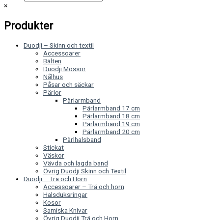
×
Produkter
Duodji – Skinn och textil
Accessoarer
Bälten
Duodji Mössor
Nålhus
Påsar och säckar
Pärlor
Pärlarmband
Pärlarmband 17 cm
Pärlarmband 18 cm
Pärlarmband 19 cm
Pärlarmband 20 cm
Pärlhalsband
Stickat
Väskor
Vävda och lagda band
Övrig Duodji Skinn och Textil
Duodji – Trä och Horn
Accessoarer – Trä och horn
Halsduksringar
Kosor
Samiska Knivar
Övrig Duodji Trä och Horn