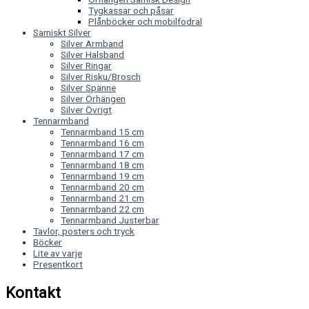
Tygkassar och påsar
Plånböcker och mobilfodral
Samiskt Silver
Silver Armband
Silver Halsband
Silver Ringar
Silver Risku/Brosch
Silver Spänne
Silver Örhängen
Silver Övrigt
Tennarmband
Tennarmband 15 cm
Tennarmband 16 cm
Tennarmband 17 cm
Tennarmband 18 cm
Tennarmband 19 cm
Tennarmband 20 cm
Tennarmband 21 cm
Tennarmband 22 cm
Tennarmband Justerbar
Tavlor, posters och tryck
Böcker
Lite av varje
Presentkort
Kontakt