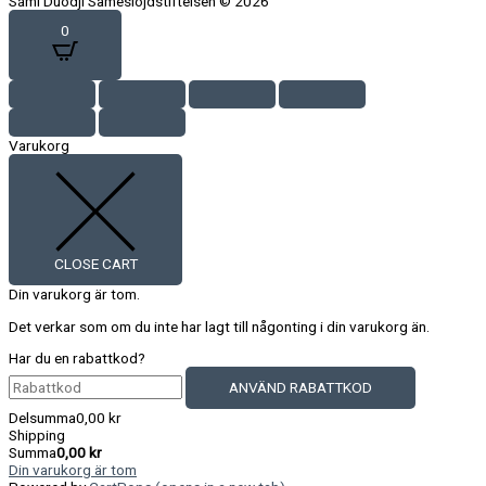
Sámi Duodji Sameslöjdstiftelsen © 2026
0
Varukorg
CLOSE CART
Din varukorg är tom.
Det verkar som om du inte har lagt till någonting i din varukorg än.
Har du en rabattkod?
ANVÄND RABATTKOD
Delsumma
0,00
kr
Shipping
Summa
0,00
kr
Din varukorg är tom