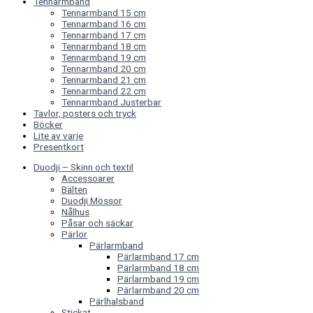
Tennarmband
Tennarmband 15 cm
Tennarmband 16 cm
Tennarmband 17 cm
Tennarmband 18 cm
Tennarmband 19 cm
Tennarmband 20 cm
Tennarmband 21 cm
Tennarmband 22 cm
Tennarmband Justerbar
Tavlor, posters och tryck
Böcker
Lite av varje
Presentkort
Duodji – Skinn och textil
Accessoarer
Bälten
Duodji Mössor
Nålhus
Påsar och säckar
Pärlor
Pärlarmband
Pärlarmband 17 cm
Pärlarmband 18 cm
Pärlarmband 19 cm
Pärlarmband 20 cm
Pärlhalsband
Stickat