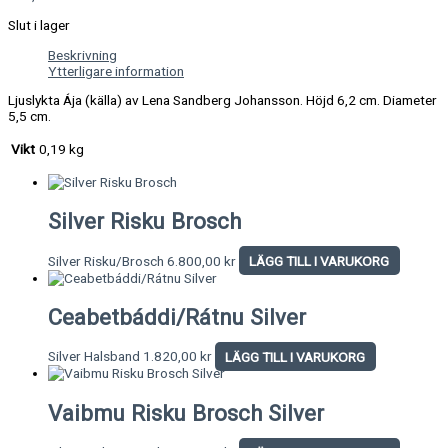
Slut i lager
Beskrivning
Ytterligare information
Ljuslykta Ája (källa) av Lena Sandberg Johansson. Höjd 6,2 cm. Diameter
5,5 cm.
Vikt
0,19 kg
Silver Risku Brosch
Silver Risku/Brosch
6.800,00
kr
LÄGG TILL I VARUKORG
Ceabetbáddi/Rátnu Silver
Silver Halsband
1.820,00
kr
LÄGG TILL I VARUKORG
Vaibmu Risku Brosch Silver