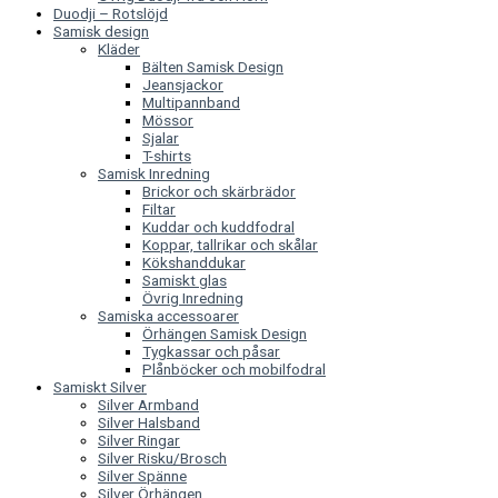
Duodji – Rotslöjd
Samisk design
Kläder
Bälten Samisk Design
Jeansjackor
Multipannband
Mössor
Sjalar
T-shirts
Samisk Inredning
Brickor och skärbrädor
Filtar
Kuddar och kuddfodral
Koppar, tallrikar och skålar
Kökshanddukar
Samiskt glas
Övrig Inredning
Samiska accessoarer
Örhängen Samisk Design
Tygkassar och påsar
Plånböcker och mobilfodral
Samiskt Silver
Silver Armband
Silver Halsband
Silver Ringar
Silver Risku/Brosch
Silver Spänne
Silver Örhängen