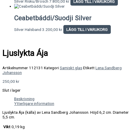
Silver Risku/Brosch
7.800,00
kr
LÄGG TILL I VARUKORG
Ceabetbáddi/Suodji Silver
Silver Halsband
3.200,00
kr
LÄGG TILL I VARUKORG
Ljuslykta Ája
Artikelnummer
112131
Kategori
Samiskt glas
Etikett
Lena Sandberg
Johansson
250,00
kr
Slut i lager
Beskrivning
Ytterligare information
Ljuslykta Ája (källa) av Lena Sandberg Johansson. Höjd 6,2 cm. Diameter
5,5 cm.
Vikt
0,19 kg