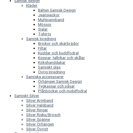
Samisk design
Kläder
Bälten Samisk Design
Jeansjackor
Multipannband
Mössor
Sjalar
T-shirts
Samisk Inredning
Brickor och skärbrädor
Filtar
Kuddar och kuddfodral
Koppar, tallrikar och skålar
Kökshanddukar
Samiskt glas
Övrig Inredning
Samiska accessoarer
Örhängen Samisk Design
Tygkassar och påsar
Plånböcker och mobilfodral
Samiskt Silver
Silver Armband
Silver Halsband
Silver Ringar
Silver Risku/Brosch
Silver Spänne
Silver Örhängen
Silver Övrigt