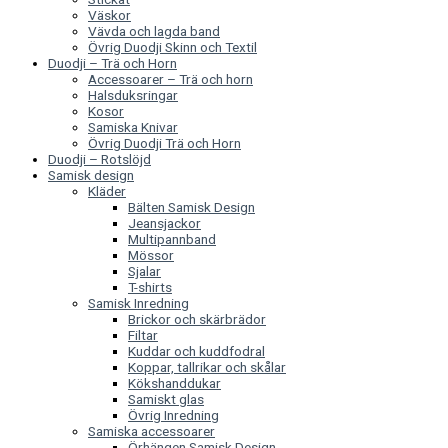
Väskor
Vävda och lagda band
Övrig Duodji Skinn och Textil
Duodji – Trä och Horn
Accessoarer – Trä och horn
Halsduksringar
Kosor
Samiska Knivar
Övrig Duodji Trä och Horn
Duodji – Rotslöjd
Samisk design
Kläder
Bälten Samisk Design
Jeansjackor
Multipannband
Mössor
Sjalar
T-shirts
Samisk Inredning
Brickor och skärbrädor
Filtar
Kuddar och kuddfodral
Koppar, tallrikar och skålar
Kökshanddukar
Samiskt glas
Övrig Inredning
Samiska accessoarer
Örhängen Samisk Design