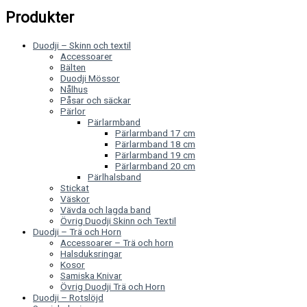
Produkter
Duodji – Skinn och textil
Accessoarer
Bälten
Duodji Mössor
Nålhus
Påsar och säckar
Pärlor
Pärlarmband
Pärlarmband 17 cm
Pärlarmband 18 cm
Pärlarmband 19 cm
Pärlarmband 20 cm
Pärlhalsband
Stickat
Väskor
Vävda och lagda band
Övrig Duodji Skinn och Textil
Duodji – Trä och Horn
Accessoarer – Trä och horn
Halsduksringar
Kosor
Samiska Knivar
Övrig Duodji Trä och Horn
Duodji – Rotslöjd