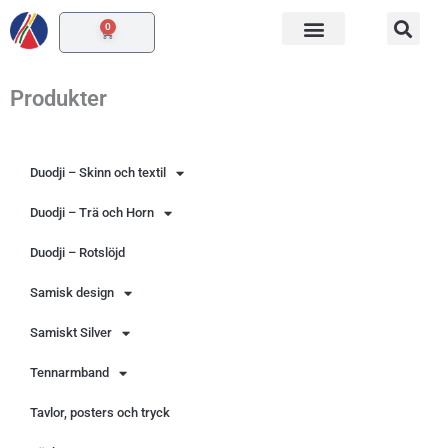
Hoppa
0
Varukorg
till
innehåll
Produkter
Duodji – Skinn och textil
Duodji – Trä och Horn
Duodji – Rotslöjd
Samisk design
Samiskt Silver
Tennarmband
Tavlor, posters och tryck