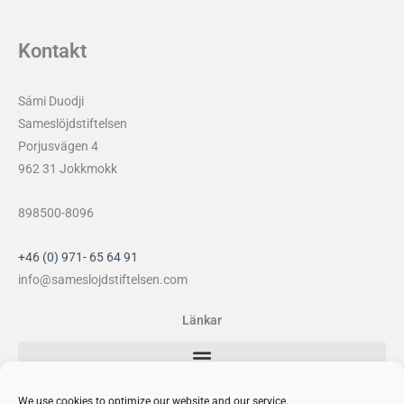
Kontakt
Sámi Duodji
Sameslöjdstiftelsen
Porjusvägen 4
962 31 Jokkmokk
898500-8096
+46 (0) 971- 65 64 91
info@sameslojdstiftelsen.com
Länkar
Sociala medier
We use cookies to optimize our website and our service.