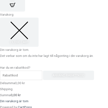
0
o
g
b
r
o
r
e
e
Varukorg
k
a
s
m
t
CLOSE CART
Din varukorg är tom.
Det verkar som om du inte har lagt till någonting i din varukorg än.
Har du en rabattkod?
ANVÄND RABATTKOD
Delsumma
0,00
kr
Shipping
Summa
0,00
kr
Din varukorg är tom
Powered by
CartPops