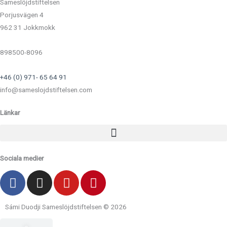
Sameslöjdstiftelsen
Porjusvägen 4
962 31 Jokkmokk
898500-8096
+46 (0) 971- 65 64 91
info@sameslojdstiftelsen.com
Länkar
Sociala medier
F
I
Y
P
a
n
o
i
c
s
u
n
Sámi Duodji Sameslöjdstiftelsen © 2026
e
t
t
t
b
a
u
e