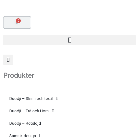
Hoppa
(opens
till
in
innehåll
a
0
Varukorg
new
tab)
Produkter
Duodji – Skinn och textil
Duodji – Trä och Horn
Duodji – Rotslöjd
Samisk design