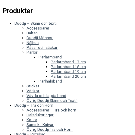
Produkter
Duodji – Skinn och textil
Accessoarer
Bälten
Duodji Mössor
Nålhus
Påsar och säckar
Pärlor
Pärlarmband
Pärlarmband 17 cm
Pärlarmband 18 cm
Pärlarmband 19 cm
Pärlarmband 20 cm
Pärlhalsband
Stickat
Väskor
Vävda och lagda band
Övrig Duodji Skinn och Textil
Duodji – Trä och Horn
Accessoarer – Trä och horn
Halsduksringar
Kosor
Samiska Knivar
Övrig Duodji Trä och Horn
Duodji – Rotslöjd