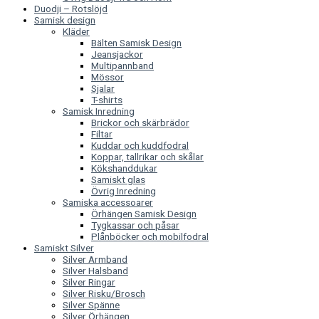
Duodji – Rotslöjd
Samisk design
Kläder
Bälten Samisk Design
Jeansjackor
Multipannband
Mössor
Sjalar
T-shirts
Samisk Inredning
Brickor och skärbrädor
Filtar
Kuddar och kuddfodral
Koppar, tallrikar och skålar
Kökshanddukar
Samiskt glas
Övrig Inredning
Samiska accessoarer
Örhängen Samisk Design
Tygkassar och påsar
Plånböcker och mobilfodral
Samiskt Silver
Silver Armband
Silver Halsband
Silver Ringar
Silver Risku/Brosch
Silver Spänne
Silver Örhängen