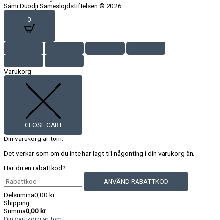
Sámi Duodji Sameslöjdstiftelsen © 2026
0
Varukorg
CLOSE CART
Din varukorg är tom.
Det verkar som om du inte har lagt till någonting i din varukorg än.
Har du en rabattkod?
ANVÄND RABATTKOD
Delsumma
0,00
kr
Shipping
Summa
0,00
kr
Din varukorg är tom