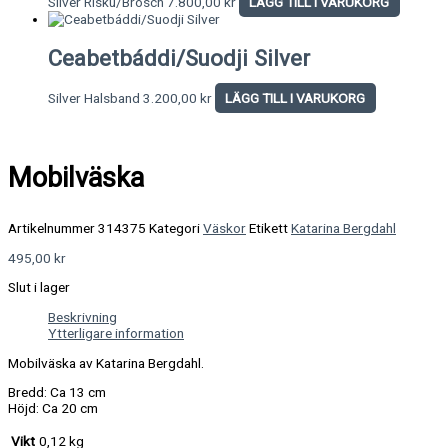
Silver Risku/Brosch
7.800,00
kr
LÄGG TILL I VARUKORG
Ceabetbáddi/Suodji Silver
Silver Halsband
3.200,00
kr
LÄGG TILL I VARUKORG
Mobilväska
Artikelnummer
314375
Kategori
Väskor
Etikett
Katarina Bergdahl
495,00
kr
Slut i lager
Beskrivning
Ytterligare information
Mobilväska av Katarina Bergdahl.
Bredd: Ca 13 cm
Höjd: Ca 20 cm
Vikt
0,12 kg