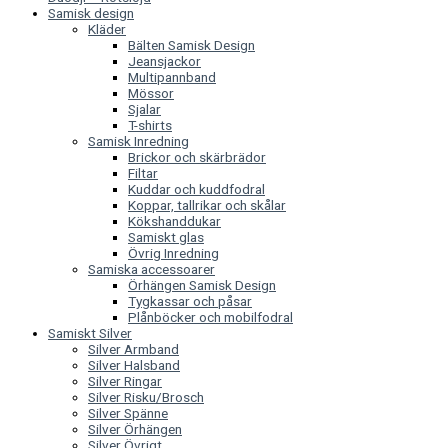
Samisk design
Kläder
Bälten Samisk Design
Jeansjackor
Multipannband
Mössor
Sjalar
T-shirts
Samisk Inredning
Brickor och skärbrädor
Filtar
Kuddar och kuddfodral
Koppar, tallrikar och skålar
Kökshanddukar
Samiskt glas
Övrig Inredning
Samiska accessoarer
Örhängen Samisk Design
Tygkassar och påsar
Plånböcker och mobilfodral
Samiskt Silver
Silver Armband
Silver Halsband
Silver Ringar
Silver Risku/Brosch
Silver Spänne
Silver Örhängen
Silver Övrigt