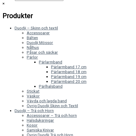
×
Produkter
Duodji – Skinn och textil
Accessoarer
Bälten
Duodji Mössor
Nålhus
Påsar och säckar
Pärlor
Pärlarmband
Pärlarmband 17 cm
Pärlarmband 18 cm
Pärlarmband 19 cm
Pärlarmband 20 cm
Pärlhalsband
Stickat
Väskor
Vävda och lagda band
Övrig Duodji Skinn och Textil
Duodji – Trä och Horn
Accessoarer – Trä och horn
Halsduksringar
Kosor
Samiska Knivar
Övrig Duodji Trä och Horn