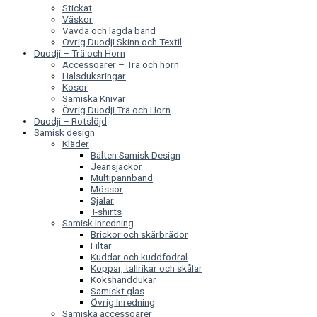
Stickat
Väskor
Vävda och lagda band
Övrig Duodji Skinn och Textil
Duodji – Trä och Horn
Accessoarer – Trä och horn
Halsduksringar
Kosor
Samiska Knivar
Övrig Duodji Trä och Horn
Duodji – Rotslöjd
Samisk design
Kläder
Bälten Samisk Design
Jeansjackor
Multipannband
Mössor
Sjalar
T-shirts
Samisk Inredning
Brickor och skärbrädor
Filtar
Kuddar och kuddfodral
Koppar, tallrikar och skålar
Kökshanddukar
Samiskt glas
Övrig Inredning
Samiska accessoarer