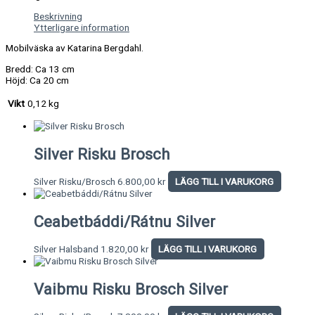
Beskrivning
Ytterligare information
Mobilväska av Katarina Bergdahl.
Bredd: Ca 13 cm
Höjd: Ca 20 cm
Vikt
0,12 kg
Silver Risku Brosch
Silver Risku/Brosch
6.800,00
kr
LÄGG TILL I VARUKORG
Ceabetbáddi/Rátnu Silver
Silver Halsband
1.820,00
kr
LÄGG TILL I VARUKORG
Vaibmu Risku Brosch Silver