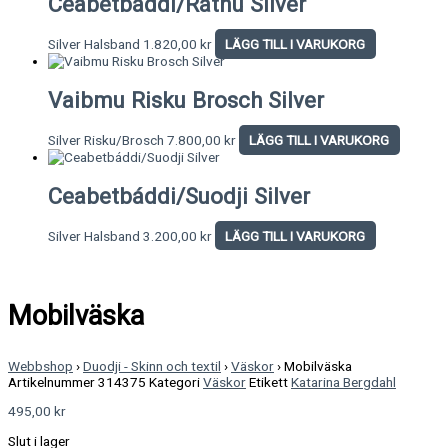
Ceabetbáddi/Rátnu Silver
Silver Halsband
1.820,00
kr
LÄGG TILL I VARUKORG
Vaibmu Risku Brosch Silver
Silver Risku/Brosch
7.800,00
kr
LÄGG TILL I VARUKORG
Ceabetbáddi/Suodji Silver
Silver Halsband
3.200,00
kr
LÄGG TILL I VARUKORG
Mobilväska
Webbshop
›
Duodji - Skinn och textil
›
Väskor
›
Mobilväska
Artikelnummer
314375
Kategori
Väskor
Etikett
Katarina Bergdahl
495,00
kr
Slut i lager