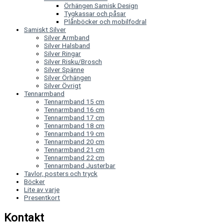
Örhängen Samisk Design
Tygkassar och påsar
Plånböcker och mobilfodral
Samiskt Silver
Silver Armband
Silver Halsband
Silver Ringar
Silver Risku/Brosch
Silver Spänne
Silver Örhängen
Silver Övrigt
Tennarmband
Tennarmband 15 cm
Tennarmband 16 cm
Tennarmband 17 cm
Tennarmband 18 cm
Tennarmband 19 cm
Tennarmband 20 cm
Tennarmband 21 cm
Tennarmband 22 cm
Tennarmband Justerbar
Tavlor, posters och tryck
Böcker
Lite av varje
Presentkort
Kontakt