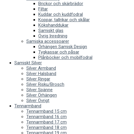
Brickor och skärbrädor
Filtar
Kuddar och kuddfodral
Koppar, tallrikar och skålar
Kökshanddukar
Samiskt glas
Övrig Inredning
Samiska accessoarer
Örhängen Samisk Design
Tygkassar och påsar
Plånböcker och mobilfodral
Samiskt Silver
Silver Armband
Silver Halsband
Silver Ringar
Silver Risku/Brosch
Silver Spänne
Silver Örhängen
Silver Övrigt
Tennarmband
Tennarmband 15 cm
Tennarmband 16 cm
Tennarmband 17 cm
Tennarmband 18 cm
Tennarmband 19 cm