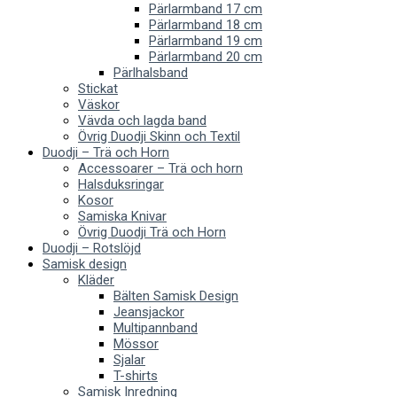
Pärlarmband 17 cm
Pärlarmband 18 cm
Pärlarmband 19 cm
Pärlarmband 20 cm
Pärlhalsband
Stickat
Väskor
Vävda och lagda band
Övrig Duodji Skinn och Textil
Duodji – Trä och Horn
Accessoarer – Trä och horn
Halsduksringar
Kosor
Samiska Knivar
Övrig Duodji Trä och Horn
Duodji – Rotslöjd
Samisk design
Kläder
Bälten Samisk Design
Jeansjackor
Multipannband
Mössor
Sjalar
T-shirts
Samisk Inredning