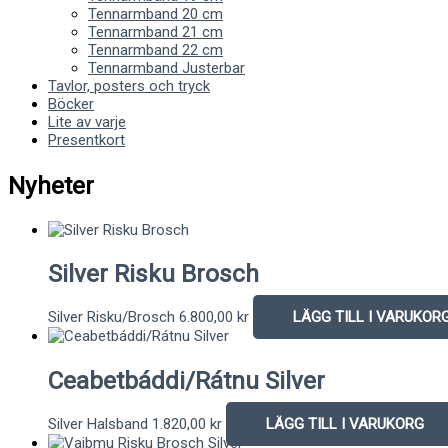
Tennarmband 20 cm
Tennarmband 21 cm
Tennarmband 22 cm
Tennarmband Justerbar
Tavlor, posters och tryck
Böcker
Lite av varje
Presentkort
Nyheter
Silver Risku Brosch
Silver Risku/Brosch
6.800,00
kr
LÄGG TILL I VARUKOR
Ceabetbáddi/Rátnu Silver
Silver Halsband
1.820,00
kr
LÄGG TILL I VARUKORG