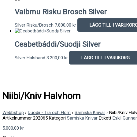
Vaibmu Risku Brosch Silver
Silver Risku/Brosch
7.800,00
kr
LÄGG TILL I VARUKOR
Ceabetbáddi/Suodji Silver
Silver Halsband
3.200,00
kr
LÄGG TILL I VARUKORG
Niibi/Kniv Halvhorn
Webbshop
›
Duodji - Trä och Horn
›
Samiska Knivar
›
Niibi/Kniv Hal
Artikelnummer
292065
Kategori
Samiska Knivar
Etikett
Eskil Gunnar
5.000,00
kr