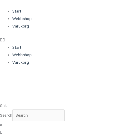
Hoppa
(opens
till
in
Start
innehåll
a
Webbshop
new
Varukorg
tab)
Start
Webbshop
Varukorg
Sök
Search
×