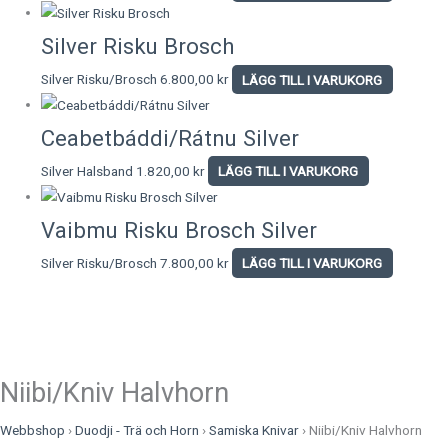
Silver Risku Brosch
Silver Risku/Brosch
6.800,00
kr
LÄGG TILL I VARUKORG
Ceabetbáddi/Rátnu Silver
Silver Halsband
1.820,00
kr
LÄGG TILL I VARUKORG
Vaibmu Risku Brosch Silver
Silver Risku/Brosch
7.800,00
kr
LÄGG TILL I VARUKORG
Niibi/Kniv Halvhorn
Webbshop
›
Duodji - Trä och Horn
›
Samiska Knivar
›
Niibi/Kniv Halvhorn