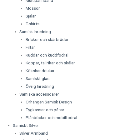
Multipannband
Mössor
Sjalar
T-shirts
Samisk Inredning
Brickor och skärbrädor
Filtar
Kuddar och kuddfodral
Koppar, tallrikar och skålar
Kökshanddukar
Samiskt glas
Övrig Inredning
Samiska accessoarer
Örhängen Samisk Design
Tygkassar och påsar
Plånböcker och mobilfodral
Samiskt Silver
Silver Armband