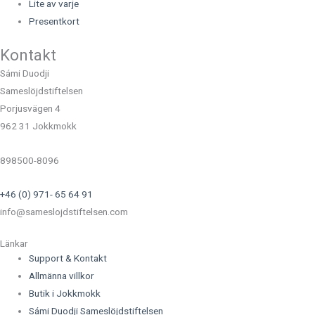
Lite av varje
Presentkort
Kontakt
Sámi Duodji
Sameslöjdstiftelsen
Porjusvägen 4
962 31 Jokkmokk
898500-8096
+46 (0) 971- 65 64 91
info@sameslojdstiftelsen.com
Länkar
Support & Kontakt
Allmänna villkor
Butik i Jokkmokk
Sámi Duodji Sameslöjdstiftelsen