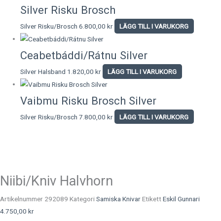
Silver Risku Brosch
Silver Risku/Brosch
6.800,00
kr
LÄGG TILL I VARUKORG
Ceabetbáddi/Rátnu Silver
Silver Halsband
1.820,00
kr
LÄGG TILL I VARUKORG
Vaibmu Risku Brosch Silver
Silver Risku/Brosch
7.800,00
kr
LÄGG TILL I VARUKORG
Niibi/Kniv Halvhorn
Artikelnummer
292089
Kategori
Samiska Knivar
Etikett
Eskil Gunnari
4.750,00
kr