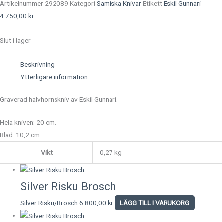
Artikelnummer
292089
Kategori
Samiska Knivar
Etikett
Eskil Gunnari
4.750,00
kr
Slut i lager
Beskrivning
Ytterligare information
Graverad halvhornskniv av Eskil Gunnari.
Hela kniven: 20 cm.
Blad: 10,2 cm.
Vikt
0,27 kg
Silver Risku Brosch
Silver Risku/Brosch
6.800,00
kr
LÄGG TILL I VARUKORG