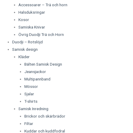
Accessoarer – Trä och horn
Halsduksringar
Kosor
Samiska Knivar
Övrig Duodji Trä och Horn
Duodji – Rotslöjd
Samisk design
Kläder
Bälten Samisk Design
Jeansjackor
Multipannband
Mössor
Sjalar
T-shirts
Samisk Inredning
Brickor och skärbrädor
Filtar
Kuddar och kuddfodral