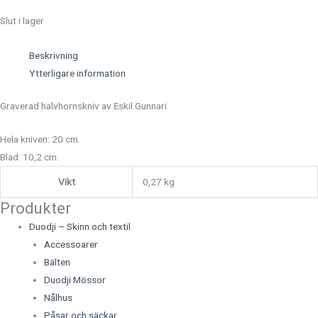
Slut i lager
Beskrivning
Ytterligare information
Graverad halvhornskniv av Eskil Gunnari.
Hela kniven: 20 cm.
Blad: 10,2 cm.
Vikt
0,27 kg
Produkter
Duodji – Skinn och textil
Accessoarer
Bälten
Duodji Mössor
Nålhus
Påsar och säckar