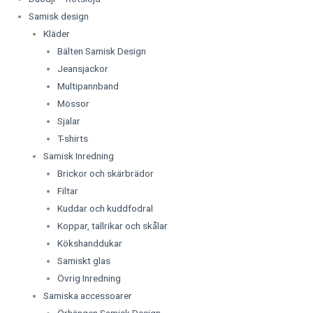
Samisk design
Kläder
Bälten Samisk Design
Jeansjackor
Multipannband
Mössor
Sjalar
T-shirts
Samisk Inredning
Brickor och skärbrädor
Filtar
Kuddar och kuddfodral
Koppar, tallrikar och skålar
Kökshanddukar
Samiskt glas
Övrig Inredning
Samiska accessoarer
Örhängen Samisk Design