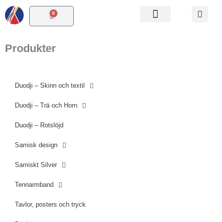
Hoppa
0
Varukorg
till
innehåll
Produkter
Duodji – Skinn och textil
Duodji – Trä och Horn
Duodji – Rotslöjd
Samisk design
Samiskt Silver
Tennarmband
Tavlor, posters och tryck