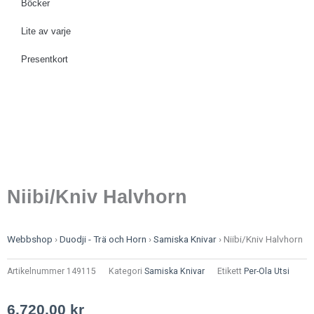
Böcker
Lite av varje
Presentkort
Niibi/Kniv Halvhorn
Webbshop
›
Duodji - Trä och Horn
›
Samiska Knivar
›
Niibi/Kniv Halvhorn
Artikelnummer
149115
Kategori
Samiska Knivar
Etikett
Per-Ola Utsi
6.720,00
kr