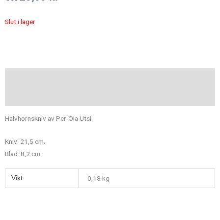
Slut i lager
Beskrivning
Ytterligare information
Halvhornskniv av Per-Ola Utsi.
Kniv: 21,5 cm.
Blad: 8,2 cm.
Vikt
0,18 kg