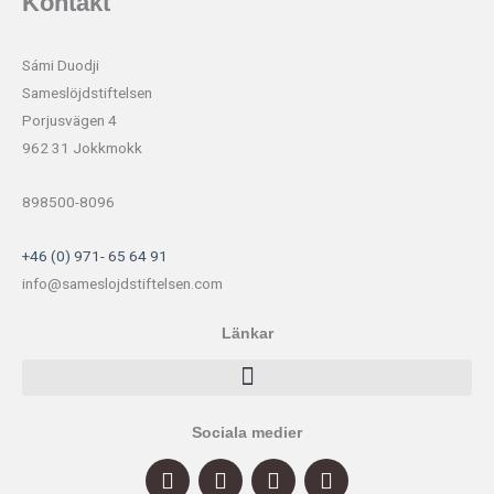
Kontakt
Sámi Duodji
Sameslöjdstiftelsen
Porjusvägen 4
962 31 Jokkmokk
898500-8096
+46 (0) 971- 65 64 91
info@sameslojdstiftelsen.com
Länkar
Sociala medier
F
I
Y
P
a
n
o
i