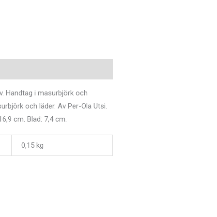
ligare information
iv. Handtag i masurbjörk och
surbjörk och läder. Av Per-Ola Utsi.
16,9 cm. Blad: 7,4 cm.
0,15 kg