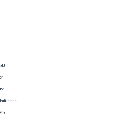
akt
or
okk
stiftelsen
EU)