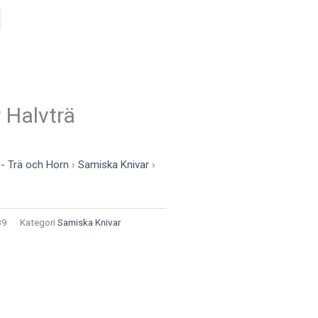
v Halvträ
 - Trä och Horn
›
Samiska Knivar
›
89
Kategori
Samiska Knivar