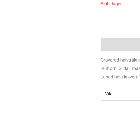
Slut i lager
Beskrivning
Ytter
Graverad halvträkn
renhorn. Slida i ma
Längd hela kniven: 
Vikt