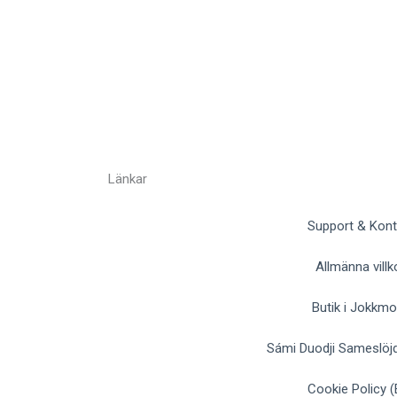
Länkar
Support & Kont
Allmänna villk
Butik i Jokkm
Sámi Duodji Sameslöjd
Cookie Policy (