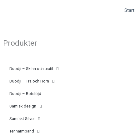
Hoppa
(opens
Start
till
in
innehåll
a
new
tab)
Produkter
Duodji – Skinn och textil
Duodji – Trä och Horn
Duodji – Rotslöjd
Samisk design
Samiskt Silver
Tennarmband