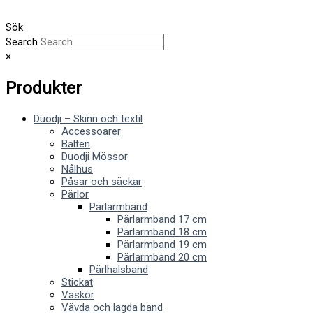
Sök
Search
×
Produkter
Duodji – Skinn och textil
Accessoarer
Bälten
Duodji Mössor
Nålhus
Påsar och säckar
Pärlor
Pärlarmband
Pärlarmband 17 cm
Pärlarmband 18 cm
Pärlarmband 19 cm
Pärlarmband 20 cm
Pärlhalsband
Stickat
Väskor
Vävda och lagda band