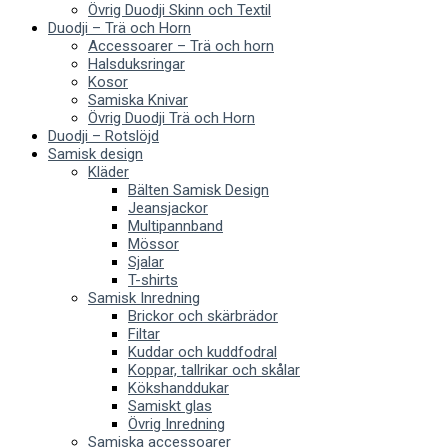
Övrig Duodji Skinn och Textil
Duodji – Trä och Horn
Accessoarer – Trä och horn
Halsduksringar
Kosor
Samiska Knivar
Övrig Duodji Trä och Horn
Duodji – Rotslöjd
Samisk design
Kläder
Bälten Samisk Design
Jeansjackor
Multipannband
Mössor
Sjalar
T-shirts
Samisk Inredning
Brickor och skärbrädor
Filtar
Kuddar och kuddfodral
Koppar, tallrikar och skålar
Kökshanddukar
Samiskt glas
Övrig Inredning
Samiska accessoarer