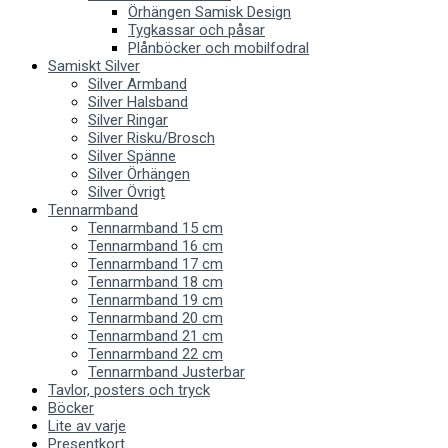
Örhängen Samisk Design
Tygkassar och påsar
Plånböcker och mobilfodral
Samiskt Silver
Silver Armband
Silver Halsband
Silver Ringar
Silver Risku/Brosch
Silver Spänne
Silver Örhängen
Silver Övrigt
Tennarmband
Tennarmband 15 cm
Tennarmband 16 cm
Tennarmband 17 cm
Tennarmband 18 cm
Tennarmband 19 cm
Tennarmband 20 cm
Tennarmband 21 cm
Tennarmband 22 cm
Tennarmband Justerbar
Tavlor, posters och tryck
Böcker
Lite av varje
Presentkort