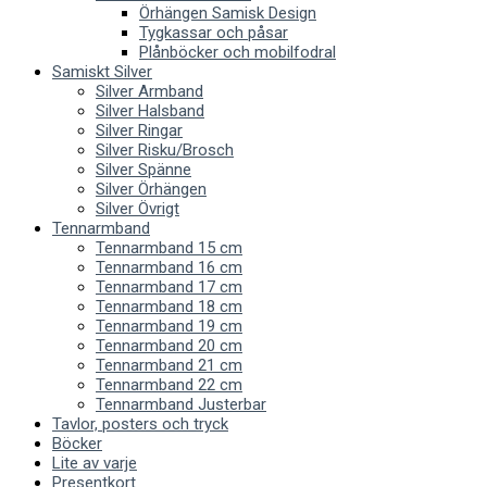
Örhängen Samisk Design
Tygkassar och påsar
Plånböcker och mobilfodral
Samiskt Silver
Silver Armband
Silver Halsband
Silver Ringar
Silver Risku/Brosch
Silver Spänne
Silver Örhängen
Silver Övrigt
Tennarmband
Tennarmband 15 cm
Tennarmband 16 cm
Tennarmband 17 cm
Tennarmband 18 cm
Tennarmband 19 cm
Tennarmband 20 cm
Tennarmband 21 cm
Tennarmband 22 cm
Tennarmband Justerbar
Tavlor, posters och tryck
Böcker
Lite av varje
Presentkort