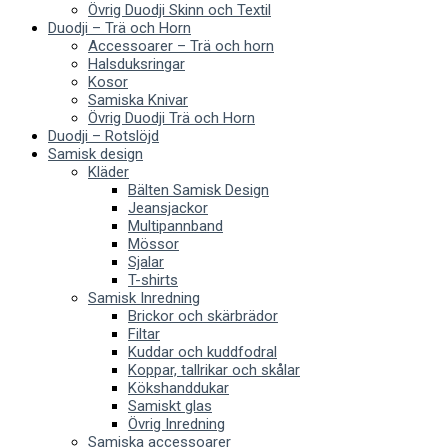
Övrig Duodji Skinn och Textil
Duodji – Trä och Horn
Accessoarer – Trä och horn
Halsduksringar
Kosor
Samiska Knivar
Övrig Duodji Trä och Horn
Duodji – Rotslöjd
Samisk design
Kläder
Bälten Samisk Design
Jeansjackor
Multipannband
Mössor
Sjalar
T-shirts
Samisk Inredning
Brickor och skärbrädor
Filtar
Kuddar och kuddfodral
Koppar, tallrikar och skålar
Kökshanddukar
Samiskt glas
Övrig Inredning
Samiska accessoarer