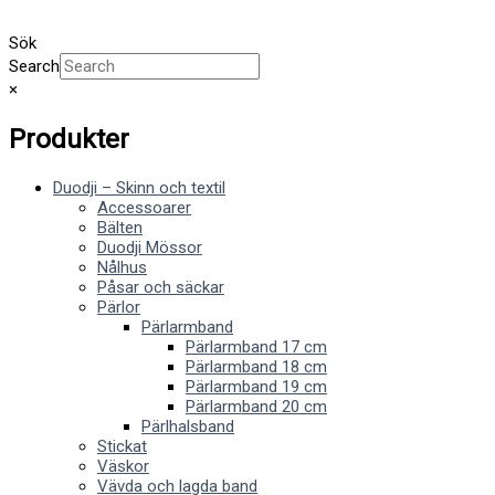
Sök
Search
×
Produkter
Duodji – Skinn och textil
Accessoarer
Bälten
Duodji Mössor
Nålhus
Påsar och säckar
Pärlor
Pärlarmband
Pärlarmband 17 cm
Pärlarmband 18 cm
Pärlarmband 19 cm
Pärlarmband 20 cm
Pärlhalsband
Stickat
Väskor
Vävda och lagda band