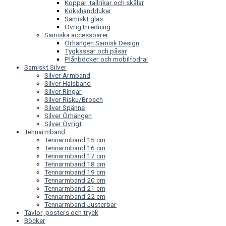
Koppar, tallrikar och skålar
Kökshanddukar
Samiskt glas
Övrig Inredning
Samiska accessoarer
Örhängen Samisk Design
Tygkassar och påsar
Plånböcker och mobilfodral
Samiskt Silver
Silver Armband
Silver Halsband
Silver Ringar
Silver Risku/Brosch
Silver Spänne
Silver Örhängen
Silver Övrigt
Tennarmband
Tennarmband 15 cm
Tennarmband 16 cm
Tennarmband 17 cm
Tennarmband 18 cm
Tennarmband 19 cm
Tennarmband 20 cm
Tennarmband 21 cm
Tennarmband 22 cm
Tennarmband Justerbar
Tavlor, posters och tryck
Böcker