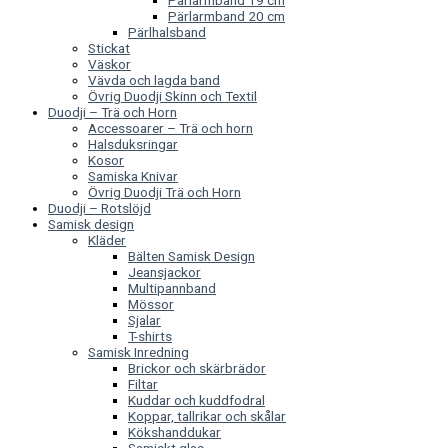
Pärlarmband 19 cm
Pärlarmband 20 cm
Pärlhalsband
Stickat
Väskor
Vävda och lagda band
Övrig Duodji Skinn och Textil
Duodji – Trä och Horn
Accessoarer – Trä och horn
Halsduksringar
Kosor
Samiska Knivar
Övrig Duodji Trä och Horn
Duodji – Rotslöjd
Samisk design
Kläder
Bälten Samisk Design
Jeansjackor
Multipannband
Mössor
Sjalar
T-shirts
Samisk Inredning
Brickor och skärbrädor
Filtar
Kuddar och kuddfodral
Koppar, tallrikar och skålar
Kökshanddukar