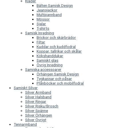
Kläder
Bälten Samisk Design
Jeansjackor
Multipannband
Mössor
Sjalar
T-shirts
Samisk Inredning
Brickor och skärbrädor
Filtar
Kuddar och kuddfodral
Koppar, tallrikar och skålar
Kökshanddukar
Samiskt glas
Övrig Inredning
Samiska accessoarer
Örhängen Samisk Design
Tygkassar och påsar
Plånböcker och mobilfodral
Samiskt Silver
Silver Armband
Silver Halsband
Silver Ringar
Silver Risku/Brosch
Silver Spänne
Silver Örhängen
Silver Övrigt
Tennarmband