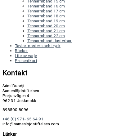
Tennarmband 15 cm
Tennarmband 16 cm
Tennarmband 17 cm
Tennarmband 18 cm
Tennarmband 19 cm
Tennarmband 20 cm
Tennarmband 21 cm
Tennarmband 22 cm
Tennarmband Justerbar
Tavlor, posters och tryck
Böcker
Lite av varje
Presentkort
Kontakt
Sámi Duodji
Sameslöjdstiftelsen
Porjusvägen 4
962 31 Jokkmokk
898500-8096
+46 (0) 971- 65 64 91
info@sameslojdstiftelsen.com
Länkar