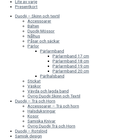
Lite av varje
Presentkort
Duodji – Skinn och textil
Accessoarer
Bälten
Duodji Mössor
Nålhus
Påsar och säckar
Pärlor
Pärlarmband
Pärlarmband 17 cm
Pärlarmband 18 cm
Pärlarmband 19 cm
Pärlarmband 20 cm
Pärlhalsband
Stickat
Väskor
Vävda och lagda band
Övrig Duodji Skinn och Textil
Duodji – Trä och Horn
Accessoarer – Trä och horn
Halsduksringar
Kosor
Samiska Knivar
Övrig Duodji Trä och Horn
Duodji – Rotslöjd
Samisk design