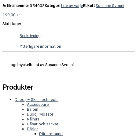
Artikelnummer
354005
Kategori
Lite av varje
Etikett
Susanne Svonni
199,00
kr
Slut i lager
Beskrivning
Ytterligare information
Lagd nyckelband av Susanne Svonni.
Produkter
Duodji – Skinn och textil
Accessoarer
Bälten
Duodji Mössor
Nålhus
Påsar och säckar
Pärlor
Pärlarmband