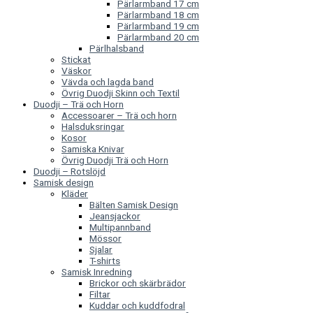
Pärlarmband 17 cm
Pärlarmband 18 cm
Pärlarmband 19 cm
Pärlarmband 20 cm
Pärlhalsband
Stickat
Väskor
Vävda och lagda band
Övrig Duodji Skinn och Textil
Duodji – Trä och Horn
Accessoarer – Trä och horn
Halsduksringar
Kosor
Samiska Knivar
Övrig Duodji Trä och Horn
Duodji – Rotslöjd
Samisk design
Kläder
Bälten Samisk Design
Jeansjackor
Multipannband
Mössor
Sjalar
T-shirts
Samisk Inredning
Brickor och skärbrädor
Filtar
Kuddar och kuddfodral