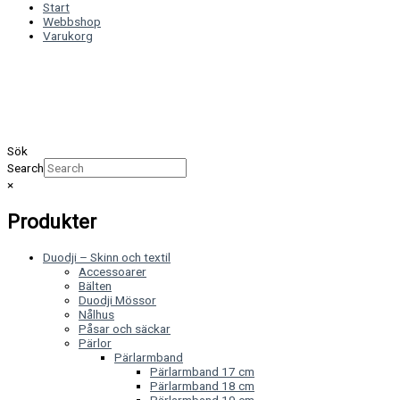
Start
Webbshop
Varukorg
Sök
Search
×
Produkter
Duodji – Skinn och textil
Accessoarer
Bälten
Duodji Mössor
Nålhus
Påsar och säckar
Pärlor
Pärlarmband
Pärlarmband 17 cm
Pärlarmband 18 cm