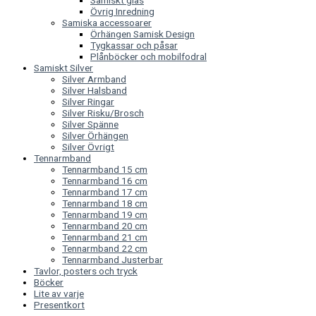
Samiskt glas
Övrig Inredning
Samiska accessoarer
Örhängen Samisk Design
Tygkassar och påsar
Plånböcker och mobilfodral
Samiskt Silver
Silver Armband
Silver Halsband
Silver Ringar
Silver Risku/Brosch
Silver Spänne
Silver Örhängen
Silver Övrigt
Tennarmband
Tennarmband 15 cm
Tennarmband 16 cm
Tennarmband 17 cm
Tennarmband 18 cm
Tennarmband 19 cm
Tennarmband 20 cm
Tennarmband 21 cm
Tennarmband 22 cm
Tennarmband Justerbar
Tavlor, posters och tryck
Böcker
Lite av varje
Presentkort