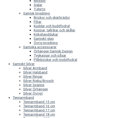
Mössor
Sjalar
T-shirts
Samisk Inredning
Brickor och skärbrädor
Filtar
Kuddar och kuddfodral
Koppar, tallrikar och skålar
Kökshanddukar
Samiskt glas
Övrig Inredning
Samiska accessoarer
Örhängen Samisk Design
Tygkassar och påsar
Plånböcker och mobilfodral
Samiskt Silver
Silver Armband
Silver Halsband
Silver Ringar
Silver Risku/Brosch
Silver Spänne
Silver Örhängen
Silver Övrigt
Tennarmband
Tennarmband 15 cm
Tennarmband 16 cm
Tennarmband 17 cm
Tennarmband 18 cm