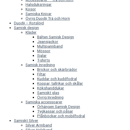
Halsduksringar
Kosor
Samiska Knivar
Övrig Duodji Trä och Horn
Duodji – Rotslöjd
Samisk design
Kläder
Bälten Samisk Design
Jeansjackor
Multipannband
Mössor
Sjalar
T-shirts
Samisk Inredning
Brickor och skärbrädor
Filtar
Kuddar och kuddfodral
Koppar, tallrikar och skålar
Kökshanddukar
Samiskt glas
Övrig Inredning
Samiska accessoarer
Örhängen Samisk Design
Tygkassar och påsar
Plånböcker och mobilfodral
Samiskt Silver
Silver Armband
Silver Halsband