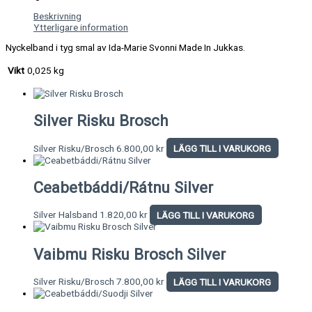
Beskrivning
Ytterligare information
Nyckelband i tyg smal av Ida-Marie Svonni Made In Jukkas.
Vikt
0,025 kg
Silver Risku Brosch
Silver Risku/Brosch
6.800,00
kr
LÄGG TILL I VARUKORG
Ceabetbáddi/Rátnu Silver
Silver Halsband
1.820,00
kr
LÄGG TILL I VARUKORG
Vaibmu Risku Brosch Silver
Silver Risku/Brosch
7.800,00
kr
LÄGG TILL I VARUKORG