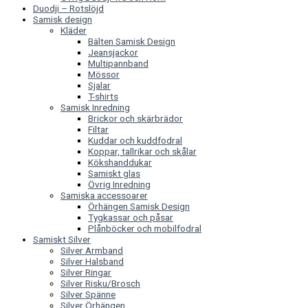
Duodji – Rotslöjd
Samisk design
Kläder
Bälten Samisk Design
Jeansjackor
Multipannband
Mössor
Sjalar
T-shirts
Samisk Inredning
Brickor och skärbrädor
Filtar
Kuddar och kuddfodral
Koppar, tallrikar och skålar
Kökshanddukar
Samiskt glas
Övrig Inredning
Samiska accessoarer
Örhängen Samisk Design
Tygkassar och påsar
Plånböcker och mobilfodral
Samiskt Silver
Silver Armband
Silver Halsband
Silver Ringar
Silver Risku/Brosch
Silver Spänne
Silver Örhängen