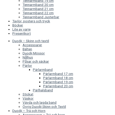
Tennarmband 19 cm
Tennarmband 20 cm
Tennarmband 21 cm
Tennarmband 22 cm
Tennarmband Justerbar
Tavlor, posters och tryck
Böcker
Lite av varje
Presentkort
Duodji – Skinn och textil
Accessoarer
Bälten
Duodji Mössor
Nålhus
Påsar och säckar
Pärlor
Pärlarmband
Pärlarmband 17 cm
Pärlarmband 18 cm
Pärlarmband 19 cm
Pärlarmband 20 cm
Pärlhalsband
Stickat
Väskor
Vävda och lagda band
Övrig Duodji Skinn och Textil
Duodji – Trä och Horn
Accessoarer – Trä och horn