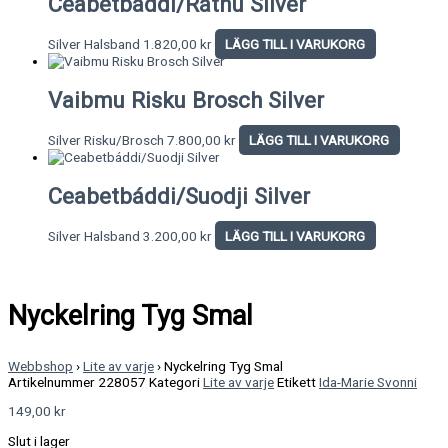
Ceabetbáddi/Rátnu Silver
Silver Halsband
1.820,00
kr
LÄGG TILL I VARUKORG
Vaibmu Risku Brosch Silver
Silver Risku/Brosch
7.800,00
kr
LÄGG TILL I VARUKORG
Ceabetbáddi/Suodji Silver
Silver Halsband
3.200,00
kr
LÄGG TILL I VARUKORG
Nyckelring Tyg Smal
Webbshop
›
Lite av varje
›
Nyckelring Tyg Smal
Artikelnummer
228057
Kategori
Lite av varje
Etikett
Ida-Marie Svonni
149,00
kr
Slut i lager