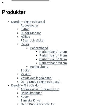
×
Produkter
Duodji – Skinn och textil
Accessoarer
Bälten
Duodji Mössor
Nålhus
Påsar och säckar
Pärlor
Pärlarmband
Pärlarmband 17 cm
Pärlarmband 18 cm
Pärlarmband 19 cm
Pärlarmband 20 cm
Pärlhalsband
Stickat
Väskor
Vävda och lagda band
Övrig Duodji Skinn och Textil
Duodji – Trä och Horn
Accessoarer – Trä och horn
Halsduksringar
Kosor
Samiska Knivar
Övrig Duodji Trä och Horn