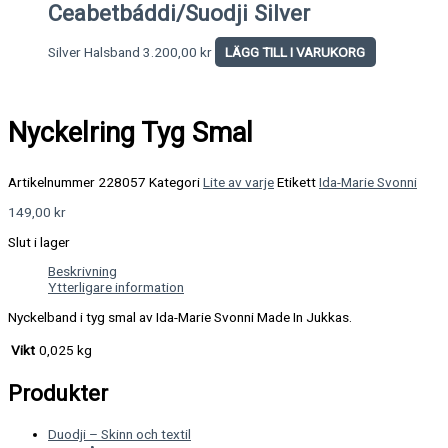
Ceabetbáddi/Suodji Silver
Silver Halsband
3.200,00
kr
LÄGG TILL I VARUKORG
Nyckelring Tyg Smal
Artikelnummer
228057
Kategori
Lite av varje
Etikett
Ida-Marie Svonni
149,00
kr
Slut i lager
Beskrivning
Ytterligare information
Nyckelband i tyg smal av Ida-Marie Svonni Made In Jukkas.
Vikt
0,025 kg
Produkter
Duodji – Skinn och textil