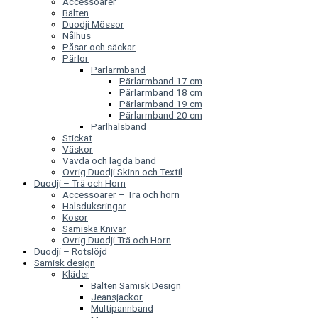
Accessoarer
Bälten
Duodji Mössor
Nålhus
Påsar och säckar
Pärlor
Pärlarmband
Pärlarmband 17 cm
Pärlarmband 18 cm
Pärlarmband 19 cm
Pärlarmband 20 cm
Pärlhalsband
Stickat
Väskor
Vävda och lagda band
Övrig Duodji Skinn och Textil
Duodji – Trä och Horn
Accessoarer – Trä och horn
Halsduksringar
Kosor
Samiska Knivar
Övrig Duodji Trä och Horn
Duodji – Rotslöjd
Samisk design
Kläder
Bälten Samisk Design
Jeansjackor
Multipannband