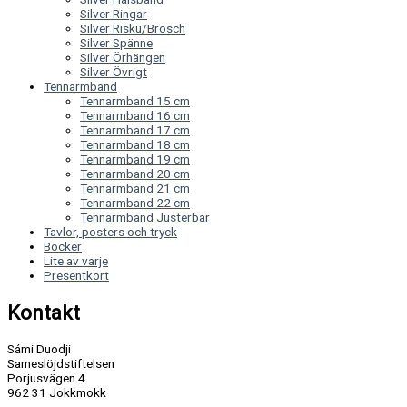
Silver Ringar
Silver Risku/Brosch
Silver Spänne
Silver Örhängen
Silver Övrigt
Tennarmband
Tennarmband 15 cm
Tennarmband 16 cm
Tennarmband 17 cm
Tennarmband 18 cm
Tennarmband 19 cm
Tennarmband 20 cm
Tennarmband 21 cm
Tennarmband 22 cm
Tennarmband Justerbar
Tavlor, posters och tryck
Böcker
Lite av varje
Presentkort
Kontakt
Sámi Duodji
Sameslöjdstiftelsen
Porjusvägen 4
962 31 Jokkmokk