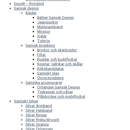
Duodji – Rotslöjd
Samisk design
Kläder
Bälten Samisk Design
Jeansjackor
Multipannband
Mössor
Sjalar
T-shirts
Samisk Inredning
Brickor och skärbrädor
Filtar
Kuddar och kuddfodral
Koppar, tallrikar och skålar
Kökshanddukar
Samiskt glas
Övrig Inredning
Samiska accessoarer
Örhängen Samisk Design
Tygkassar och påsar
Plånböcker och mobilfodral
Samiskt Silver
Silver Armband
Silver Halsband
Silver Ringar
Silver Risku/Brosch
Silver Spänne
Silver Örhängen