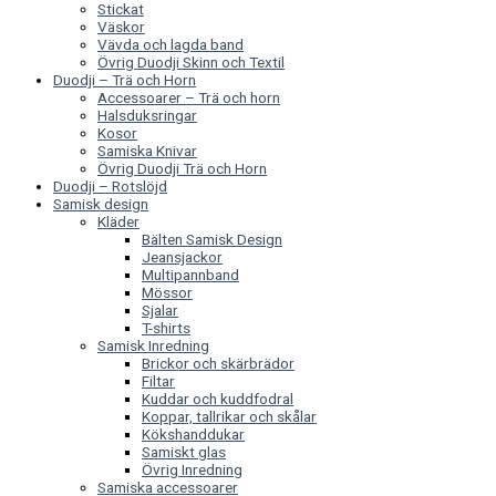
Stickat
Väskor
Vävda och lagda band
Övrig Duodji Skinn och Textil
Duodji – Trä och Horn
Accessoarer – Trä och horn
Halsduksringar
Kosor
Samiska Knivar
Övrig Duodji Trä och Horn
Duodji – Rotslöjd
Samisk design
Kläder
Bälten Samisk Design
Jeansjackor
Multipannband
Mössor
Sjalar
T-shirts
Samisk Inredning
Brickor och skärbrädor
Filtar
Kuddar och kuddfodral
Koppar, tallrikar och skålar
Kökshanddukar
Samiskt glas
Övrig Inredning
Samiska accessoarer