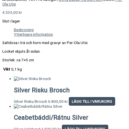
Ola Utsi
4.535,00
kr
Slut i lager
Beskrivning
Ytterligare information
Saltdosa i trä och horn med gravyr av Per-Ola Utsi.
Locket skjuts åt sidan.
Storlek: ca 7×5 cm
Vikt
0,1 kg
Silver Risku Brosch
Silver Risku/Brosch
6.800,00
kr
LÄGG TILL I VARUKORG
Ceabetbáddi/Rátnu Silver
Silver Halsband
1.820,00
kr
LÄGG TILL I VARUKORG