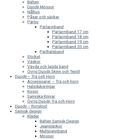
Bälten
Duodji Mössor
Nålhus
Påsar och säckar
Pärlor
Pärlarmband
Pärlarmband 17 cm
Pärlarmband 18 cm
Pärlarmband 19 cm
Pärlarmband 20 cm
Pärlhalsband
Stickat
Väskor
Vävda och lagda band
Övrig Duodji Skinn och Textil
Duodji – Trä och Horn
Accessoarer – Trä och horn
Halsduksringar
Kosor
Samiska Knivar
Övrig Duodji Trä och Horn
Duodji – Rotslöjd
Samisk design
Kläder
Bälten Samisk Design
Jeansjackor
Multipannband
Mössor