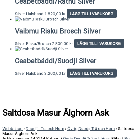
Ceabetbáddi/Rátnu Silver
Silver Halsband
1.820,00
kr
LÄGG TILL I VARUKORG
Vaibmu Risku Brosch Silver
Silver Risku/Brosch
7.800,00
kr
LÄGG TILL I VARUKORG
Ceabetbáddi/Suodji Silver
Silver Halsband
3.200,00
kr
LÄGG TILL I VARUKORG
Saltdosa Masur Älghorn Ask
Webbshop
›
Duodji - Trä och Horn
›
Övrig Duodji Trä och Horn
›
Saltdosa
Masur Älghorn Ask
Artikelnummer
149114
Kategori
Övrig Duodji Trä och Horn
Etikett
Per-