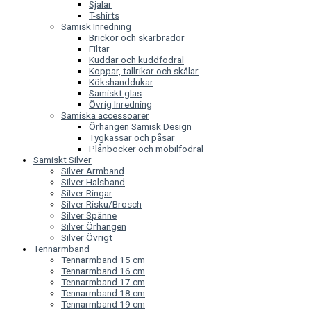
Sjalar
T-shirts
Samisk Inredning
Brickor och skärbrädor
Filtar
Kuddar och kuddfodral
Koppar, tallrikar och skålar
Kökshanddukar
Samiskt glas
Övrig Inredning
Samiska accessoarer
Örhängen Samisk Design
Tygkassar och påsar
Plånböcker och mobilfodral
Samiskt Silver
Silver Armband
Silver Halsband
Silver Ringar
Silver Risku/Brosch
Silver Spänne
Silver Örhängen
Silver Övrigt
Tennarmband
Tennarmband 15 cm
Tennarmband 16 cm
Tennarmband 17 cm
Tennarmband 18 cm
Tennarmband 19 cm