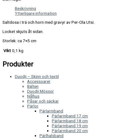
Beskrivning
Ytterligare information
Saltdosa i trä och horn med gravyr av Per-Ola Utsi.
Locket skjuts åt sidan.
Storlek: ca 7×5 cm
Vikt
0,1 kg
Produkter
Duodji – Skinn och textil
Accessoarer
Bälten
Duodji Mössor
Nålhus
Påsar och säckar
Pärlor
Pärlarmband
Pärlarmband 17 cm
Pärlarmband 18 cm
Pärlarmband 19 cm
Pärlarmband 20 cm
Pärlhalsband