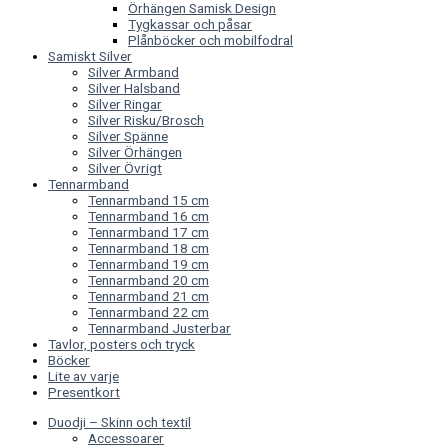
Örhängen Samisk Design
Tygkassar och påsar
Plånböcker och mobilfodral
Samiskt Silver
Silver Armband
Silver Halsband
Silver Ringar
Silver Risku/Brosch
Silver Spänne
Silver Örhängen
Silver Övrigt
Tennarmband
Tennarmband 15 cm
Tennarmband 16 cm
Tennarmband 17 cm
Tennarmband 18 cm
Tennarmband 19 cm
Tennarmband 20 cm
Tennarmband 21 cm
Tennarmband 22 cm
Tennarmband Justerbar
Tavlor, posters och tryck
Böcker
Lite av varje
Presentkort
Duodji – Skinn och textil
Accessoarer