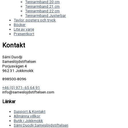
Tennarmband 20 cm
Tennarmband 21 cm
Tennarmband 22 cm
Tennarmband Justerbar
Tavlor, posters och tryck
Böcker
Lite av varje
Presentkort
Kontakt
Sámi Duodji
Sameslöjdstiftelsen
Porjusvägen 4
962 31 Jokkmokk
898500-8096
+46 (0) 971- 65 64 91
info@sameslojdstiftelsen.com
Länkar
Support & Kontakt
Allmänna villkor
Butik i Jokkmokk
Sámi Duodji Sameslöjdstiftelsen