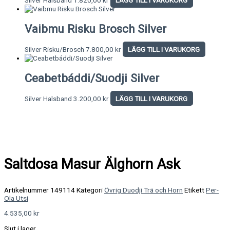
Vaibmu Risku Brosch Silver
Silver Risku/Brosch
7.800,00
kr
LÄGG TILL I VARUKORG
Ceabetbáddi/Suodji Silver
Silver Halsband
3.200,00
kr
LÄGG TILL I VARUKORG
Saltdosa Masur Älghorn Ask
Artikelnummer
149114
Kategori
Övrig Duodji Trä och Horn
Etikett
Per-
Ola Utsi
4.535,00
kr
Slut i lager