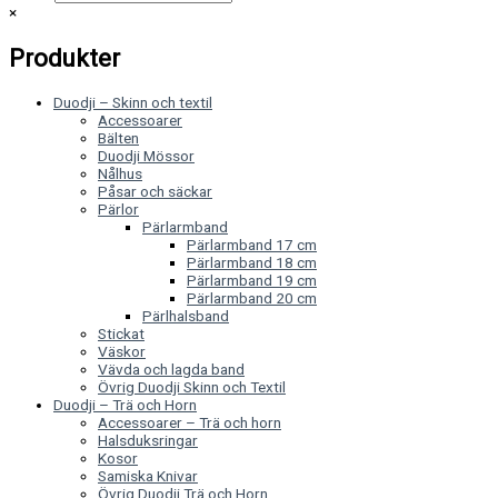
×
Produkter
Duodji – Skinn och textil
Accessoarer
Bälten
Duodji Mössor
Nålhus
Påsar och säckar
Pärlor
Pärlarmband
Pärlarmband 17 cm
Pärlarmband 18 cm
Pärlarmband 19 cm
Pärlarmband 20 cm
Pärlhalsband
Stickat
Väskor
Vävda och lagda band
Övrig Duodji Skinn och Textil
Duodji – Trä och Horn
Accessoarer – Trä och horn
Halsduksringar
Kosor
Samiska Knivar
Övrig Duodji Trä och Horn