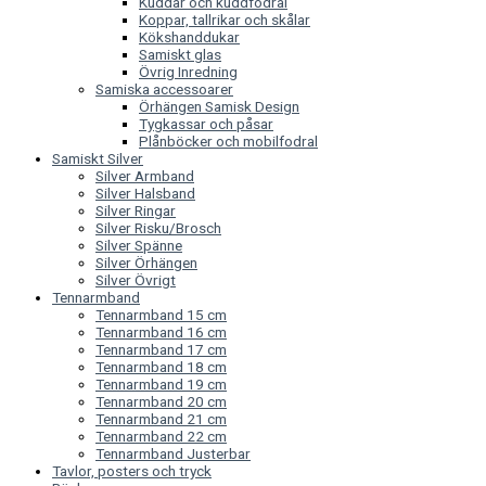
Kuddar och kuddfodral
Koppar, tallrikar och skålar
Kökshanddukar
Samiskt glas
Övrig Inredning
Samiska accessoarer
Örhängen Samisk Design
Tygkassar och påsar
Plånböcker och mobilfodral
Samiskt Silver
Silver Armband
Silver Halsband
Silver Ringar
Silver Risku/Brosch
Silver Spänne
Silver Örhängen
Silver Övrigt
Tennarmband
Tennarmband 15 cm
Tennarmband 16 cm
Tennarmband 17 cm
Tennarmband 18 cm
Tennarmband 19 cm
Tennarmband 20 cm
Tennarmband 21 cm
Tennarmband 22 cm
Tennarmband Justerbar
Tavlor, posters och tryck