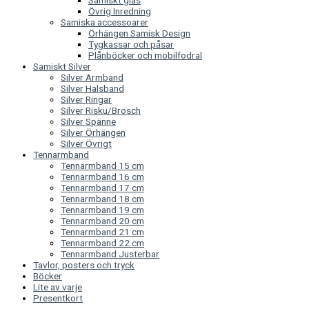
Samiskt glas
Övrig Inredning
Samiska accessoarer
Örhängen Samisk Design
Tygkassar och påsar
Plånböcker och mobilfodral
Samiskt Silver
Silver Armband
Silver Halsband
Silver Ringar
Silver Risku/Brosch
Silver Spänne
Silver Örhängen
Silver Övrigt
Tennarmband
Tennarmband 15 cm
Tennarmband 16 cm
Tennarmband 17 cm
Tennarmband 18 cm
Tennarmband 19 cm
Tennarmband 20 cm
Tennarmband 21 cm
Tennarmband 22 cm
Tennarmband Justerbar
Tavlor, posters och tryck
Böcker
Lite av varje
Presentkort