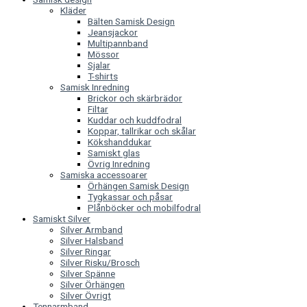
Kläder
Bälten Samisk Design
Jeansjackor
Multipannband
Mössor
Sjalar
T-shirts
Samisk Inredning
Brickor och skärbrädor
Filtar
Kuddar och kuddfodral
Koppar, tallrikar och skålar
Kökshanddukar
Samiskt glas
Övrig Inredning
Samiska accessoarer
Örhängen Samisk Design
Tygkassar och påsar
Plånböcker och mobilfodral
Samiskt Silver
Silver Armband
Silver Halsband
Silver Ringar
Silver Risku/Brosch
Silver Spänne
Silver Örhängen
Silver Övrigt
Tennarmband