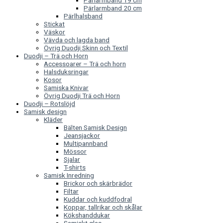
Pärlarmband 19 cm
Pärlarmband 20 cm
Pärlhalsband
Stickat
Väskor
Vävda och lagda band
Övrig Duodji Skinn och Textil
Duodji – Trä och Horn
Accessoarer – Trä och horn
Halsduksringar
Kosor
Samiska Knivar
Övrig Duodji Trä och Horn
Duodji – Rotslöjd
Samisk design
Kläder
Bälten Samisk Design
Jeansjackor
Multipannband
Mössor
Sjalar
T-shirts
Samisk Inredning
Brickor och skärbrädor
Filtar
Kuddar och kuddfodral
Koppar, tallrikar och skålar
Kökshanddukar