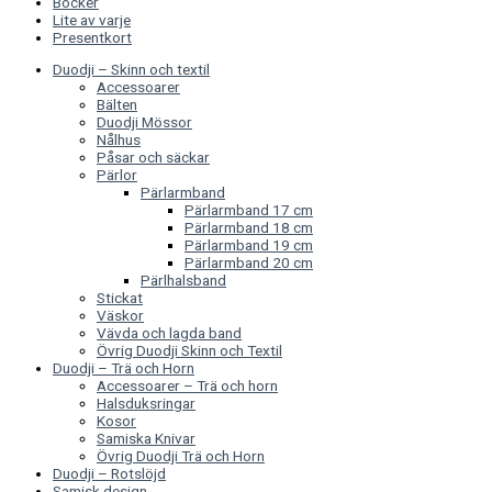
Böcker
Lite av varje
Presentkort
Duodji – Skinn och textil
Accessoarer
Bälten
Duodji Mössor
Nålhus
Påsar och säckar
Pärlor
Pärlarmband
Pärlarmband 17 cm
Pärlarmband 18 cm
Pärlarmband 19 cm
Pärlarmband 20 cm
Pärlhalsband
Stickat
Väskor
Vävda och lagda band
Övrig Duodji Skinn och Textil
Duodji – Trä och Horn
Accessoarer – Trä och horn
Halsduksringar
Kosor
Samiska Knivar
Övrig Duodji Trä och Horn
Duodji – Rotslöjd
Samisk design