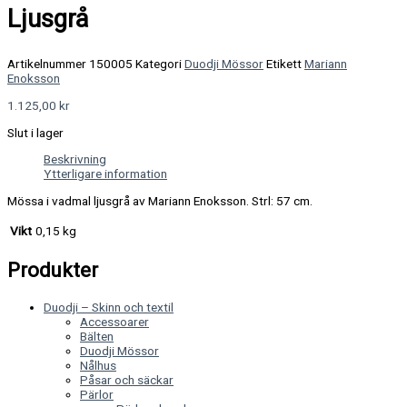
Ljusgrå
Artikelnummer
150005
Kategori
Duodji Mössor
Etikett
Mariann
Enoksson
1.125,00
kr
Slut i lager
Beskrivning
Ytterligare information
Mössa i vadmal ljusgrå av Mariann Enoksson. Strl: 57 cm.
Vikt
0,15 kg
Produkter
Duodji – Skinn och textil
Accessoarer
Bälten
Duodji Mössor
Nålhus
Påsar och säckar
Pärlor