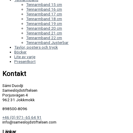
Tennarmband 15 cm
Tennarmband 16 cm
Tennarmband 17 cm
Tennarmband 18 cm
Tennarmband 19 cm
Tennarmband 20 cm
Tennarmband 21 cm
Tennarmband 22 cm
Tennarmband Justerbar
Tavlor, posters och tryck
Böcker
Lite av varje
Presentkort
Kontakt
Sámi Duodji
Sameslöjdstiftelsen
Porjusvägen 4
962 31 Jokkmokk
898500-8096
+46 (0) 971- 65 64 91
info@sameslojdstiftelsen.com
Länkar