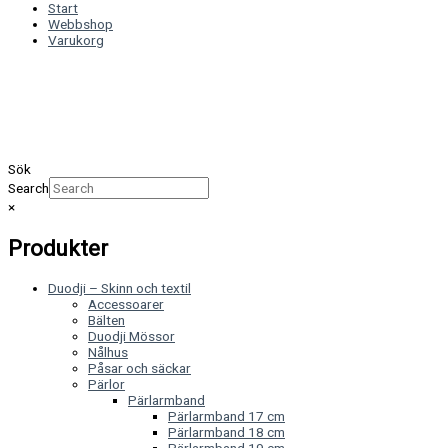
Start
Webbshop
Varukorg
Sök
Search
×
Produkter
Duodji – Skinn och textil
Accessoarer
Bälten
Duodji Mössor
Nålhus
Påsar och säckar
Pärlor
Pärlarmband
Pärlarmband 17 cm
Pärlarmband 18 cm