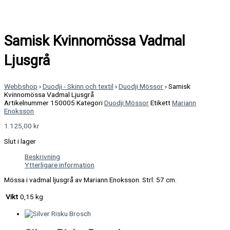
Samisk Kvinnomössa Vadmal
Ljusgrå
Webbshop
›
Duodji - Skinn och textil
›
Duodji Mössor
›
Samisk
Kvinnomössa Vadmal Ljusgrå
Artikelnummer
150005
Kategori
Duodji Mössor
Etikett
Mariann
Enoksson
1.125,00
kr
Slut i lager
Beskrivning
Ytterligare information
Mössa i vadmal ljusgrå av Mariann Enoksson. Strl: 57 cm.
Vikt
0,15 kg