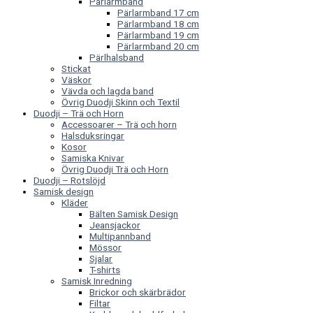
Pärlarmband
Pärlarmband 17 cm
Pärlarmband 18 cm
Pärlarmband 19 cm
Pärlarmband 20 cm
Pärlhalsband
Stickat
Väskor
Vävda och lagda band
Övrig Duodji Skinn och Textil
Duodji – Trä och Horn
Accessoarer – Trä och horn
Halsduksringar
Kosor
Samiska Knivar
Övrig Duodji Trä och Horn
Duodji – Rotslöjd
Samisk design
Kläder
Bälten Samisk Design
Jeansjackor
Multipannband
Mössor
Sjalar
T-shirts
Samisk Inredning
Brickor och skärbrädor
Filtar