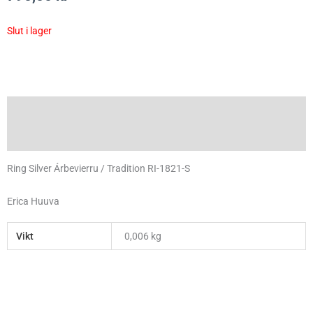
Slut i lager
Beskrivning
Ytterligare information
Ring Silver Árbevierru / Tradition RI-1821-S
Erica Huuva
Vikt
0,006 kg