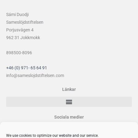
Sámi Duodji
Sameslöjdstiftelsen
Porjusvägen 4
962 31 Jokkmokk
898500-8096
+46 (0) 971- 65 64 91
info@sameslojdstiftelsen.com
Länkar
Sociala medier
F
I
Y
P
a
n
o
i
We use cookies to optimize our website and our service.