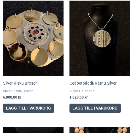
Silver Risku Brosch
Ceabetbáddi/Rátnu Silver
Silver Risku/Brosch
Silver Halsband
6.800,00
kr
1.820,00
kr
LÄGG TILL I VARUKORG
LÄGG TILL I VARUKORG