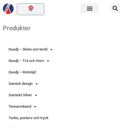
Hoppa
0
Varukorg
till
innehåll
Produkter
Duodji – Skinn och textil
Duodji – Trä och Horn
Duodji – Rotslöjd
Samisk design
Samiskt Silver
Tennarmband
Tavlor, posters och tryck