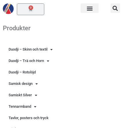
Hoppa
0
Varukorg
till
innehåll
Produkter
Duodji – Skinn och textil
Duodji – Trä och Horn
Duodji – Rotslöjd
Samisk design
Samiskt Silver
Tennarmband
Tavlor, posters och tryck