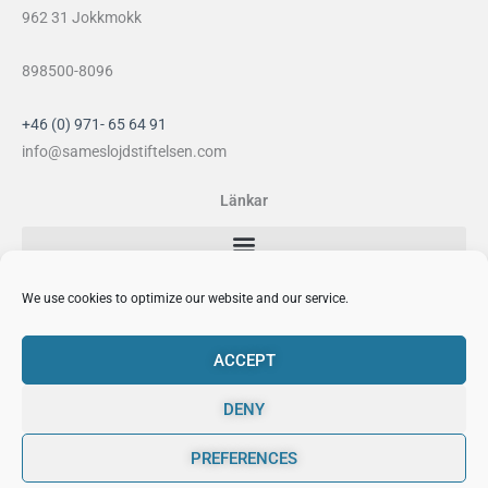
962 31 Jokkmokk
898500-8096
+46 (0) 971- 65 64 91
info@sameslojdstiftelsen.com
Länkar
Sociala medier
We use cookies to optimize our website and our service.
F
I
Y
P
a
n
o
i
ACCEPT
c
s
u
n
e
t
t
t
DENY
b
a
u
e
o
g
b
r
PREFERENCES
o
r
e
e
0
Sámi Duodji Sameslöjdstiftelsen © 2026
k
a
s