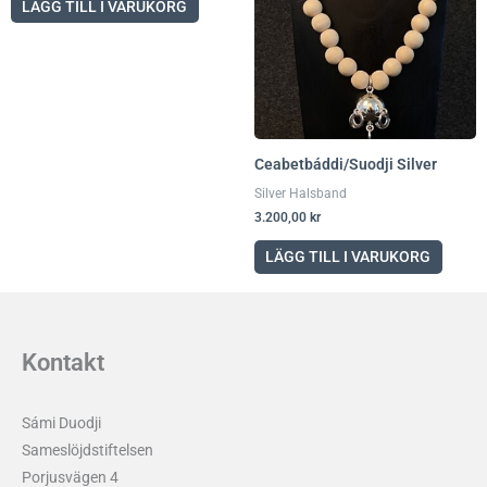
LÄGG TILL I VARUKORG
Ceabetbáddi/Suodji Silver
Silver Halsband
3.200,00
kr
LÄGG TILL I VARUKORG
Kontakt
Sámi Duodji
Sameslöjdstiftelsen
Porjusvägen 4