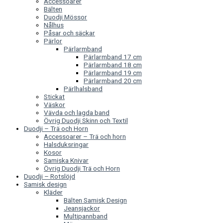
Accessoarer
Bälten
Duodji Mössor
Nålhus
Påsar och säckar
Pärlor
Pärlarmband
Pärlarmband 17 cm
Pärlarmband 18 cm
Pärlarmband 19 cm
Pärlarmband 20 cm
Pärlhalsband
Stickat
Väskor
Vävda och lagda band
Övrig Duodji Skinn och Textil
Duodji – Trä och Horn
Accessoarer – Trä och horn
Halsduksringar
Kosor
Samiska Knivar
Övrig Duodji Trä och Horn
Duodji – Rotslöjd
Samisk design
Kläder
Bälten Samisk Design
Jeansjackor
Multipannband