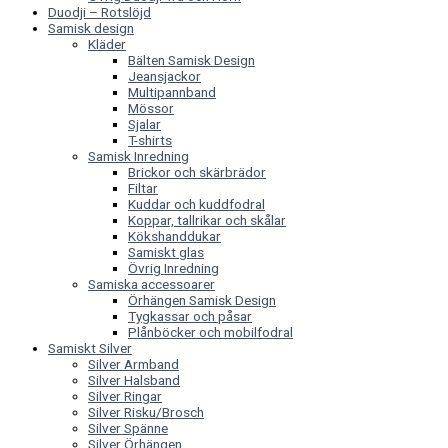
Duodji – Rotslöjd
Samisk design
Kläder
Bälten Samisk Design
Jeansjackor
Multipannband
Mössor
Sjalar
T-shirts
Samisk Inredning
Brickor och skärbrädor
Filtar
Kuddar och kuddfodral
Koppar, tallrikar och skålar
Kökshanddukar
Samiskt glas
Övrig Inredning
Samiska accessoarer
Örhängen Samisk Design
Tygkassar och påsar
Plånböcker och mobilfodral
Samiskt Silver
Silver Armband
Silver Halsband
Silver Ringar
Silver Risku/Brosch
Silver Spänne
Silver Örhängen