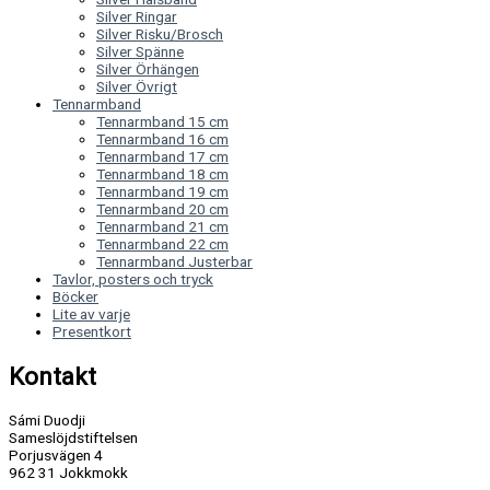
Silver Ringar
Silver Risku/Brosch
Silver Spänne
Silver Örhängen
Silver Övrigt
Tennarmband
Tennarmband 15 cm
Tennarmband 16 cm
Tennarmband 17 cm
Tennarmband 18 cm
Tennarmband 19 cm
Tennarmband 20 cm
Tennarmband 21 cm
Tennarmband 22 cm
Tennarmband Justerbar
Tavlor, posters och tryck
Böcker
Lite av varje
Presentkort
Kontakt
Sámi Duodji
Sameslöjdstiftelsen
Porjusvägen 4
962 31 Jokkmokk