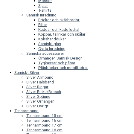
Mössor
Sjalar
T-shirts
Samisk Inredning
Brickor och skärbrädor
Filtar
Kuddar och kuddfodral
Koppar, tallrikar och skålar
Kökshanddukar
Samiskt glas
Övrig Inredning
Samiska accessoarer
Örhängen Samisk Design
Tygkassar och påsar
Plånböcker och mobilfodral
Samiskt Silver
Silver Armband
Silver Halsband
Silver Ringar
Silver Risku/Brosch
Silver Spänne
Silver Örhängen
Silver Övrigt
Tennarmband
Tennarmband 15 cm
Tennarmband 16 cm
Tennarmband 17 cm
Tennarmband 18 cm