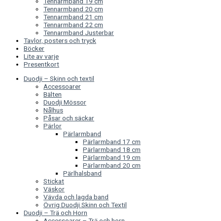
Tennarmband 19 cm
Tennarmband 20 cm
Tennarmband 21 cm
Tennarmband 22 cm
Tennarmband Justerbar
Tavlor, posters och tryck
Böcker
Lite av varje
Presentkort
Duodji – Skinn och textil
Accessoarer
Bälten
Duodji Mössor
Nålhus
Påsar och säckar
Pärlor
Pärlarmband
Pärlarmband 17 cm
Pärlarmband 18 cm
Pärlarmband 19 cm
Pärlarmband 20 cm
Pärlhalsband
Stickat
Väskor
Vävda och lagda band
Övrig Duodji Skinn och Textil
Duodji – Trä och Horn
Accessoarer – Trä och horn