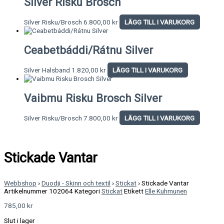
Silver Risku Brosch
Silver Risku/Brosch
6.800,00
kr
LÄGG TILL I VARUKORG
Ceabetbáddi/Rátnu Silver
Silver Halsband
1.820,00
kr
LÄGG TILL I VARUKORG
Vaibmu Risku Brosch Silver
Silver Risku/Brosch
7.800,00
kr
LÄGG TILL I VARUKORG
Stickade Vantar
Webbshop
›
Duodji - Skinn och textil
›
Stickat
›
Stickade Vantar
Artikelnummer
102064
Kategori
Stickat
Etikett
Elle Kuhmunen
785,00
kr
Slut i lager