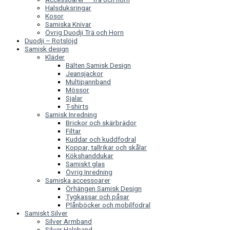
Halsduksringar
Kosor
Samiska Knivar
Övrig Duodji Trä och Horn
Duodji – Rotslöjd
Samisk design
Kläder
Bälten Samisk Design
Jeansjackor
Multipannband
Mössor
Sjalar
T-shirts
Samisk Inredning
Brickor och skärbrädor
Filtar
Kuddar och kuddfodral
Koppar, tallrikar och skålar
Kökshanddukar
Samiskt glas
Övrig Inredning
Samiska accessoarer
Örhängen Samisk Design
Tygkassar och påsar
Plånböcker och mobilfodral
Samiskt Silver
Silver Armband
Silver Halsband