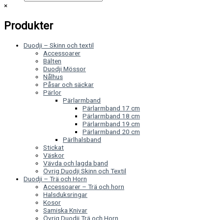
×
Produkter
Duodji – Skinn och textil
Accessoarer
Bälten
Duodji Mössor
Nålhus
Påsar och säckar
Pärlor
Pärlarmband
Pärlarmband 17 cm
Pärlarmband 18 cm
Pärlarmband 19 cm
Pärlarmband 20 cm
Pärlhalsband
Stickat
Väskor
Vävda och lagda band
Övrig Duodji Skinn och Textil
Duodji – Trä och Horn
Accessoarer – Trä och horn
Halsduksringar
Kosor
Samiska Knivar
Övrig Duodji Trä och Horn