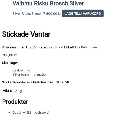
Vaibmu Risku Brosch Silver
Silver Risku/Brosch
7.800,00
kr
LÄGG TILL I VARUKORG
Stickade Vantar
Artikelnummer
102064
Kategori
Stickat
Etikett
Elle Kuhmunen
785,00
kr
Slut i lager
Beskrivning
Ytterligare information
Stickade vantar av Elle Kuhmunen. Stl ca 7-8.
Vikt
0,12 kg
Produkter
Duodji – Skinn och textil