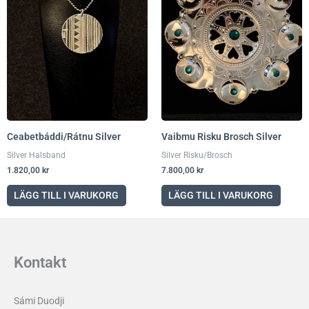
Ceabetbáddi/Rátnu Silver
Vaibmu Risku Brosch Silver
Silver Halsband
Silver Risku/Brosch
1.820,00
kr
7.800,00
kr
LÄGG TILL I VARUKORG
LÄGG TILL I VARUKORG
Kontakt
Sámi Duodji