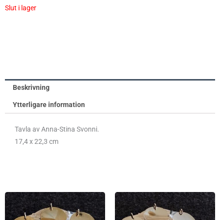
Slut i lager
Beskrivning
Ytterligare information
Tavla av Anna-Stina Svonni.
17,4 x 22,3 cm