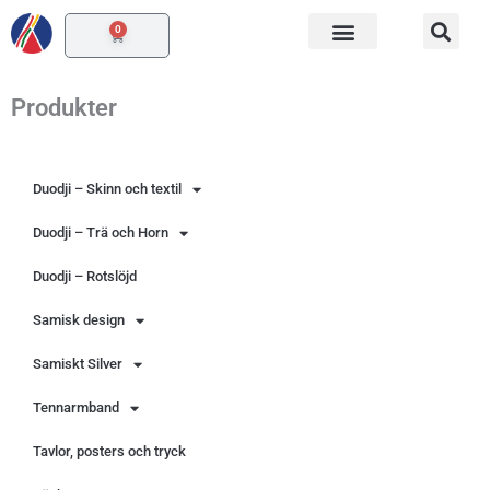
Hoppa
0
Varukorg
till
innehåll
Produkter
Duodji – Skinn och textil
Duodji – Trä och Horn
Duodji – Rotslöjd
Samisk design
Samiskt Silver
Tennarmband
Tavlor, posters och tryck