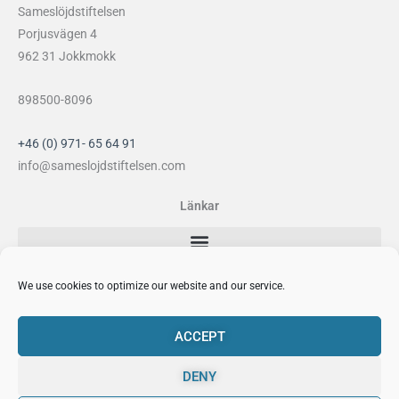
Sameslöjdstiftelsen
Porjusvägen 4
962 31 Jokkmokk
898500-8096
+46 (0) 971- 65 64 91
info@sameslojdstiftelsen.com
Länkar
Sociala medier
We use cookies to optimize our website and our service.
F
I
Y
P
a
n
o
i
ACCEPT
c
s
u
n
e
t
t
t
DENY
b
a
u
e