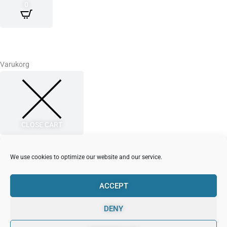
0
Varukorg
CLOSE CART
Din varukorg är tom.
Det verkar som om du inte har lagt till någonting i din varukorg än.
We use cookies to optimize our website and our service.
Har du en rabattkod?
ACCEPT
ANVÄND RABATTKOD
DENY
Delsumma
0,00
kr
Shipping