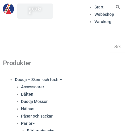
Hoppa
(opens
Varukorg
Sök
Start
0,00
kr
till
in
0
Webbshop
innehåll
a
Varukorg
new
tab)
Produkter
Duodji – Skinn och textil
Accessoarer
Bälten
Duodji Mössor
Nålhus
Påsar och säckar
Pärlor
Pärlarmband