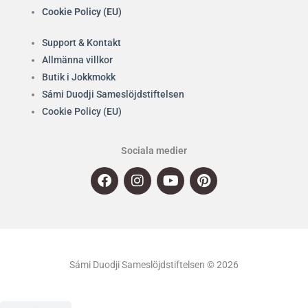
Cookie Policy (EU)
Support & Kontakt
Allmänna villkor
Butik i Jokkmokk
Sámi Duodji Sameslöjdstiftelsen
Cookie Policy (EU)
Sociala medier
F
I
Y
P
a
n
o
i
c
s
u
n
e
t
t
t
b
a
u
e
o
g
b
r
o
r
e
e
Sámi Duodji Sameslöjdstiftelsen © 2026
k
a
s
m
t