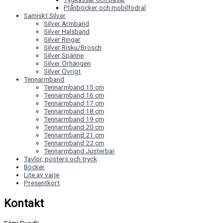
Plånböcker och mobilfodral
Samiskt Silver
Silver Armband
Silver Halsband
Silver Ringar
Silver Risku/Brosch
Silver Spänne
Silver Örhängen
Silver Övrigt
Tennarmband
Tennarmband 15 cm
Tennarmband 16 cm
Tennarmband 17 cm
Tennarmband 18 cm
Tennarmband 19 cm
Tennarmband 20 cm
Tennarmband 21 cm
Tennarmband 22 cm
Tennarmband Justerbar
Tavlor, posters och tryck
Böcker
Lite av varje
Presentkort
Kontakt