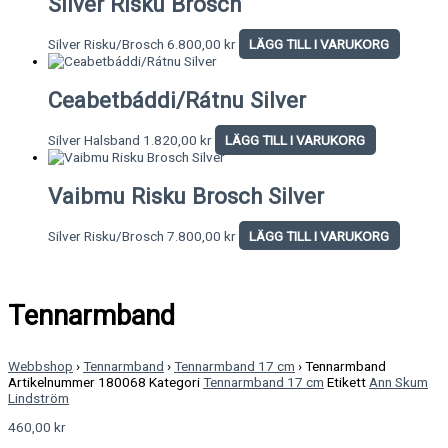
Silver Risku Brosch
Silver Risku/Brosch
6.800,00
kr
LÄGG TILL I VARUKORG
Ceabetbáddi/Rátnu Silver
Silver Halsband
1.820,00
kr
LÄGG TILL I VARUKORG
Vaibmu Risku Brosch Silver
Silver Risku/Brosch
7.800,00
kr
LÄGG TILL I VARUKORG
Tennarmband
Webbshop
›
Tennarmband
›
Tennarmband 17 cm
›
Tennarmband
Artikelnummer
180068
Kategori
Tennarmband 17 cm
Etikett
Ann Skum
Lindström
460,00
kr