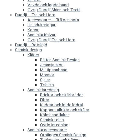
Vävda och lagda band
Övrig Duodji Skinn och Textil
Duodji – Trä och Horn
Accessoarer – Trä och horn
Halsduksringar
Kosor
Samiska Knivar
Övrig Duodji Trä och Horn
Duodji – Rotslöjd
Samisk design
Kläder
Bälten Samisk Design
Jeansjackor
Multipannband
Mössor
Sjalar
T-shirts
Samisk Inredning
Brickor och skärbrädor
Filtar
Kuddar och kuddfodral
Koppar, tallrikar och skålar
Kökshanddukar
Samiskt glas
Övrig Inredning
Samiska accessoarer
Örhängen Samisk Design
Tygkassar och påsar