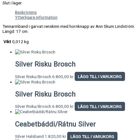
Slut i lager
Beskrivning
Ytterligare information
Tennarmband i garvat renskinn med hornknapp av Ann Skum Lindström.
Längd: 17 cm.
Vikt
0,012 kg
Silver Risku Brosch
Silver Risku/Brosch
6.800,00
kr
LÄGG TILL I VARUKORG
Silver Risku Brosch
Silver Risku/Brosch
6.800,00
kr
LÄGG TILL I VARUKORG
Ceabetbáddi/Rátnu Silver
Silver Halsband
1.820,00
kr
LÄGG TILL I VARUKORG