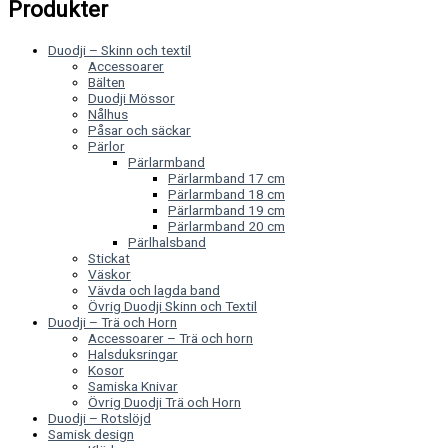
Produkter
Duodji – Skinn och textil
Accessoarer
Bälten
Duodji Mössor
Nålhus
Påsar och säckar
Pärlor
Pärlarmband
Pärlarmband 17 cm
Pärlarmband 18 cm
Pärlarmband 19 cm
Pärlarmband 20 cm
Pärlhalsband
Stickat
Väskor
Vävda och lagda band
Övrig Duodji Skinn och Textil
Duodji – Trä och Horn
Accessoarer – Trä och horn
Halsduksringar
Kosor
Samiska Knivar
Övrig Duodji Trä och Horn
Duodji – Rotslöjd
Samisk design