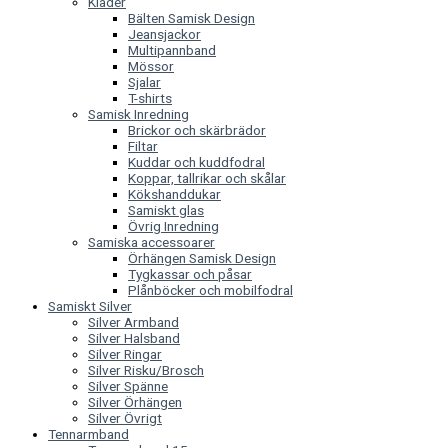
Kläder
Bälten Samisk Design
Jeansjackor
Multipannband
Mössor
Sjalar
T-shirts
Samisk Inredning
Brickor och skärbrädor
Filtar
Kuddar och kuddfodral
Koppar, tallrikar och skålar
Kökshanddukar
Samiskt glas
Övrig Inredning
Samiska accessoarer
Örhängen Samisk Design
Tygkassar och påsar
Plånböcker och mobilfodral
Samiskt Silver
Silver Armband
Silver Halsband
Silver Ringar
Silver Risku/Brosch
Silver Spänne
Silver Örhängen
Silver Övrigt
Tennarmband