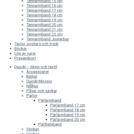
Tennarmband 15 cm
Tennarmband 16 cm
Tennarmband 17 cm
Tennarmband 18 cm
Tennarmband 19 cm
Tennarmband 20 cm
Tennarmband 21 cm
Tennarmband 22 cm
Tennarmband Justerbar
Tavlor, posters och tryck
Böcker
Lite av varje
Presentkort
Duodji – Skinn och textil
Accessoarer
Bälten
Duodji Mössor
Nålhus
Påsar och säckar
Pärlor
Pärlarmband
Pärlarmband 17 cm
Pärlarmband 18 cm
Pärlarmband 19 cm
Pärlarmband 20 cm
Pärlhalsband
Stickat
Väskor