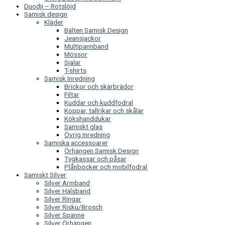
Duodji – Rotslöjd
Samisk design
Kläder
Bälten Samisk Design
Jeansjackor
Multipannband
Mössor
Sjalar
T-shirts
Samisk Inredning
Brickor och skärbrädor
Filtar
Kuddar och kuddfodral
Koppar, tallrikar och skålar
Kökshanddukar
Samiskt glas
Övrig Inredning
Samiska accessoarer
Örhängen Samisk Design
Tygkassar och påsar
Plånböcker och mobilfodral
Samiskt Silver
Silver Armband
Silver Halsband
Silver Ringar
Silver Risku/Brosch
Silver Spänne
Silver Örhängen