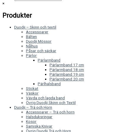
×
Produkter
Duodji – Skinn och textil
Accessoarer
Bälten
Duodji Mössor
Nålhus
Påsar och säckar
Pärlor
Pärlarmband
Pärlarmband 17 cm
Pärlarmband 18 cm
Pärlarmband 19 cm
Pärlarmband 20 cm
Pärlhalsband
Stickat
Väskor
Vävda och lagda band
Övrig Duodji Skinn och Textil
Duodji – Trä och Horn
Accessoarer – Trä och horn
Halsduksringar
Kosor
Samiska Knivar
Övrig Duodji Trä och Horn