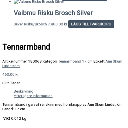
Vaibmu Risku Brosch Silver
Silver Risku/Brosch
7.800,00
kr
LÄGG TILL I VARUKORG
Tennarmband
Artikelnummer
180068
Kategori
Tennarmband 17 cm
Etikett
Ann Skum
Lindström
460,00
kr
Slut i lager
Beskrivning
Ytterligare information
Tennarmband i garvat renskinn med hornknapp av Ann Skum Lindström.
Längd: 17 cm.
Vikt
0,012 kg