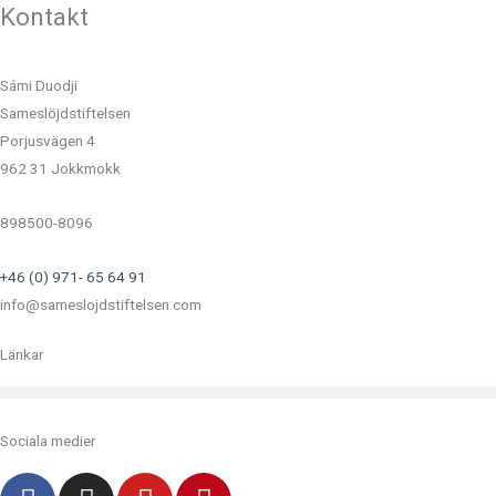
Kontakt
Sámi Duodji
Sameslöjdstiftelsen
Porjusvägen 4
962 31 Jokkmokk
898500-8096
+46 (0) 971- 65 64 91
info@sameslojdstiftelsen.com
Länkar
Sociala medier
F
I
Y
P