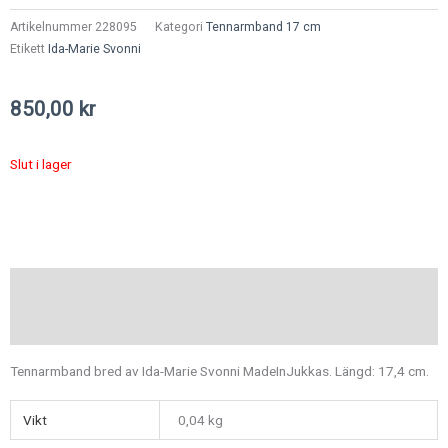
Artikelnummer
228095
Kategori
Tennarmband 17 cm
Etikett
Ida-Marie Svonni
850,00
kr
Slut i lager
Beskrivning
Ytterligare information
Tennarmband bred av Ida-Marie Svonni MadeInJukkas. Längd: 17,4 cm.
Vikt
0,04 kg