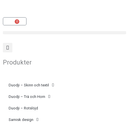
Hoppa
(opens
till
in
innehåll
a
0
Varukorg
new
tab)
Produkter
Duodji – Skinn och textil
Duodji – Trä och Horn
Duodji – Rotslöjd
Samisk design