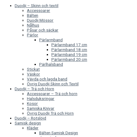
Duodji – Skinn och textil
Accessoarer
Bälten
Duodji Mössor
Nålhus
Påsar och säckar
Pärlor
Pärlarmband
Pärlarmband 17 cm
Pärlarmband 18 cm
Pärlarmband 19 cm
Pärlarmband 20 cm
Pärlhalsband
Stickat
Väskor
Vävda och lagda band
Övrig Duodji Skinn och Textil
Duodji – Trä och Horn
Accessoarer – Trä och horn
Halsduksringar
Kosor
Samiska Knivar
Övrig Duodji Trä och Horn
Duodji – Rotslöjd
Samisk design
Kläder
Bälten Samisk Design