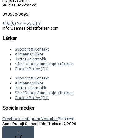
Porjusvägen 4
962 31 Jokkmokk
898500-8096
+46 (0) 971- 65 64 91
info@sameslojdstiftelsen.com
Länkar
Support & Kontakt
Allmänna villkor
Butik i Jokkmokk
Sámi Duodji Sameslöjdstiftelsen
Cookie Policy (EU)
Support & Kontakt
Allmänna villkor
Butik i Jokkmokk
Sámi Duodji Sameslöjdstiftelsen
Cookie Policy (EU)
Sociala medier
Facebook
Instagram
Youtube
Pinterest
Sámi Duodji Sameslöjdstiftelsen © 2026
0