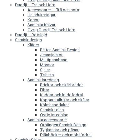
Duodji – Trä och Horn
Accessoarer – Trä och horn
Halsduksringar
Kosor
Samiska Knivar
Övrig Duodji Trä och Horn
Duodji – Rotslöjd
Samisk design
Kläder
Bälten Samisk Design
Jeansjackor
Multipannband
Mössor
Sjalar
T-shirts
Samisk Inredning
Brickor och skärbrädor
Filtar
Kuddar och kuddfodral
Koppar, tallrikar och skålar
Kökshanddukar
Samiskt glas
Övrig Inredning
Samiska accessoarer
Örhängen Samisk Design
Tygkassar och påsar
Plånböcker och mobilfodral
Samiskt Silver