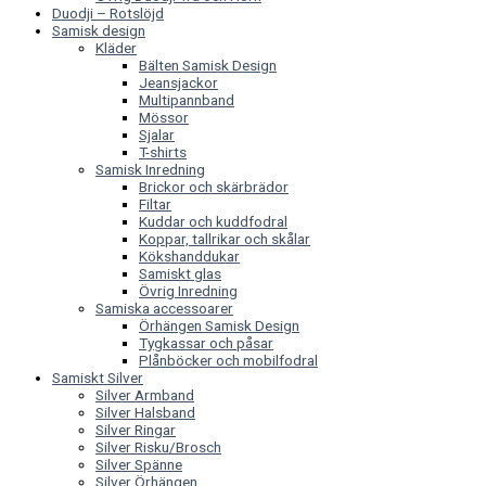
Duodji – Rotslöjd
Samisk design
Kläder
Bälten Samisk Design
Jeansjackor
Multipannband
Mössor
Sjalar
T-shirts
Samisk Inredning
Brickor och skärbrädor
Filtar
Kuddar och kuddfodral
Koppar, tallrikar och skålar
Kökshanddukar
Samiskt glas
Övrig Inredning
Samiska accessoarer
Örhängen Samisk Design
Tygkassar och påsar
Plånböcker och mobilfodral
Samiskt Silver
Silver Armband
Silver Halsband
Silver Ringar
Silver Risku/Brosch
Silver Spänne
Silver Örhängen