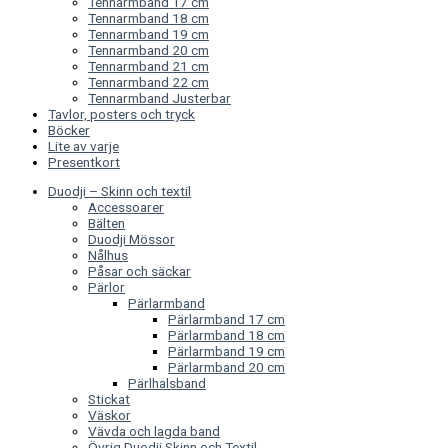
Tennarmband 17 cm
Tennarmband 18 cm
Tennarmband 19 cm
Tennarmband 20 cm
Tennarmband 21 cm
Tennarmband 22 cm
Tennarmband Justerbar
Tavlor, posters och tryck
Böcker
Lite av varje
Presentkort
Duodji – Skinn och textil
Accessoarer
Bälten
Duodji Mössor
Nålhus
Påsar och säckar
Pärlor
Pärlarmband
Pärlarmband 17 cm
Pärlarmband 18 cm
Pärlarmband 19 cm
Pärlarmband 20 cm
Pärlhalsband
Stickat
Väskor
Vävda och lagda band
Övrig Duodji Skinn och Textil