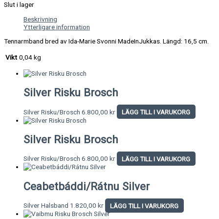
Slut i lager
Beskrivning
Ytterligare information
Tennarmband bred av Ida-Marie Svonni MadeInJukkas. Längd: 16,5 cm.
Vikt
0,04 kg
Silver Risku Brosch
Silver Risku/Brosch
6.800,00
kr
LÄGG TILL I VARUKORG
Silver Risku Brosch
Silver Risku/Brosch
6.800,00
kr
LÄGG TILL I VARUKORG
Ceabetbáddi/Rátnu Silver
Silver Halsband
1.820,00
kr
LÄGG TILL I VARUKORG