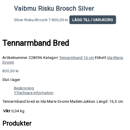
Vaibmu Risku Brosch Silver
Silver Risku/Brosch
7.800,00
kr
LÄGG TILL I VARUKORG
Tennarmband Bred
Artikelnummer
228096
Kategori
Tennarmband 16 cm
Etikett
Ida-Marie
Svonni
850,00
kr
Slut i lager
Beskrivning
Ytterligare information
Tennarmband bred av Ida-Marie Svonni MadeInJukkas. Längd: 16,5 cm.
Vikt
0,04 kg
Produkter