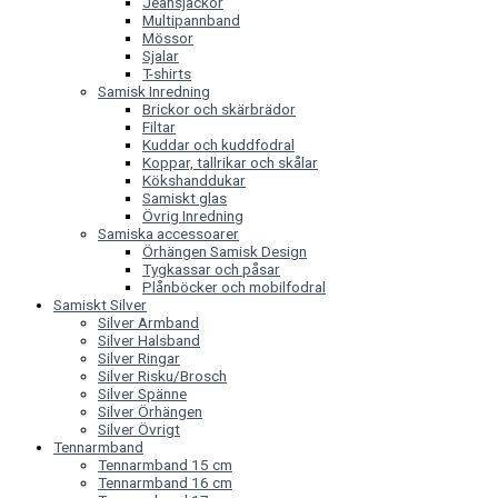
Jeansjackor
Multipannband
Mössor
Sjalar
T-shirts
Samisk Inredning
Brickor och skärbrädor
Filtar
Kuddar och kuddfodral
Koppar, tallrikar och skålar
Kökshanddukar
Samiskt glas
Övrig Inredning
Samiska accessoarer
Örhängen Samisk Design
Tygkassar och påsar
Plånböcker och mobilfodral
Samiskt Silver
Silver Armband
Silver Halsband
Silver Ringar
Silver Risku/Brosch
Silver Spänne
Silver Örhängen
Silver Övrigt
Tennarmband
Tennarmband 15 cm
Tennarmband 16 cm