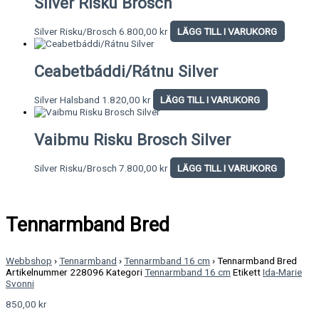
Silver Risku Brosch
Silver Risku/Brosch
6.800,00
kr
LÄGG TILL I VARUKORG
Ceabetbáddi/Rátnu Silver
Silver Halsband
1.820,00
kr
LÄGG TILL I VARUKORG
Vaibmu Risku Brosch Silver
Silver Risku/Brosch
7.800,00
kr
LÄGG TILL I VARUKORG
Tennarmband Bred
Webbshop
›
Tennarmband
›
Tennarmband 16 cm
›
Tennarmband Bred
Artikelnummer
228096
Kategori
Tennarmband 16 cm
Etikett
Ida-Marie
Svonni
850,00
kr