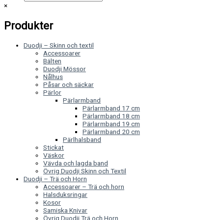
×
Produkter
Duodji – Skinn och textil
Accessoarer
Bälten
Duodji Mössor
Nålhus
Påsar och säckar
Pärlor
Pärlarmband
Pärlarmband 17 cm
Pärlarmband 18 cm
Pärlarmband 19 cm
Pärlarmband 20 cm
Pärlhalsband
Stickat
Väskor
Vävda och lagda band
Övrig Duodji Skinn och Textil
Duodji – Trä och Horn
Accessoarer – Trä och horn
Halsduksringar
Kosor
Samiska Knivar
Övrig Duodji Trä och Horn