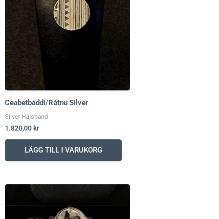
Ceabetbáddi/Rátnu Silver
Silver Halsband
1.820,00
kr
LÄGG TILL I VARUKORG