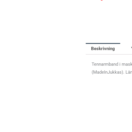
Beskrivning
Tennarmband i maski
(MadeInJukkas). Län