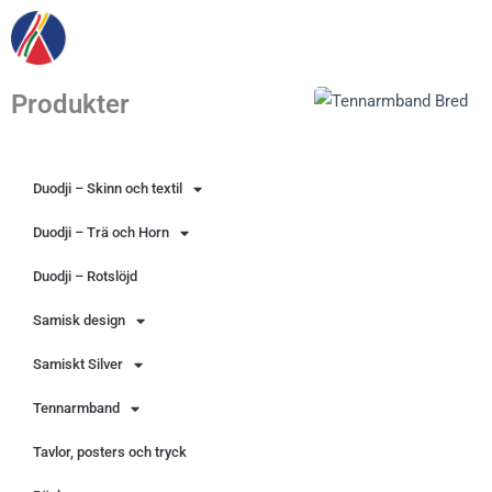
Hoppa
till
innehåll
Produkter
Duodji – Skinn och textil
Duodji – Trä och Horn
Duodji – Rotslöjd
Samisk design
Samiskt Silver
Tennarmband
Tavlor, posters och tryck