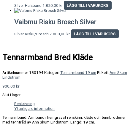
Silver Halsband
1.820,00
kr
LÄGG TILL I VARUKORG
Vaibmu Risku Brosch Silver
Silver Risku/Brosch
7.800,00
kr
LÄGG TILL I VARUKORG
Tennarmband Bred Kläde
Artikelnummer
180194
Kategori
Tennarmband 19 cm
Etikett
Ann Skum
Lindström
900,00
kr
Slut i lager
Beskrivning
Ytterligare information
Tennarmband. Armband i hemgravat renskinn, kläde och tennbroderier
med tenntråd av Ann Skum Lindström. Längd: 19 cm.