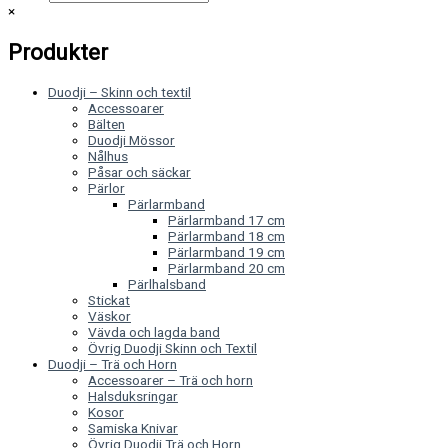
×
Produkter
Duodji – Skinn och textil
Accessoarer
Bälten
Duodji Mössor
Nålhus
Påsar och säckar
Pärlor
Pärlarmband
Pärlarmband 17 cm
Pärlarmband 18 cm
Pärlarmband 19 cm
Pärlarmband 20 cm
Pärlhalsband
Stickat
Väskor
Vävda och lagda band
Övrig Duodji Skinn och Textil
Duodji – Trä och Horn
Accessoarer – Trä och horn
Halsduksringar
Kosor
Samiska Knivar
Övrig Duodji Trä och Horn