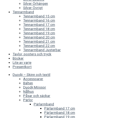
Silver Örhängen
Silver Övrigt
Tennarmband
Tennarmband 15 cm
Tennarmband 16 cm
Tennarmband 17 cm
Tennarmband 18 cm
Tennarmband 19 cm
Tennarmband 20 cm
Tennarmband 21 cm
Tennarmband 22 cm
Tennarmband Justerbar
Tavlor, posters och tryck
Böcker
Lite av varje
Presentkort
Duodji – Skinn och textil
Accessoarer
Bälten
Duodji Mössor
Nålhus
Påsar och säckar
Pärlor
Pärlarmband
Pärlarmband 17 cm
Pärlarmband 18 cm
Pärlarmband 19 cm