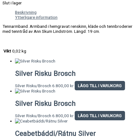
Slut i lager
Beskrivning
Ytterligare information
Tennarmband. Armband i hemgravat renskinn, kläde och tennbroderier
med tenntråd av Ann Skum Lindström. Längd: 19 cm.
Vikt
0,02 kg
Silver Risku Brosch
Silver Risku/Brosch
6.800,00
kr
LÄGG TILL I VARUKORG
Silver Risku Brosch
Silver Risku/Brosch
6.800,00
kr
LÄGG TILL I VARUKORG
Ceabetbáddi/Rátnu Silver