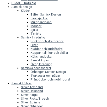
Duodji – Rotslöjd
Samisk design
Kläder
Bälten Samisk Design
Jeansjackor
Multipannband
Mössor
Sjalar
T-shirts
Samisk Inredning
Brickor och skärbrädor
Filtar
Kuddar och kuddfodral
Koppar, tallrikar och skålar
Kökshanddukar
Samiskt glas
Övrig Inredning
Samiska accessoarer
Örhängen Samisk Design
Tygkassar och påsar
Plånböcker och mobilfodral
Samiskt Silver
Silver Armband
Silver Halsband
Silver Ringar
Silver Risku/Brosch
Silver Spänne
Silver Örhängen