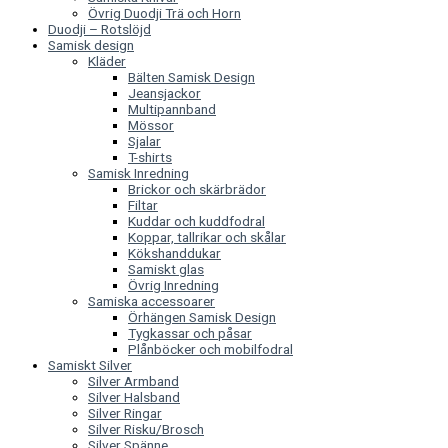
Övrig Duodji Trä och Horn
Duodji – Rotslöjd
Samisk design
Kläder
Bälten Samisk Design
Jeansjackor
Multipannband
Mössor
Sjalar
T-shirts
Samisk Inredning
Brickor och skärbrädor
Filtar
Kuddar och kuddfodral
Koppar, tallrikar och skålar
Kökshanddukar
Samiskt glas
Övrig Inredning
Samiska accessoarer
Örhängen Samisk Design
Tygkassar och påsar
Plånböcker och mobilfodral
Samiskt Silver
Silver Armband
Silver Halsband
Silver Ringar
Silver Risku/Brosch
Silver Spänne