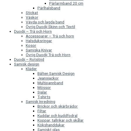
Pärlarmband 20 cm
Pärlhalsband
Stickat
Väskor
Vävda och lagda band
Övrig Duodji Skinn och Textil
Duodji – Trä och Horn
Accessoarer – Trä och horn
Halsduksringar
Kosor
Samiska Knivar
Övrig Duodji Trä och Horn
Duodji – Rotslöjd
Samisk design
Kläder
Bälten Samisk Design
Jeansjackor
Multipannband
Mössor
Sjalar
T-shirts
Samisk Inredning
Brickor och skärbrädor
Filtar
Kuddar och kuddfodral
Koppar, tallrikar och skålar
Kökshanddukar
Samiskt glas