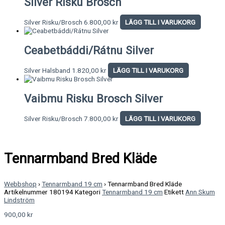
Silver Risku Brosch
Silver Risku/Brosch
6.800,00
kr
LÄGG TILL I VARUKORG
Ceabetbáddi/Rátnu Silver
Silver Halsband
1.820,00
kr
LÄGG TILL I VARUKORG
Vaibmu Risku Brosch Silver
Silver Risku/Brosch
7.800,00
kr
LÄGG TILL I VARUKORG
Tennarmband Bred Kläde
Webbshop
›
Tennarmband 19 cm
›
Tennarmband Bred Kläde
Artikelnummer
180194
Kategori
Tennarmband 19 cm
Etikett
Ann Skum
Lindström
900,00
kr