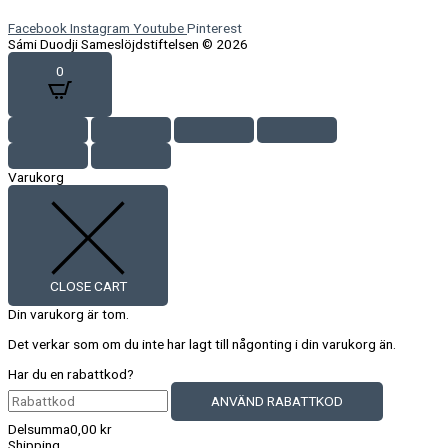
Facebook
Instagram
Youtube
Pinterest
Sámi Duodji Sameslöjdstiftelsen © 2026
0
Varukorg
CLOSE CART
Din varukorg är tom.
Det verkar som om du inte har lagt till någonting i din varukorg än.
Har du en rabattkod?
ANVÄND RABATTKOD
Delsumma
0,00
kr
Shipping