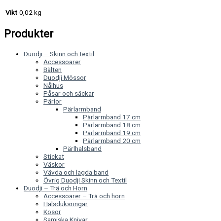
Vikt
0,02 kg
Produkter
Duodji – Skinn och textil
Accessoarer
Bälten
Duodji Mössor
Nålhus
Påsar och säckar
Pärlor
Pärlarmband
Pärlarmband 17 cm
Pärlarmband 18 cm
Pärlarmband 19 cm
Pärlarmband 20 cm
Pärlhalsband
Stickat
Väskor
Vävda och lagda band
Övrig Duodji Skinn och Textil
Duodji – Trä och Horn
Accessoarer – Trä och horn
Halsduksringar
Kosor
Samiska Knivar