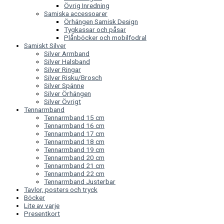
Övrig Inredning
Samiska accessoarer
Örhängen Samisk Design
Tygkassar och påsar
Plånböcker och mobilfodral
Samiskt Silver
Silver Armband
Silver Halsband
Silver Ringar
Silver Risku/Brosch
Silver Spänne
Silver Örhängen
Silver Övrigt
Tennarmband
Tennarmband 15 cm
Tennarmband 16 cm
Tennarmband 17 cm
Tennarmband 18 cm
Tennarmband 19 cm
Tennarmband 20 cm
Tennarmband 21 cm
Tennarmband 22 cm
Tennarmband Justerbar
Tavlor, posters och tryck
Böcker
Lite av varje
Presentkort