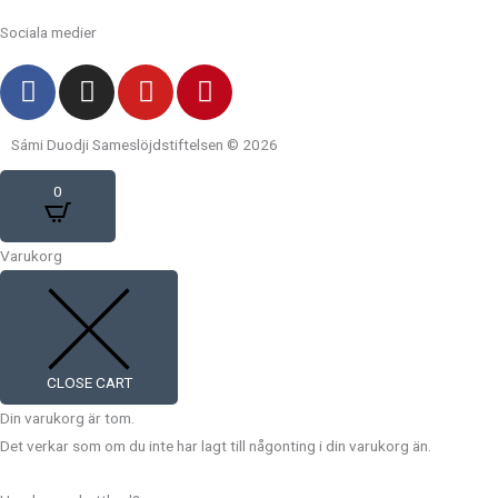
Sociala medier
F
I
Y
P
a
n
o
i
c
s
u
n
Sámi Duodji Sameslöjdstiftelsen © 2026
e
t
t
t
b
a
u
e
0
o
g
b
r
o
r
e
e
Varukorg
k
a
s
m
t
CLOSE CART
Din varukorg är tom.
Det verkar som om du inte har lagt till någonting i din varukorg än.