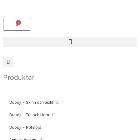
Hoppa
(opens
till
in
innehåll
a
0
Varukorg
new
tab)
Produkter
Duodji – Skinn och textil
Duodji – Trä och Horn
Duodji – Rotslöjd
Samisk design