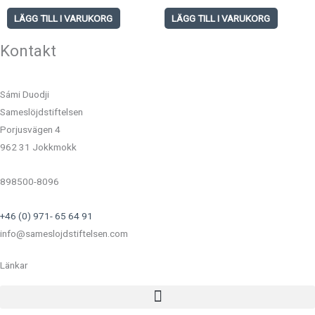
LÄGG TILL I VARUKORG
LÄGG TILL I VARUKORG
Kontakt
Sámi Duodji
Sameslöjdstiftelsen
Porjusvägen 4
962 31 Jokkmokk
898500-8096
+46 (0) 971- 65 64 91
info@sameslojdstiftelsen.com
Länkar