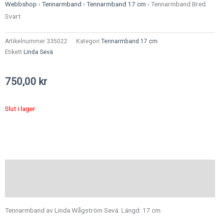
Webbshop
›
Tennarmband
›
Tennarmband 17 cm
›
Tennarmband Bred
Svart
Artikelnummer
335022
Kategori
Tennarmband 17 cm
Etikett
Linda Sevä
750,00
kr
Slut i lager
Beskrivning
Ytterligare information
Tennarmband av Linda Wågström Sevä. Längd: 17 cm.