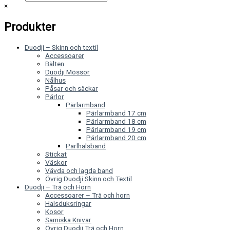
×
Produkter
Duodji – Skinn och textil
Accessoarer
Bälten
Duodji Mössor
Nålhus
Påsar och säckar
Pärlor
Pärlarmband
Pärlarmband 17 cm
Pärlarmband 18 cm
Pärlarmband 19 cm
Pärlarmband 20 cm
Pärlhalsband
Stickat
Väskor
Vävda och lagda band
Övrig Duodji Skinn och Textil
Duodji – Trä och Horn
Accessoarer – Trä och horn
Halsduksringar
Kosor
Samiska Knivar
Övrig Duodji Trä och Horn