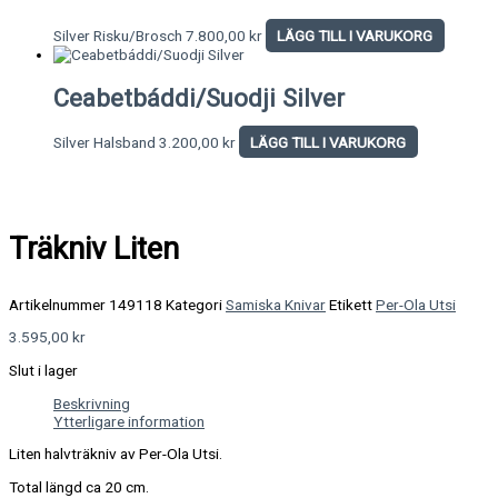
Silver Risku/Brosch
7.800,00
kr
LÄGG TILL I VARUKORG
Ceabetbáddi/Suodji Silver
Silver Halsband
3.200,00
kr
LÄGG TILL I VARUKORG
Träkniv Liten
Artikelnummer
149118
Kategori
Samiska Knivar
Etikett
Per-Ola Utsi
3.595,00
kr
Slut i lager
Beskrivning
Ytterligare information
Liten halvträkniv av Per-Ola Utsi.
Total längd ca 20 cm.