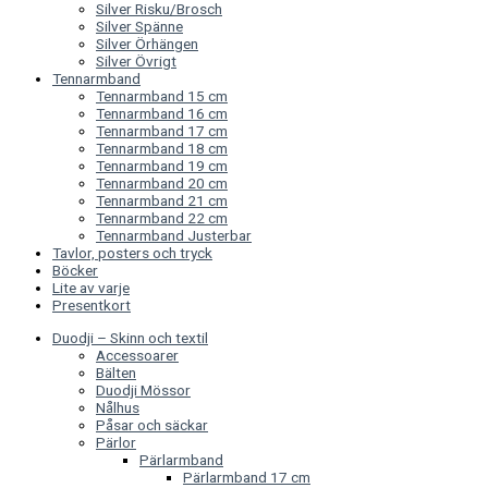
Silver Risku/Brosch
Silver Spänne
Silver Örhängen
Silver Övrigt
Tennarmband
Tennarmband 15 cm
Tennarmband 16 cm
Tennarmband 17 cm
Tennarmband 18 cm
Tennarmband 19 cm
Tennarmband 20 cm
Tennarmband 21 cm
Tennarmband 22 cm
Tennarmband Justerbar
Tavlor, posters och tryck
Böcker
Lite av varje
Presentkort
Duodji – Skinn och textil
Accessoarer
Bälten
Duodji Mössor
Nålhus
Påsar och säckar
Pärlor
Pärlarmband
Pärlarmband 17 cm