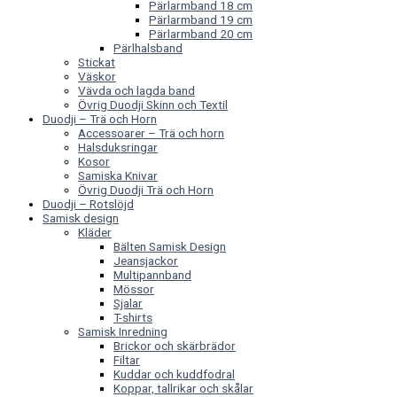
Pärlarmband 18 cm
Pärlarmband 19 cm
Pärlarmband 20 cm
Pärlhalsband
Stickat
Väskor
Vävda och lagda band
Övrig Duodji Skinn och Textil
Duodji – Trä och Horn
Accessoarer – Trä och horn
Halsduksringar
Kosor
Samiska Knivar
Övrig Duodji Trä och Horn
Duodji – Rotslöjd
Samisk design
Kläder
Bälten Samisk Design
Jeansjackor
Multipannband
Mössor
Sjalar
T-shirts
Samisk Inredning
Brickor och skärbrädor
Filtar
Kuddar och kuddfodral
Koppar, tallrikar och skålar