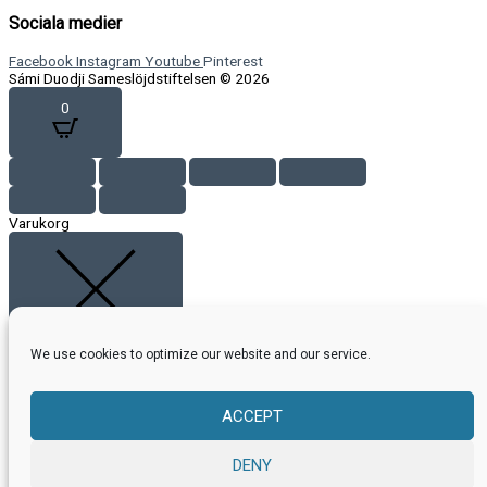
Sociala medier
Facebook
Instagram
Youtube
Pinterest
Sámi Duodji Sameslöjdstiftelsen © 2026
0
Varukorg
CLOSE CART
We use cookies to optimize our website and our service.
Din varukorg är tom.
Det verkar som om du inte har lagt till någonting i din varukorg än.
ACCEPT
Har du en rabattkod?
DENY
ANVÄND RABATTKOD