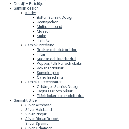
Duodji – Rotslöjd
Samisk design
Kläder
Bälten Samisk Design
Jeansjackor
Multipannband
Mössor
Sjalar
T-shirts
Samisk Inredning
Brickor och skärbrädor
Filtar
Kuddar och kuddfodral
Koppar, tallrikar och skålar
Kökshanddukar
Samiskt glas
Övrig Inredning
Samiska accessoarer
Örhängen Samisk Design
Tygkassar och påsar
Plånböcker och mobilfodral
Samiskt Silver
Silver Armband
Silver Halsband
Silver Ringar
Silver Risku/Brosch
Silver Spänne
Silver Örhängen