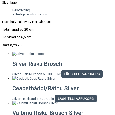
Slut i lager
Beskrivning
Ytterligare information
Liten halvträkniv av Per-Ola Utsi.
Total längd ca 20 cm.
Knivblad ca 6,5 cm.
Vikt
0,20 kg
Silver Risku Brosch
Silver Risku/Brosch
6.800,00
kr
LÄGG TILL I VARUKORG
Ceabetbáddi/Rátnu Silver
Silver Halsband
1.820,00
kr
LÄGG TILL I VARUKORG
Vaibmu Risku Brosch Silver