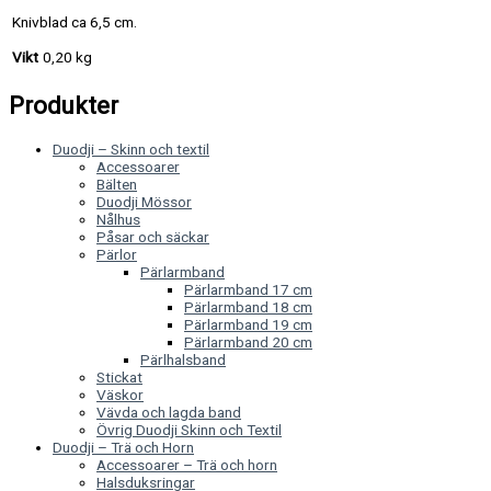
Knivblad ca 6,5 cm.
Vikt
0,20 kg
Produkter
Duodji – Skinn och textil
Accessoarer
Bälten
Duodji Mössor
Nålhus
Påsar och säckar
Pärlor
Pärlarmband
Pärlarmband 17 cm
Pärlarmband 18 cm
Pärlarmband 19 cm
Pärlarmband 20 cm
Pärlhalsband
Stickat
Väskor
Vävda och lagda band
Övrig Duodji Skinn och Textil
Duodji – Trä och Horn
Accessoarer – Trä och horn
Halsduksringar