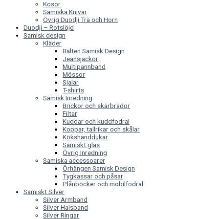
Kosor
Samiska Knivar
Övrig Duodji Trä och Horn
Duodji – Rotslöjd
Samisk design
Kläder
Bälten Samisk Design
Jeansjackor
Multipannband
Mössor
Sjalar
T-shirts
Samisk Inredning
Brickor och skärbrädor
Filtar
Kuddar och kuddfodral
Koppar, tallrikar och skålar
Kökshanddukar
Samiskt glas
Övrig Inredning
Samiska accessoarer
Örhängen Samisk Design
Tygkassar och påsar
Plånböcker och mobilfodral
Samiskt Silver
Silver Armband
Silver Halsband
Silver Ringar