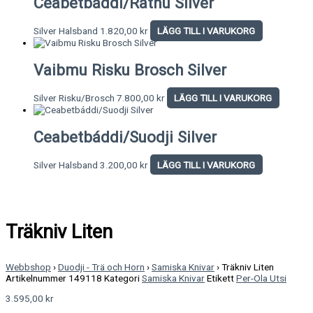
Ceabetbáddi/Rátnu Silver
Silver Halsband
1.820,00
kr
LÄGG TILL I VARUKORG
Vaibmu Risku Brosch Silver
Silver Risku/Brosch
7.800,00
kr
LÄGG TILL I VARUKORG
Ceabetbáddi/Suodji Silver
Silver Halsband
3.200,00
kr
LÄGG TILL I VARUKORG
Träkniv Liten
Webbshop
›
Duodji - Trä och Horn
›
Samiska Knivar
›
Träkniv Liten
Artikelnummer
149118
Kategori
Samiska Knivar
Etikett
Per-Ola Utsi
3.595,00
kr