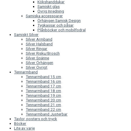
Kökshanddukar
Samiskt glas
Övrig Inredning
Samiska accessoarer
Örhängen Samisk Design
Tygkassar och påsar
Plånböcker och mobilfodral
Samiskt Silver
Silver Armband
Silver Halsband
Silver Ringar
Silver Risku/Brosch
Silver Spänne
Silver Örhängen
Silver Övrigt
Tennarmband
Tennarmband 15 cm
Tennarmband 16 cm
Tennarmband 17 cm
Tennarmband 18 cm
Tennarmband 19 cm
Tennarmband 20 cm
Tennarmband 21 cm
Tennarmband 22 cm
Tennarmband Justerbar
Tavlor, posters och tryck
Böcker
Lite av varje