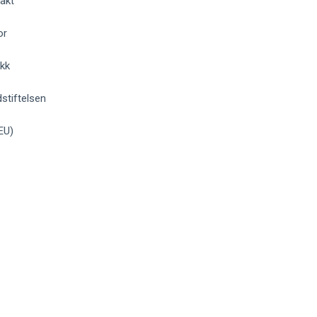
akt
or
okk
stiftelsen
EU)