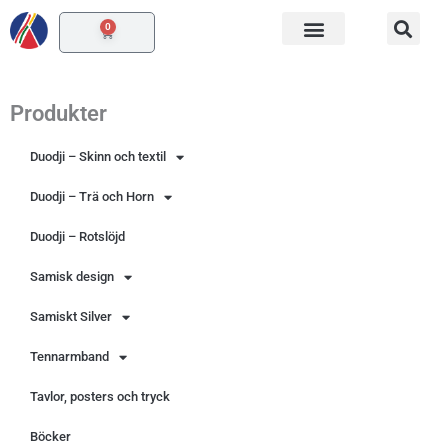
Hoppa
0
Varukorg
till
innehåll
Produkter
Duodji – Skinn och textil
Duodji – Trä och Horn
Duodji – Rotslöjd
Samisk design
Samiskt Silver
Tennarmband
Tavlor, posters och tryck
Böcker