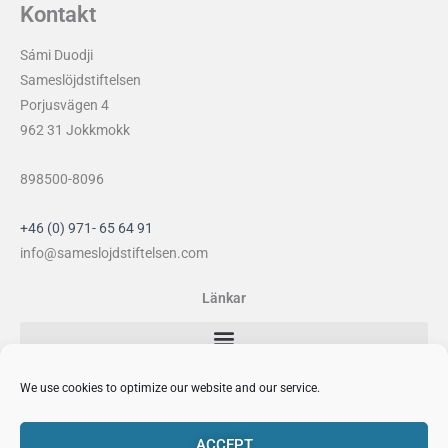
Kontakt
Sámi Duodji
Sameslöjdstiftelsen
Porjusvägen 4
962 31 Jokkmokk
898500-8096
+46 (0) 971- 65 64 91
info@sameslojdstiftelsen.com
Länkar
Sociala medier
We use cookies to optimize our website and our service.
F
I
Y
P
a
n
o
i
ACCEPT