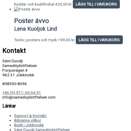
Kuddar och kuddfodral
425,00
kr
LÄGG TILL I VARUKORG
Poster ávvo
Lena Kuoljok Lind
Tavlor, posters och tryck
199,00
kr
LÄGG TILL I VARUKORG
Kontakt
Sámi Duodji
Sameslöjdstiftelsen
Porjusvägen 4
962 31 Jokkmokk
898500-8096
+46 (0) 971- 65 64 91
info@sameslojdstiftelsen.com
Länkar
Support & Kontakt
Allmänna villkor
Butik i Jokkmokk
Sámi Duodji Sameslöjdstiftelsen