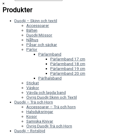
×
Produkter
Duodji – Skinn och textil
Accessoarer
Bälten
Duodji Mössor
Nålhus
Påsar och säckar
Pärlor
Pärlarmband
Pärlarmband 17 cm
Pärlarmband 18 cm
Pärlarmband 19 cm
Pärlarmband 20 cm
Pärlhalsband
Stickat
Väskor
Vävda och lagda band
Övrig Duodji Skinn och Textil
Duodji – Trä och Horn
Accessoarer – Trä och horn
Halsduksringar
Kosor
Samiska Knivar
Övrig Duodji Trä och Horn
Duodji – Rotslöjd