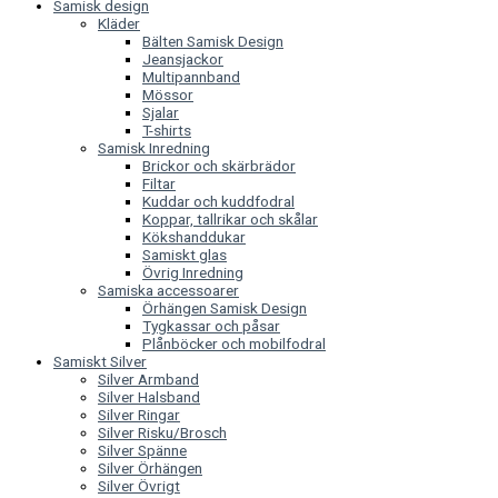
Samisk design
Kläder
Bälten Samisk Design
Jeansjackor
Multipannband
Mössor
Sjalar
T-shirts
Samisk Inredning
Brickor och skärbrädor
Filtar
Kuddar och kuddfodral
Koppar, tallrikar och skålar
Kökshanddukar
Samiskt glas
Övrig Inredning
Samiska accessoarer
Örhängen Samisk Design
Tygkassar och påsar
Plånböcker och mobilfodral
Samiskt Silver
Silver Armband
Silver Halsband
Silver Ringar
Silver Risku/Brosch
Silver Spänne
Silver Örhängen
Silver Övrigt