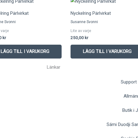
ring Pärlvirkat
Nyckelring Pärlvirkat
ne Svonni
Susanne Svonni
 varje
Lite av varje
00
kr
250,00
kr
LÄGG TILL I VARUKORG
LÄGG TILL I VARUKORG
Länkar
Support
Allmänn
Butik i
Sámi Duodji Sa