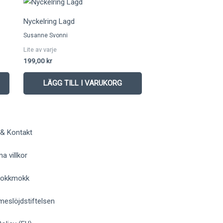
Nyckelring Lagd
Susanne Svonni
Lite av varje
199,00
kr
LÄGG TILL I VARUKORG
 & Kontakt
a villkor
 Jokkmokk
meslöjdstiftelsen