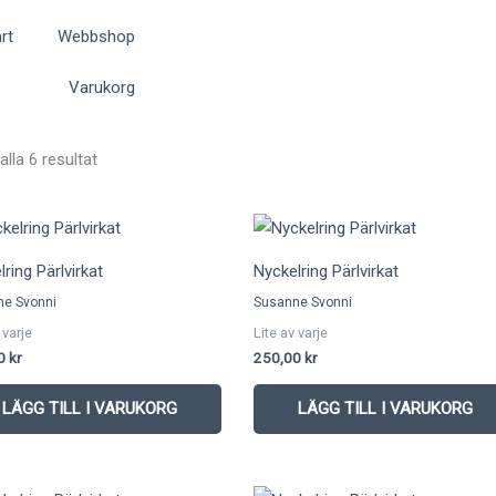
rt
Webbshop
Varukorg
Sortera
efter
alla 6 resultat
senaste
ring Pärlvirkat
Nyckelring Pärlvirkat
ne Svonni
Susanne Svonni
 varje
Lite av varje
00
kr
250,00
kr
LÄGG TILL I VARUKORG
LÄGG TILL I VARUKORG