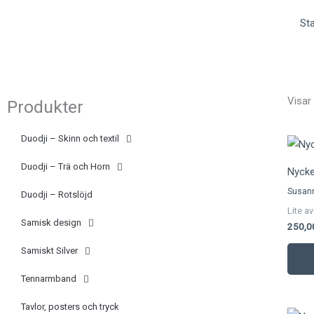
Hoppa
(opens
Sta
till
in
innehåll
a
new
tab)
Visar 
Produkter
Duodji – Skinn och textil
Duodji – Trä och Horn
Nyckel
Susan
Duodji – Rotslöjd
Lite av
Samisk design
250,
Samiskt Silver
Tennarmband
Tavlor, posters och tryck