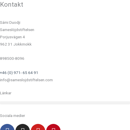
Kontakt
Sámi Duodji
Sameslöjdstiftelsen
Porjusvägen 4
962 31 Jokkmokk
898500-8096
+46 (0) 971- 65 64 91
info@sameslojdstiftelsen.com
Länkar
Sociala medier
F
I
Y
P