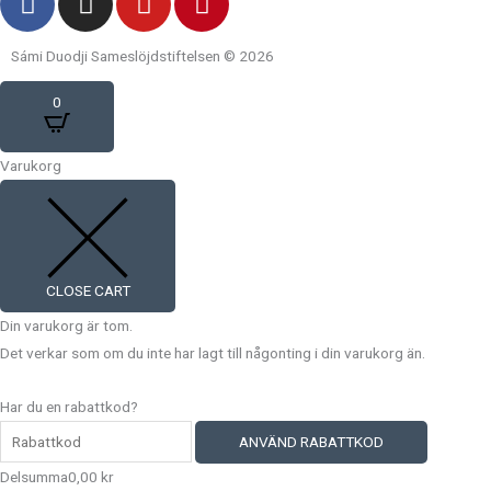
a
n
o
i
c
s
u
n
Sámi Duodji Sameslöjdstiftelsen © 2026
e
t
t
t
b
a
u
e
0
o
g
b
r
o
r
e
e
Varukorg
k
a
s
m
t
CLOSE CART
Din varukorg är tom.
Det verkar som om du inte har lagt till någonting i din varukorg än.
Har du en rabattkod?
ANVÄND RABATTKOD
Delsumma
0,00
kr