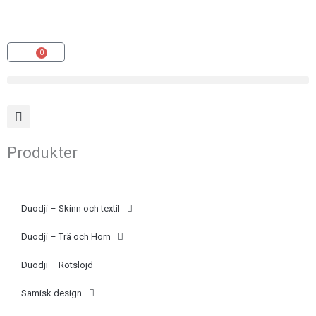
Hoppa
(opens
till
in
innehåll
a
0
Varukorg
new
tab)
Produkter
Duodji – Skinn och textil
Duodji – Trä och Horn
Duodji – Rotslöjd
Samisk design