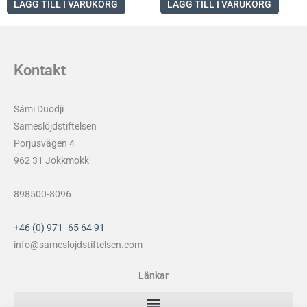
LÄGG TILL I VARUKORG
LÄGG TILL I VARUKORG
Kontakt
Sámi Duodji
Sameslöjdstiftelsen
Porjusvägen 4
962 31 Jokkmokk
898500-8096
+46 (0) 971- 65 64 91
info@sameslojdstiftelsen.com
Länkar