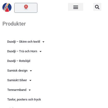
Hoppa
0
Varukorg
till
innehåll
Produkter
Duodji – Skinn och textil
Duodji – Trä och Horn
Duodji – Rotslöjd
Samisk design
Samiskt Silver
Tennarmband
Tavlor, posters och tryck