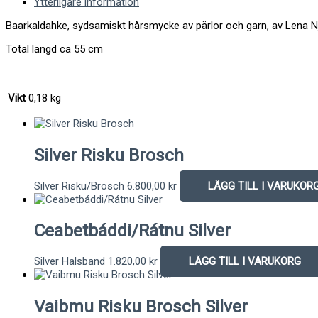
Ytterligare information
Baarkaldahke, sydsamiskt hårsmycke av pärlor och garn, av Lena N
Total längd ca 55 cm
Vikt
0,18 kg
Silver Risku Brosch
Silver Risku/Brosch
6.800,00
kr
LÄGG TILL I VARUKOR
Ceabetbáddi/Rátnu Silver
Silver Halsband
1.820,00
kr
LÄGG TILL I VARUKORG
Vaibmu Risku Brosch Silver