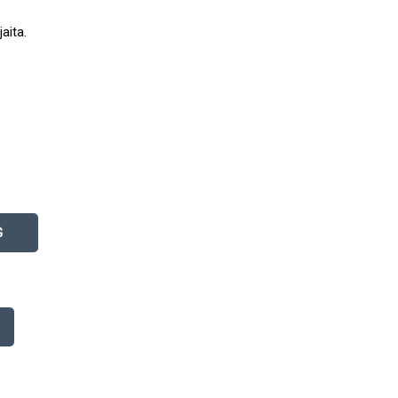
jaita.
G