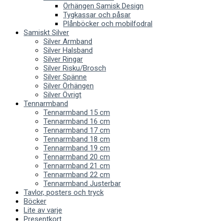
Örhängen Samisk Design
Tygkassar och påsar
Plånböcker och mobilfodral
Samiskt Silver
Silver Armband
Silver Halsband
Silver Ringar
Silver Risku/Brosch
Silver Spänne
Silver Örhängen
Silver Övrigt
Tennarmband
Tennarmband 15 cm
Tennarmband 16 cm
Tennarmband 17 cm
Tennarmband 18 cm
Tennarmband 19 cm
Tennarmband 20 cm
Tennarmband 21 cm
Tennarmband 22 cm
Tennarmband Justerbar
Tavlor, posters och tryck
Böcker
Lite av varje
Presentkort