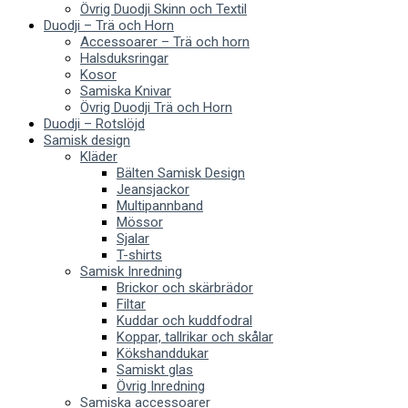
Övrig Duodji Skinn och Textil
Duodji – Trä och Horn
Accessoarer – Trä och horn
Halsduksringar
Kosor
Samiska Knivar
Övrig Duodji Trä och Horn
Duodji – Rotslöjd
Samisk design
Kläder
Bälten Samisk Design
Jeansjackor
Multipannband
Mössor
Sjalar
T-shirts
Samisk Inredning
Brickor och skärbrädor
Filtar
Kuddar och kuddfodral
Koppar, tallrikar och skålar
Kökshanddukar
Samiskt glas
Övrig Inredning
Samiska accessoarer