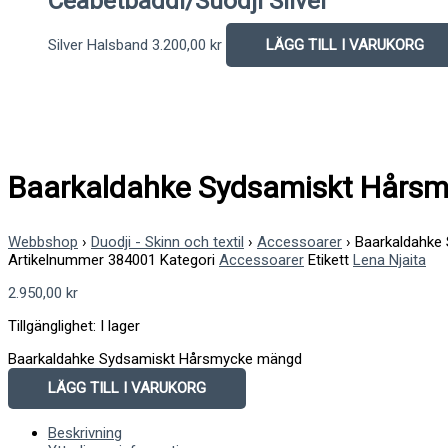
Ceabetbáddi/Suodji Silver
Silver Halsband
3.200,00
kr
LÄGG TILL I VARUKORG
Baarkaldahke Sydsamiskt Hårs
Webbshop
›
Duodji - Skinn och textil
›
Accessoarer
›
Baarkaldahke
Artikelnummer
384001
Kategori
Accessoarer
Etikett
Lena Njaita
2.950,00
kr
Tillgänglighet:
I lager
Baarkaldahke Sydsamiskt Hårsmycke mängd
LÄGG TILL I VARUKORG
Beskrivning