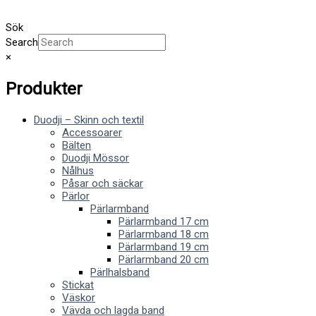
Sök
Search
×
Produkter
Duodji – Skinn och textil
Accessoarer
Bälten
Duodji Mössor
Nålhus
Påsar och säckar
Pärlor
Pärlarmband
Pärlarmband 17 cm
Pärlarmband 18 cm
Pärlarmband 19 cm
Pärlarmband 20 cm
Pärlhalsband
Stickat
Väskor
Vävda och lagda band