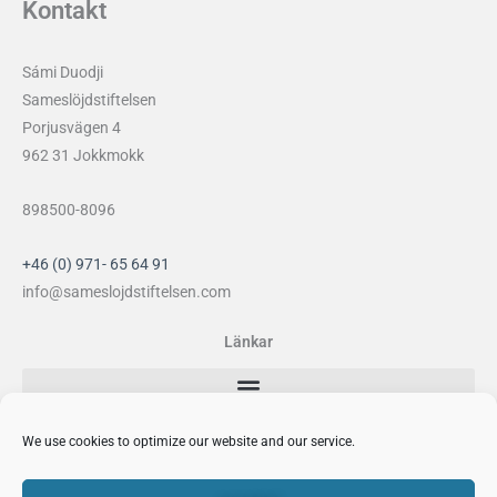
Kontakt
Sámi Duodji
Sameslöjdstiftelsen
Porjusvägen 4
962 31 Jokkmokk
898500-8096
+46 (0) 971- 65 64 91
info@sameslojdstiftelsen.com
Länkar
Sociala medier
We use cookies to optimize our website and our service.
F
I
Y
P