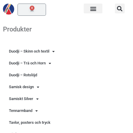
Hoppa
0
Varukorg
till
innehåll
Produkter
Duodji – Skinn och textil
Duodji – Trä och Horn
Duodji – Rotslöjd
Samisk design
Samiskt Silver
Tennarmband
Tavlor, posters och tryck