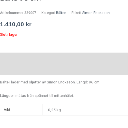
Artikelnummer
339007
Kategori
Bälten
Etikett
Simon Enoksson
1.410,00
kr
Slut i lager
Beskrivning
Ytterligare information
Bälte i läder med öljetter av Simon Enoksson. Längd: 96 cm.
Längden mätas från spännet till mittenhålet.
Vikt
0,25 kg