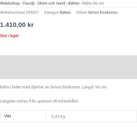
Webbshop
›
Duodji - Skinn och textil
›
Bälten
›
Bälte 96 cm
Artikelnummer
339007
Kategori
Bälten
Etikett
Simon Enoksson
1.410,00
kr
Slut i lager
Beskrivning
Ytterligare information
Bälte i läder med öljetter av Simon Enoksson. Längd: 96 cm.
Längden mätas från spännet till mittenhålet.
Vikt
0,25 kg