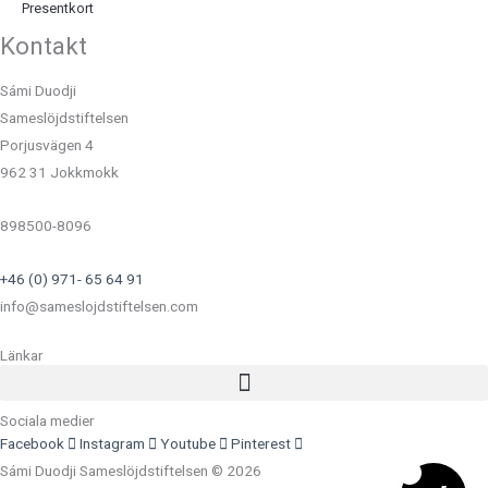
Presentkort
Kontakt
Sámi Duodji
Sameslöjdstiftelsen
Porjusvägen 4
962 31 Jokkmokk
898500-8096
+46 (0) 971- 65 64 91
info@sameslojdstiftelsen.com
Länkar
Sociala medier
Facebook
Instagram
Youtube
Pinterest
Sámi Duodji Sameslöjdstiftelsen © 2026
0