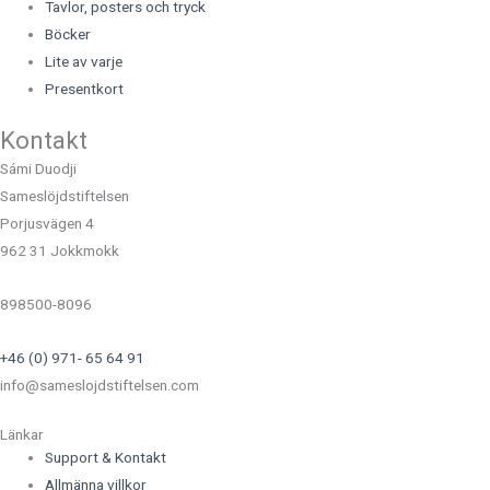
Tavlor, posters och tryck
Böcker
Lite av varje
Presentkort
Kontakt
Sámi Duodji
Sameslöjdstiftelsen
Porjusvägen 4
962 31 Jokkmokk
898500-8096
+46 (0) 971- 65 64 91
info@sameslojdstiftelsen.com
Länkar
Support & Kontakt
Allmänna villkor