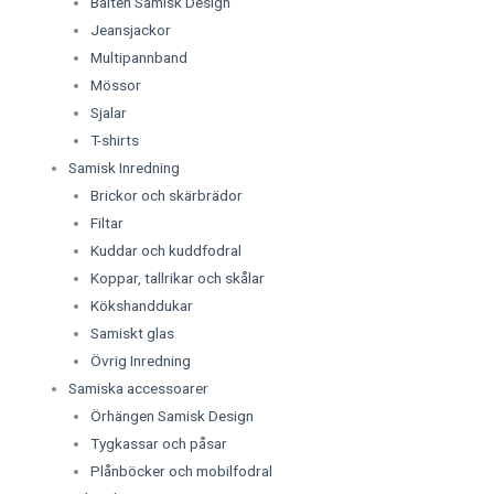
Bälten Samisk Design
Jeansjackor
Multipannband
Mössor
Sjalar
T-shirts
Samisk Inredning
Brickor och skärbrädor
Filtar
Kuddar och kuddfodral
Koppar, tallrikar och skålar
Kökshanddukar
Samiskt glas
Övrig Inredning
Samiska accessoarer
Örhängen Samisk Design
Tygkassar och påsar
Plånböcker och mobilfodral