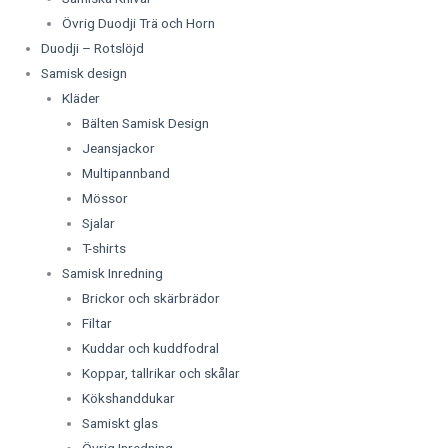
Övrig Duodji Trä och Horn
Duodji – Rotslöjd
Samisk design
Kläder
Bälten Samisk Design
Jeansjackor
Multipannband
Mössor
Sjalar
T-shirts
Samisk Inredning
Brickor och skärbrädor
Filtar
Kuddar och kuddfodral
Koppar, tallrikar och skålar
Kökshanddukar
Samiskt glas