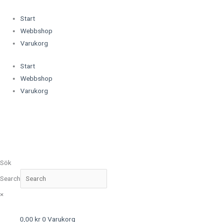
Hoppa
(opens
till
in
Start
innehåll
a
Webbshop
new
Varukorg
tab)
Start
Webbshop
Varukorg
Sök
Search
×
0,00
kr
0
Varukorg