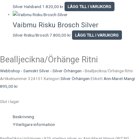
Silver Halsband
1.820,00
kr
LÄGG TILL I VARUKORG
Vaibmu Risku Brosch Silver
Silver Risku/Brosch
7.800,00
kr
LÄGG TILL I VARUKORG
Bealljecikna/Örhänge Ritni
Webbshop
›
Samiskt Silver
›
Silver Örhängen
›
Bealljecikna/Örhänge Ritni
Artikelnummer
324151
Kategori
Silver Örhängen
Etikett
Ann-Maret Mangi
895,00
kr
Slut i lager
Beskrivning
Ytterligare information
Beallječikŋa/örhängen i 925 sterling silver av Ann-Maret Mangi (RIT:NI)