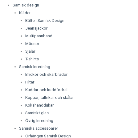
Samisk design
Kläder
Bälten Samisk Design
Jeansjackor
Multipannband
Mössor
Sjalar
T-shirts
Samisk Inredning
Brickor och skärbrädor
Filtar
Kuddar och kuddfodral
Koppar, tallrikar och skålar
Kökshanddukar
Samiskt glas
Övrig Inredning
Samiska accessoarer
Örhängen Samisk Design