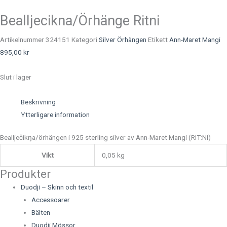
Bealljecikna/Örhänge Ritni
Artikelnummer
324151
Kategori
Silver Örhängen
Etikett
Ann-Maret Mangi
895,00
kr
Slut i lager
Beskrivning
Ytterligare information
Beallječikŋa/örhängen i 925 sterling silver av Ann-Maret Mangi (RIT:NI)
Vikt
0,05 kg
Produkter
Duodji – Skinn och textil
Accessoarer
Bälten
Duodji Mössor