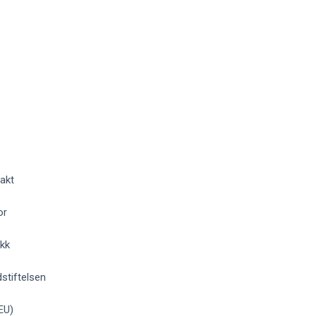
akt
or
okk
stiftelsen
EU)