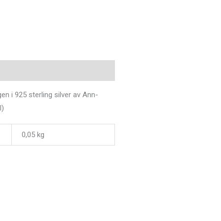
ligare information
en i 925 sterling silver av Ann-
I)
0,05 kg