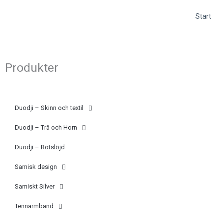
Hoppa
(opens
Start
till
in
innehåll
a
new
tab)
Produkter
Duodji – Skinn och textil
Duodji – Trä och Horn
Duodji – Rotslöjd
Samisk design
Samiskt Silver
Tennarmband