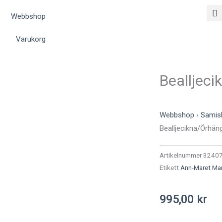
Webbshop
Varukorg
Bealljeci
Webbshop
›
Samisk
Bealljecikna/Örhäng
Artikelnummer
3240
Etikett
Ann-Maret Ma
995,00
kr