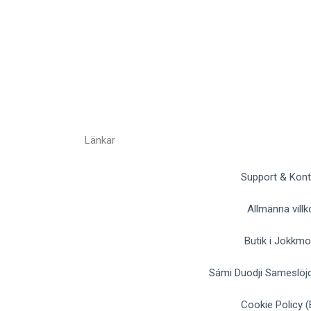
Länkar
Support & Kont
Allmänna villk
Butik i Jokkm
Sámi Duodji Sameslöjd
Cookie Policy (