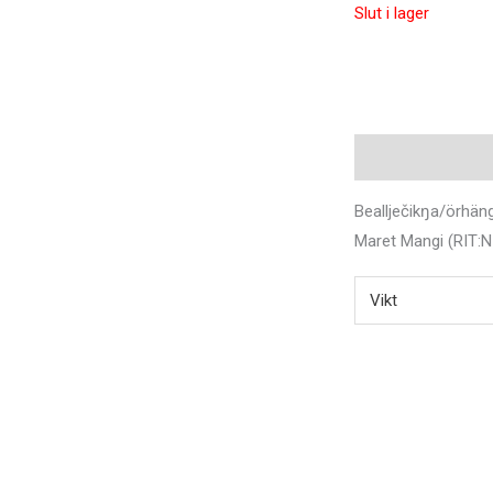
Slut i lager
Beskrivning
Ytter
Beallječikŋa/örhäng
Maret Mangi (RIT:N
Vikt