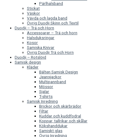
Pärlhalsband
Stickat
Väskor
Vävda och lagda band
Övrig Duodji Skinn och Textil
Duodji – Trä och Horn
Accessoarer – Trä och horn
Halsduksringar
Kosor
Samiska Knivar
Övrig Duodji Trä och Horn
Duodji – Rotslöjd
Samisk design
Kläder
Bälten Samisk Design
Jeansjackor
Multipannband
Mössor
Sjalar
T-shirts
Samisk Inredning
Brickor och skärbrädor
Filtar
Kuddar och kuddfodral
Koppar, tallrikar och skålar
Kökshanddukar
Samiskt glas
Övrig Inredning