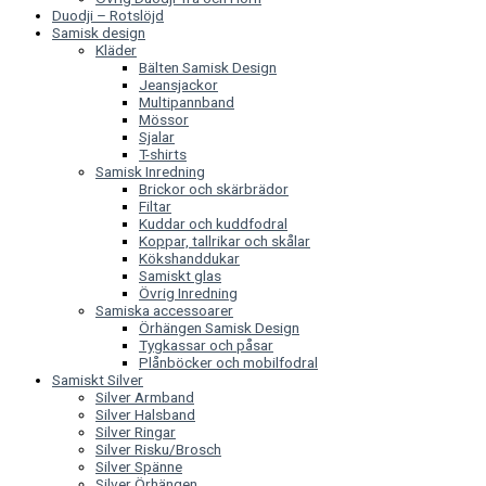
Duodji – Rotslöjd
Samisk design
Kläder
Bälten Samisk Design
Jeansjackor
Multipannband
Mössor
Sjalar
T-shirts
Samisk Inredning
Brickor och skärbrädor
Filtar
Kuddar och kuddfodral
Koppar, tallrikar och skålar
Kökshanddukar
Samiskt glas
Övrig Inredning
Samiska accessoarer
Örhängen Samisk Design
Tygkassar och påsar
Plånböcker och mobilfodral
Samiskt Silver
Silver Armband
Silver Halsband
Silver Ringar
Silver Risku/Brosch
Silver Spänne
Silver Örhängen