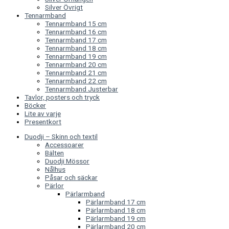
Silver Övrigt
Tennarmband
Tennarmband 15 cm
Tennarmband 16 cm
Tennarmband 17 cm
Tennarmband 18 cm
Tennarmband 19 cm
Tennarmband 20 cm
Tennarmband 21 cm
Tennarmband 22 cm
Tennarmband Justerbar
Tavlor, posters och tryck
Böcker
Lite av varje
Presentkort
Duodji – Skinn och textil
Accessoarer
Bälten
Duodji Mössor
Nålhus
Påsar och säckar
Pärlor
Pärlarmband
Pärlarmband 17 cm
Pärlarmband 18 cm
Pärlarmband 19 cm
Pärlarmband 20 cm