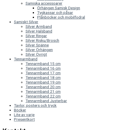
Samiska accessoarer
Örhängen Samisk Design
Tygkassar och påsar
Plånböcker och mobilfodral
Samiskt Silver
Silver Armband
Silver Halsband
Silver Ringar
Silver Risku/Brosch
Silver Spänne
Silver Örhängen
Silver Övrigt
Tennarmband
Tennarmband 15 cm
Tennarmband 16 cm
Tennarmband 17 cm
Tennarmband 18 cm
Tennarmband 19 cm
Tennarmband 20 cm
Tennarmband 21 cm
Tennarmband 22 cm
Tennarmband Justerbar
Tavlor, posters och tryck
Böcker
Lite av varje
Presentkort