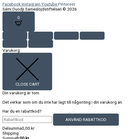
Facebook
Instagram
Youtube
Pinterest
Sámi Duodji Sameslöjdstiftelsen © 2026
0
Varukorg
CLOSE CART
Din varukorg är tom.
Det verkar som om du inte har lagt till någonting i din varukorg än.
Har du en rabattkod?
ANVÄND RABATTKOD
Delsumma
0,00
kr
Shipping
Summa
0,00
kr