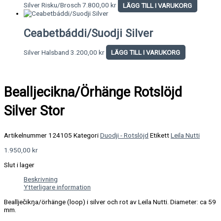
Silver Risku/Brosch
7.800,00
kr
LÄGG TILL I VARUKORG
Ceabetbáddi/Suodji Silver
Silver Halsband
3.200,00
kr
LÄGG TILL I VARUKORG
Bealljecikna/Örhänge Rotslöjd
Silver Stor
Artikelnummer
124105
Kategori
Duodji - Rotslöjd
Etikett
Leila Nutti
1.950,00
kr
Slut i lager
Beskrivning
Ytterligare information
Beallječikŋa/ö
rhänge (loop) i silver och rot av Leila Nutti. Diameter: ca 59
mm.