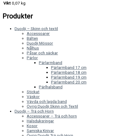
Vikt
0,07 kg
Produkter
Duodji – Skinn och textil
Accessoarer
Bälten
Duodji Mössor
Nålhus
Påsar och säckar
Pärlor
Pärlarmband
Pärlarmband 17 cm
Pärlarmband 18 cm
Pärlarmband 19 cm
Pärlarmband 20 cm
Pärlhalsband
Stickat
Väskor
Vävda och lagda band
Övrig Duodji Skinn och Textil
Duodji – Trä och Horn
Accessoarer – Trä och horn
Halsduksringar
Kosor
Samiska Knivar
Övrig Duodji Trä och Horn