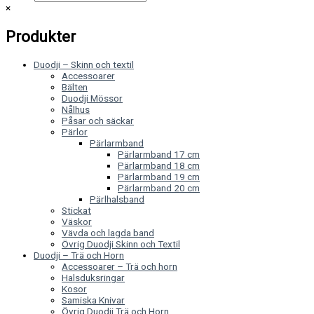
×
Produkter
Duodji – Skinn och textil
Accessoarer
Bälten
Duodji Mössor
Nålhus
Påsar och säckar
Pärlor
Pärlarmband
Pärlarmband 17 cm
Pärlarmband 18 cm
Pärlarmband 19 cm
Pärlarmband 20 cm
Pärlhalsband
Stickat
Väskor
Vävda och lagda band
Övrig Duodji Skinn och Textil
Duodji – Trä och Horn
Accessoarer – Trä och horn
Halsduksringar
Kosor
Samiska Knivar
Övrig Duodji Trä och Horn