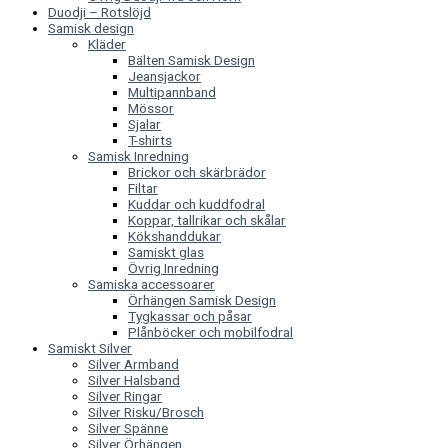
Duodji – Rotslöjd
Samisk design
Kläder
Bälten Samisk Design
Jeansjackor
Multipannband
Mössor
Sjalar
T-shirts
Samisk Inredning
Brickor och skärbrädor
Filtar
Kuddar och kuddfodral
Koppar, tallrikar och skålar
Kökshanddukar
Samiskt glas
Övrig Inredning
Samiska accessoarer
Örhängen Samisk Design
Tygkassar och påsar
Plånböcker och mobilfodral
Samiskt Silver
Silver Armband
Silver Halsband
Silver Ringar
Silver Risku/Brosch
Silver Spänne
Silver Örhängen