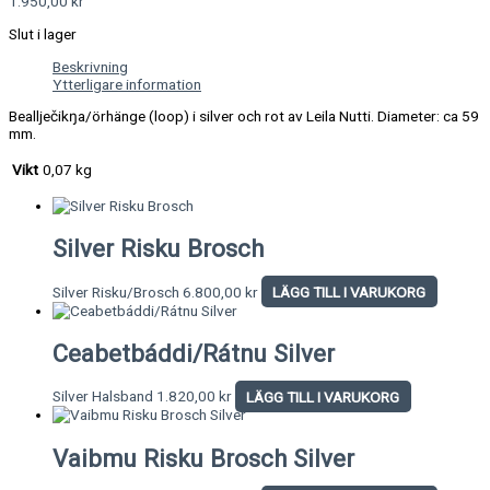
1.950,00
kr
Slut i lager
Beskrivning
Ytterligare information
Beallječikŋa/ö
rhänge (loop) i silver och rot av Leila Nutti. Diameter: ca 59
mm.
Vikt
0,07 kg
Silver Risku Brosch
Silver Risku/Brosch
6.800,00
kr
LÄGG TILL I VARUKORG
Ceabetbáddi/Rátnu Silver
Silver Halsband
1.820,00
kr
LÄGG TILL I VARUKORG
Vaibmu Risku Brosch Silver