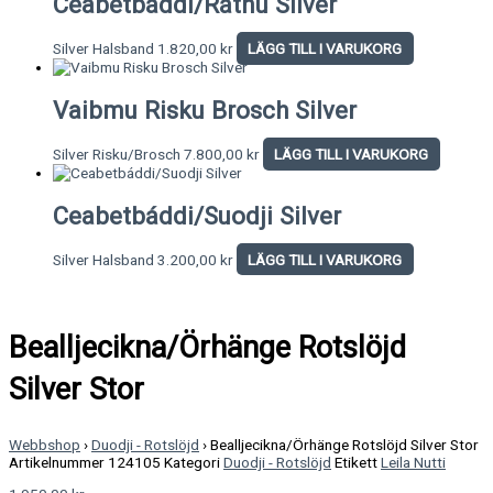
Ceabetbáddi/Rátnu Silver
Silver Halsband
1.820,00
kr
LÄGG TILL I VARUKORG
Vaibmu Risku Brosch Silver
Silver Risku/Brosch
7.800,00
kr
LÄGG TILL I VARUKORG
Ceabetbáddi/Suodji Silver
Silver Halsband
3.200,00
kr
LÄGG TILL I VARUKORG
Bealljecikna/Örhänge Rotslöjd
Silver Stor
Webbshop
›
Duodji - Rotslöjd
›
Bealljecikna/Örhänge Rotslöjd Silver Stor
Artikelnummer
124105
Kategori
Duodji - Rotslöjd
Etikett
Leila Nutti